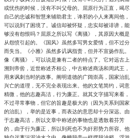
或忧伤的时候，没有不叫父母的。屈原行为正直，竭尽
自己的忠诚和智慧来辅助君主，谗邪的小人来离间他，
可以说到了困境了。诚信却被怀疑，忠实却被诽谤，能
够没有怨恨吗？屈原之所以写《离骚》，其原因大概是
从怨愤引起的。《国风》虽然多写男女爱情，但不过分
而失当。《小雅》虽然多讥讽指责，但并不宣扬作乱。
像《离骚》，可以说是兼有二者的特点了。它对远古上
溯到帝喾，近世称述齐桓公，中古称述商汤和周武王，
用来讽刺当时的政事。阐明道德的广阔崇高，国家治乱
兴亡的道理，无不完全表现出来。他的文笔简约，词意
精微，他的志趣高洁，行为廉正。就其文字描写来看，
不过寻常事物，但它的旨趣是极大的（因为关系到国家
的治乱），举的是近事，而表达的意思却十分深远。由
于志趣高洁，所以文章中称述的事物也是透散着芬芳
的，由于行为廉正，所以到死也不为奸邪势力所容。他
独自远离污泥浊水之中，像蝉脱壳一样摆脱浊秽，浮游