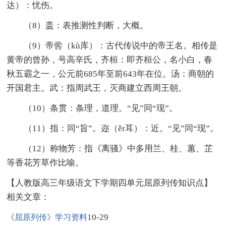
达）：忧伤。
（8）盖：表推测性判断，大概。
（9）帝喾（kù库）：古代传说中的帝王名。相传是
黄帝的曾孙，号高辛氏，齐桓：即齐桓公，名小白，春
秋五霸之一，公元前685年至前643年在位。汤：商朝的
开国君主。武：指周武王，灭商建立西周王朝。
（10）条贯：条理，道理。“见”同“现”。
（11）指：同“旨”。迩（ěr耳）：近。“见”同“现”。
（12）称物芳：指《离骚》中多用兰、桂、蕙、芷
等香花芳草作比喻。
【人教版高三年级语文下学期四单元屈原列传知识点】
相关文章：
10-29
《屈原列传》学习资料