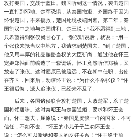
攻打秦国，交战于蓝田。魏国听到这一情况，袭击楚国
一直打到邓地。楚军恐惧，从秦国撤退。齐国终于因为
怀恨楚国，不来援救，楚国处境极端困窘。第二年，秦
国割汉中之地与楚国讲和。楚王说：“我不愿得到土地，
只希望得到张仪就甘心了。”张仪听说后，就说：“用一
个张仪来抵当汉中地方，我请求到楚国去。”到了楚国，
他又用丰厚的礼品贿赂当权的大臣靳尚，通过他在怀王
宠姬郑袖面前编造了一套谎话。怀王竟然听信郑袖，又
放走了张仪。这时屈原已被疏远，不在朝中任职，出使
在齐国，回来后，劝谏怀王说：“为什么不杀张仪？”怀
王很后悔，派人追张仪，已经来不及了。
后来，各国诸侯联合攻打楚国，大败楚军，杀了楚
国将领唐昧。这时秦昭王与楚国通婚，要求和怀王会
面。怀王想去，屈原说：“秦国是虎狼一样的国家，不可
信任，不如不去。”怀王的小儿子子兰劝怀王去，
说：“怎么可以断绝和秦国的友好关系！”怀王终于前