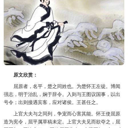
原文欣赏：
屈原者，名平，楚之同姓也。为楚怀王左徒。博闻
强志，明于治乱，娴于辞令。入则与王图议国事，以出
号令；出则接遇宾客，应对诸侯。王甚任之。
上官大夫与之同列，争宠而心害其能。怀王使屈原
造为宪令，屈平属草稿未定。上官大夫见而欲夺之，屈