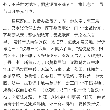
外，不获世之滋垢，皭然泥而不滓者也。推此志也，虽
与日月争光可也。
屈原既绌。其后秦欲伐齐，齐与楚从亲，惠王患
之。乃令张仪佯去秦，厚币委质事楚，曰：“秦甚憎齐，
齐与楚从亲，楚诚能绝齐，秦愿献商、于之地六百
里。”楚怀王贪而信张仪，遂绝齐，使使如秦受地。张仪
诈之曰：“仪与王约六里，不闻六百里。”楚使怒去，归
告怀王。怀王怒，大兴师伐秦。秦发兵击之，大破楚师
于丹、淅，斩首八万，虏楚将屈匄，遂取楚之汉中地。
怀王乃悉发国中兵，以深入击秦，战于蓝田。魏闻之，
袭楚至邓。楚兵惧，自秦归。而齐竟怒，不救楚，楚大
困。明年，秦割汉中地与楚以和。楚王曰：“不愿得地，
愿得张仪而甘心焉。”张仪闻，乃曰：“以一仪而当汉中
地，臣请往如楚。”如楚，又因厚币用事者臣靳尚，而设
诡辩于怀王之宠姬郑袖。怀王竟听郑袖，复释去张仪。