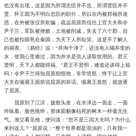
也没有出现，这是因为所谓忠臣并不忠，所谓贤臣并不
贤。怀王因为不明白忠臣的职分，所以在内被郑袖所迷
惑，在外被张仪所欺骗，疏远屈原而信任上官大夫和令
尹子兰，军队被挫败，土地被削减，失去了六个郡，自
己也被扣留死在秦国，为天下人所耻笑。这是不了解人
的祸害。《易经》说：“井淘干净了，还没有人喝井里的
水，使我心里难过，因为井水是供人汲取饮用的。君王
贤明，天下人都能得福。”君王不贤明，难道还谈得上福
吗！令尹子兰得知屈原怨恨他，非常愤怒，终于让上官
大夫在顷襄王面前说屈原的坏话。顷襄王发怒，就放逐
了屈原。
屈原到了江滨，披散头发，在水泽边一面走，一面
吟咏着。脸色憔悴，形体面貌像枯死的树木一样毫无生
气。渔父看见他，便问道：“您不是三闾大夫吗？为什么
来到这儿？”屈原说：“整个世界都是混浊的，只有我一