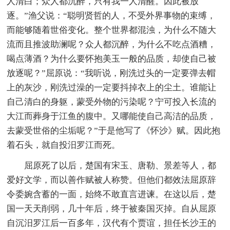
人清白；众人都沉醉，只有我一人清醒。因此被放
逐。”渔父说：“聪明贤哲的人，不受外界事物的束缚，
而能够随着世俗变化。整个世界都混浊，为什么不随大
流而且推波助澜呢？众人都沉醉，为什么不吃点酒糟，
喝点薄酒？为什么要怀抱美玉一般的品质，却使自己被
放逐呢？”屈原说：“我听说，刚洗过头的一定要弹去帽
上的灰沙，刚洗过澡的一定要抖掉衣上的尘土。谁能让
自己清白的身躯，蒙受外物的污染呢？宁可投入长流的
大江而葬身于江鱼的腹中。又哪能使自己高洁的品质，
去蒙受世俗的尘垢呢？”于是他写了《怀沙》赋。因此抱
着石头，就自投汨罗江而死。
屈原死了以后，楚国有宋玉、唐勒、景差等人，都
爱好文学，而以善作赋被人称赞。但他们都效法屈原辞
令委婉含蓄的一面，始终不敢直言进谏。在这以后，楚
国一天天削弱，几十年后，终于被秦国灭掉。自从屈原
自沉汨罗江后一百多年，汉代有个贾谊，担任长沙王的