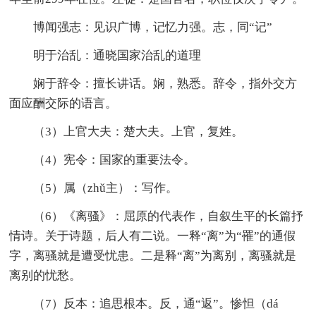
博闻强志：见识广博，记忆力强。志，同“记”
明于治乱：通晓国家治乱的道理
娴于辞令：擅长讲话。娴，熟悉。辞令，指外交方
面应酬交际的语言。
（3）上官大夫：楚大夫。上官，复姓。
（4）宪令：国家的重要法令。
（5）属（zhǔ主）：写作。
（6）《离骚》：屈原的代表作，自叙生平的长篇抒
情诗。关于诗题，后人有二说。一释“离”为“罹”的通假
字，离骚就是遭受忧患。二是释“离”为离别，离骚就是
离别的忧愁。
（7）反本：追思根本。反，通“返”。惨怛（dá