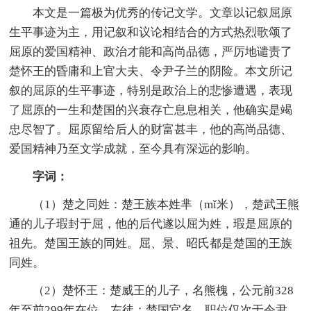
本文是一篇极为优秀的传记文学。文章以记叙屈原
生平事迹为主，用记叙和议论相结合的方式热烈歌颂了
屈原的爱国精神、政治才能和高尚品德，严厉地谴责了
楚怀王的昏庸和上官大夫、令尹子兰的阴险。本文所记
叙的屈原的生平事迹，特别是政治上的悲惨遭遇，表现
了屈原的一生和楚国的兴衰存亡息息相关，他确实是竭
忠尽智了。屈原留给后人的财富甚丰，他的高尚品德、
爱国精神乃至文学成就，至今具有深远的影响。
字词：
（1）楚之同姓：楚王族本姓芈（mǐ米），楚武王熊
通的儿子瑕封于屈，他的后代遂以屈为姓，瑕是屈原的
祖先。楚国王族的同姓。屈、景、昭氏都是楚国的王族
同姓。
（2）楚怀王：楚威王的儿子，名熊槐，公元前328
年至前299年在位。左徒：楚国官名，职位仅次于令尹。