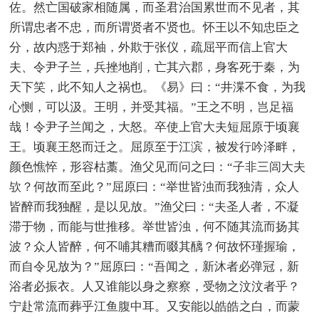
佐。然亡国破家相随属，而圣君治国累世而不见者，其
所谓忠者不忠，而所谓贤者不贤也。怀王以不知忠臣之
分，故内惑于郑袖，外欺于张仪，疏屈平而信上官大
夫、令尹子兰，兵挫地削，亡其六郡，身客死于秦，为
天下笑，此不知人之祸也。《易》曰：“井渫不食，为我
心恻，可以汲。王明，并受其福。”王之不明，岂足福
哉！令尹子兰闻之，大怒。卒使上官大夫短屈原于顷襄
王。顷襄王怒而迁之。屈原至于江滨，被发行吟泽畔，
颜色憔悴，形容枯藁。渔父见而问之曰：“子非三闾大夫
欤？何故而至此？”屈原曰：“举世皆浊而我独清，众人
皆醉而我独醒，是以见放。”渔父曰：“夫圣人者，不凝
滞于物，而能与世推移。举世皆浊，何不随其流而扬其
波？众人皆醉，何不哺其糟而啜其醨？何故怀瑾握瑜，
而自令见放为？”屈原曰：“吾闻之，新沐者必弹冠，新
浴者必振衣。人又谁能以身之察察，受物之汶汶者乎？
宁赴常流而葬乎江鱼腹中耳。又安能以皓皓之白，而蒙