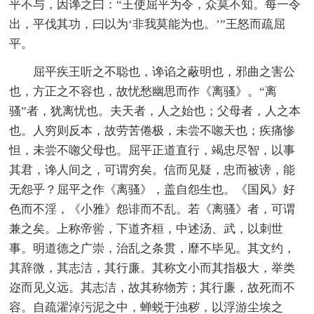
平不与，因谗之曰：“王使屈平为令，众莫不知。每一令
出，平伐其功，曰以为‘非我莫能为也。’”王怒而疏屈
平。
屈平疾王听之不聪也，谗谄之蔽明也，邪曲之害公
也，方正之不容也，故忧愁幽思而作《离骚》。“离
骚”者，犹离忧也。夫天者，人之始也；父母者，人之本
也。人穷则反本，故劳苦倦极，未尝不唿天也；疾痛惨
怛，未尝不唿父母也。屈平正道直行，竭忠尽智，以事
其君，谗人间之，可谓穷矣。信而见疑，忠而被谤，能
无怨乎？屈平之作《离骚》，盖自怨生也。《国风》好
色而不淫，《小雅》怨诽而不乱。若《离骚》者，可谓
兼之矣。上称帝喾，下道齐桓，中述汤、武，以刺世
事。明道德之广崇，治乱之条贯，靡不毕见。其文约，
其辞微，其志洁，其行廉。其称文小而其指极大，举类
迩而见义远。其志洁，故其称物芳；其行廉，故死而不
容。自疏濯淖污泥之中，蝉蜕于浊秽，以浮游尘埃之