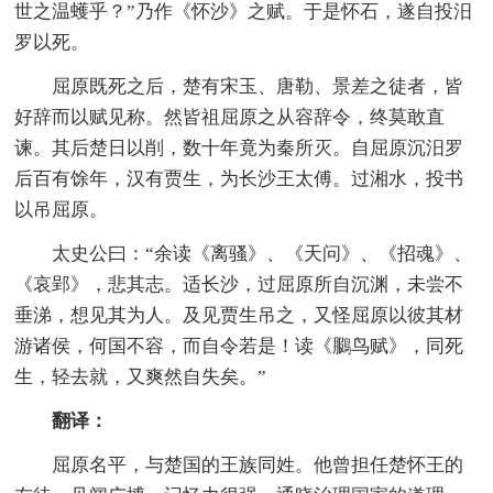
世之温蠖乎？”乃作《怀沙》之赋。于是怀石，遂自投汨
罗以死。
屈原既死之后，楚有宋玉、唐勒、景差之徒者，皆
好辞而以赋见称。然皆祖屈原之从容辞令，终莫敢直
谏。其后楚日以削，数十年竟为秦所灭。自屈原沉汨罗
后百有馀年，汉有贾生，为长沙王太傅。过湘水，投书
以吊屈原。
太史公曰：“余读《离骚》、《天问》、《招魂》、
《哀郢》，悲其志。适长沙，过屈原所自沉渊，未尝不
垂涕，想见其为人。及见贾生吊之，又怪屈原以彼其材
游诸侯，何国不容，而自令若是！读《鵩鸟赋》，同死
生，轻去就，又爽然自失矣。”
翻译：
屈原名平，与楚国的王族同姓。他曾担任楚怀王的