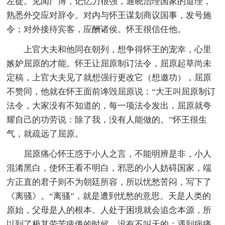
左徒。见闻广博，记忆力很强，通晓治理国家的道理，
熟悉外交应对辞令。对内与怀王谋划商议国事，发号施
令；对外接待宾客，应酬诸侯。怀王很信任他。
上官大夫和他同在朝列，想争得怀王的宠幸，心里
嫉妒屈原的才能。怀王让屈原制订法令，屈原起草尚未
定稿，上官大夫见了就想强行更改它（想邀功），屈原
不赞同，他就在怀王面前谗毁屈原说：“大王叫屈原制订
法令，大家没有不知道的，每一项法令发出，屈原就夸
耀自己的功劳说：除了我，没有人能做的。”怀王很生
气，就疏远了屈原。
屈原痛心怀王惑于小人之言，不能明辨是非，小人
混淆黑白，使怀王看不明白，邪恶的小人妨碍国家，端
方正直的君子则不为朝廷所容，所以忧愁苦闷，写下了
《离骚》。“离骚”，就是遭到忧愁的意思。天是人类的
原始，父母是人的根本。人处于困境就会追念本源，所
以到了极其劳苦疲倦的时候，没有不叫天的；遇到病痛