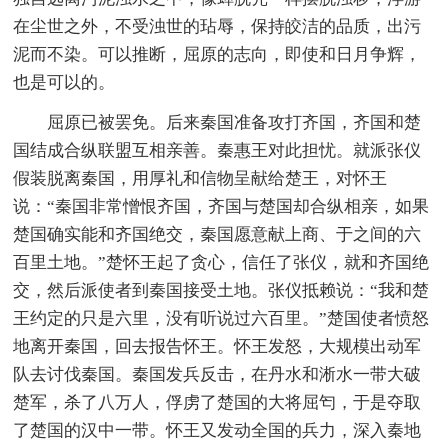
在尘世之外，不受浊世的玷辱，保持皎洁的品质，出污
泥而不染。可以推断，屈原的志向，即使和日月争辉，
也是可以的。
屈原已被罢免。后来秦国准备攻打齐国，齐国和楚
国结成合纵联盟互相亲善。秦惠王对此担忧。就派张仪
假装脱离秦国，用厚礼和信物呈献给楚王，对怀王
说：“秦国非常憎恨齐国，齐国与楚国却合纵相亲，如果
楚国确实能和齐国绝交，秦国愿意献上商、于之间的六
百里土地。”楚怀王起了贪心，信任了张仪，就和齐国绝
交，然后派使者到秦国接受土地。张仪抵赖说：“我和楚
王约定的只是六里，没有听说过六百里。”楚国使者愤怒
地离开秦国，回去报告怀王。怀王发怒，大规模出动军
队去讨伐秦国。秦国发兵反击，在丹水和淅水一带大破
楚军，杀了八万人，俘虏了楚国的大将屈匄，于是夺取
了楚国的汉中一带。怀王又发动全国的兵力，深入秦地