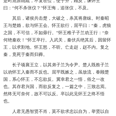
是时屈原既疏，不复在位，使于齐，顾反，谏怀王
曰：“何不杀张仪？”怀王悔，追张仪，不及。
其后，诸侯共击楚，大破之，杀其将唐眜。时秦昭
王与楚婚，欲与怀王会。怀王欲行，屈平曰：“秦，虎狼
之国，不可信，不如毋行。”怀王稚子子兰劝王行：“奈
何绝秦欢！”怀王卒行。入武关，秦伏兵绝其后，因留怀
王，以求割地。怀王怒，不听。亡走赵，赵不内。复之
秦，竟死于秦而归葬。
长子顷襄王立，以其弟子兰为令尹。楚人既咎子兰
以劝怀王入秦而不反也。屈平既嫉之，虽放流，眷顾楚
国，系心怀王，不忘欲反。冀幸君之一悟，俗之一改
也。其存君兴国，而欲反复之，一篇之中，三致志焉。
然终无可奈何，故不可以反。卒以此见怀王之终不悟
也。
人君无愚智贤不肖，莫不欲求忠以自为，举贤以自