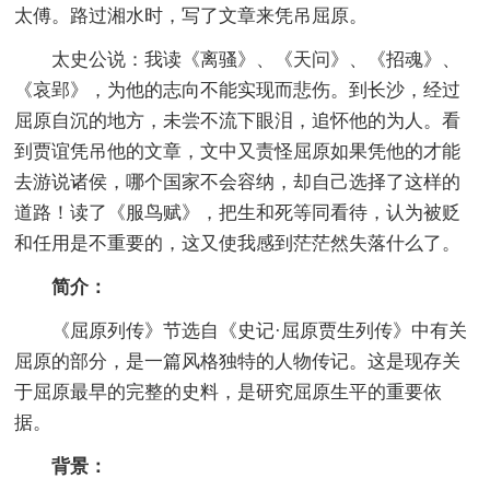
太傅。路过湘水时，写了文章来凭吊屈原。
太史公说：我读《离骚》、《天问》、《招魂》、
《哀郢》，为他的志向不能实现而悲伤。到长沙，经过
屈原自沉的地方，未尝不流下眼泪，追怀他的为人。看
到贾谊凭吊他的文章，文中又责怪屈原如果凭他的才能
去游说诸侯，哪个国家不会容纳，却自己选择了这样的
道路！读了《服鸟赋》，把生和死等同看待，认为被贬
和任用是不重要的，这又使我感到茫茫然失落什么了。
简介：
《屈原列传》节选自《史记·屈原贾生列传》中有关
屈原的部分，是一篇风格独特的人物传记。这是现存关
于屈原最早的完整的史料，是研究屈原生平的重要依
据。
背景：