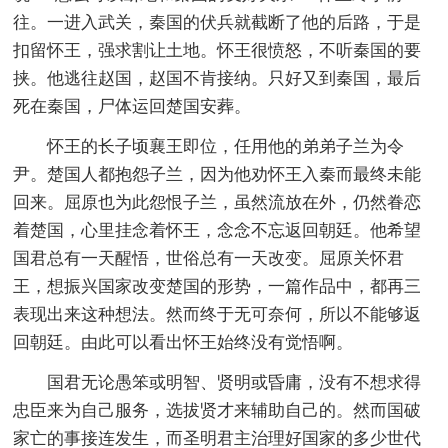
往。一进入武关，秦国的伏兵就截断了他的后路，于是
扣留怀王，强求割让土地。怀王很愤怒，不听秦国的要
挟。他逃往赵国，赵国不肯接纳。只好又到秦国，最后
死在秦国，尸体运回楚国安葬。
怀王的长子顷襄王即位，任用他的弟弟子兰为令
尹。楚国人都抱怨子兰，因为他劝怀王入秦而最终未能
回来。屈原也为此怨恨子兰，虽然流放在外，仍然眷恋
着楚国，心里挂念着怀王，念念不忘返回朝廷。他希望
国君总有一天醒悟，世俗总有一天改变。屈原关怀君
王，想振兴国家改变楚国的形势，一篇作品中，都再三
表现出来这种想法。然而终于无可奈何，所以不能够返
回朝廷。由此可以看出怀王始终没有觉悟啊。
国君无论愚笨或明智、贤明或昏庸，没有不想求得
忠臣来为自己服务，选拔贤才来辅助自己的。然而国破
家亡的事接连发生，而圣明君主治理好国家的多少世代