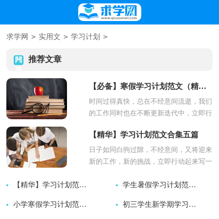
>
>
>
求学网
实用文
学习计划
推荐文章
【必备】寒假学习计划范文（精选17篇）
时间过得真快，总在不经意间流逝，我们
的工作同时也在不断更新迭代中，立即行
动起来写一份计划吧。好的计划...
【精华】学习计划范文合集五篇
日子如同白驹过隙，不经意间，又将迎来
新的工作，新的挑战，立即行动起来写一
份计划吧。想学习拟定计划却不...
【精华】学习计划范文合集10篇
学生暑假学习计划范文5篇
2026-08-07
小学寒假学习计划范文7篇
2026-08-07
初三学生新学期学习计划