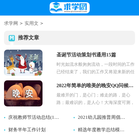
>
>
求学网
实用文
推荐文章
圣诞节活动策划书通用15篇
时光如流水般匆匆流动，一段时间的工作
已经结束了，我们的工作又将迎来新的任
务和目标，是时候静下心来好好...
2022年简单的唯美的晚安QQ问候语摘录80条
最难开的门，是心门；难走的路，是心
路；最难识的，是人心！大海深度可测，
人的心灵却无底，相识容易相处难...
庆祝教师节活动总结(15篇)
2021幼儿园推普周倡议书范文
财务半年工作计划
2026-08-08
2026-08-08
精选年度教学总结模板十篇