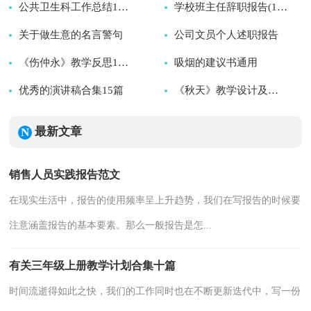
2026-08-08
公共卫生科工作总结15篇
2026-08-08
学校班主任辞职报告(10篇)
关于做生意的名言警句
2026-08-08
公司文员个人述职报告
2026-08-08
2026-08-08
《伤仲永》教学反思15篇
吸烟的建议书通用
2026-08-08
优秀的演讲稿合集15篇
2026-08-08
2026-08-08
《秋天》教学设计及反思
2026-08-08
2026-08-07
最新文章
销售人员实践报告范文
在现实生活中，报告的使用频率呈上升趋势，我们在写报告的时候要
注意涵盖报告的基本要素。那么一般报告是怎...
有关三年级上册教学计划合集十篇
时间流逝得如此之快，我们的工作同时也在不断更新迭代中，写一份