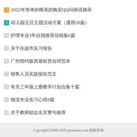
2022年简单的唯美的晚安QQ问候语摘录
2
80条
幼儿园元旦主题活动方案（通用20篇）
3
护理专业3年自我推荐信锦集6篇
4
关于在超市实习报告
5
广州简约版房屋租赁合同范本
6
销售人员实践报告范文
7
有关三年级上册教学计划合集十篇
8
物流专业实习心得9篇
9
关于教师励志名言警句推荐
10
Copyright©2008-2026
qiuxuenet.com
版权所有