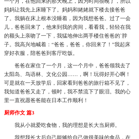
一个月，在他回来的那天晚上，因为时间很晚了，所以
妈妈让我先上床睡下了。妈妈和姥姥就下楼去接爸爸
了。我躺在床上根本没睡着，因为我想爸爸。过了一会
儿，爸爸回来了，他来到我的房间，看看我，轻轻在我
的额头上亲吻了一下，我猛地伸出两手楼住爸爸的`脖
子。我高兴地喊着：“爸爸，爸爸，你回来了！”我起床
穿好衣服，陪爸爸到客厅吃饭。
爸爸在家住了一个月，这一个月中，爸爸领我去了
太阳岛、鸟语林、文化公园……，啊！玩得好开心啊！
可是就在一天放学后，回家看到爸爸的旅行箱不见了，
我知道爸爸又走了，顿时，我不禁流下了眼泪。我的心
里一直祝愿爸爸能在日本工作顺利！
厨师作文 篇3
我从小就爱吃食物，我的理想是长大当厨师。
我想我长大后自己能够给自己做很美味的食品，在