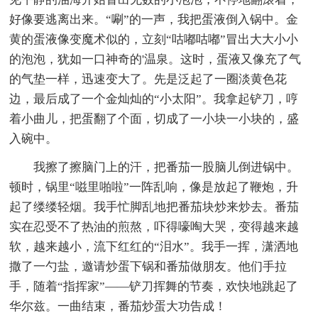
好像要逃离出来。“唰”的一声，我把蛋液倒入锅中。金
黄的蛋液像变魔术似的，立刻“咕嘟咕嘟”冒出大大小小
的泡泡，犹如一口神奇的'温泉。这时，蛋液又像充了气
的气垫一样，迅速变大了。先是泛起了一圈淡黄色花
边，最后成了一个金灿灿的“小太阳”。我拿起铲刀，哼
着小曲儿，把蛋翻了个面，切成了一小块一小块的，盛
入碗中。
我擦了擦脑门上的汗，把番茄一股脑儿倒进锅中。
顿时，锅里“嗞里啪啦”一阵乱响，像是放起了鞭炮，升
起了缕缕轻烟。我手忙脚乱地把番茄块炒来炒去。番茄
实在忍受不了热油的煎熬，吓得嚎啕大哭，变得越来越
软，越来越小，流下红红的“泪水”。我手一挥，潇洒地
撒了一勺盐，邀请炒蛋下锅和番茄做朋友。他们手拉
手，随着“指挥家”——铲刀挥舞的节奏，欢快地跳起了
华尔兹。一曲结束，番茄炒蛋大功告成！