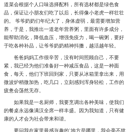
道菜会根据个人口味选择配料，所有选材都是绿色食
品，保证让小朋友们吃了以后，长得像小老虎一样壮壮
的。 爷爷奶奶们年纪大了，身体虚弱，最需要增加营
养，于是，我推出一道老年营养粥，里面有许多成分，
能帮助消化，降低血压，增强免疫力，喝一碗粥，要好
于吃各种补品，让爷爷奶奶精神抖擞，越活越年轻。
爸爸妈妈工作很辛苦，没有时间照顾自己，不要
紧，我已经为他们准备好一种减压食品，这是一种面
食，每天，他们下班回到家，只要从冰箱里拿出来，用
微波炉稍微加热，吃几口，立刻感到浑身轻松，工作的
疲惫会荡然无存。
如果我是一名厨师，我要烹调出各种美味，使我们
的餐桌永远像满汉全席一样丰盛。因为我知道，只有健
康的人才会为社会带来和谐。
要问我在家里最感兴趣的`地方是哪里，我会毫不犹