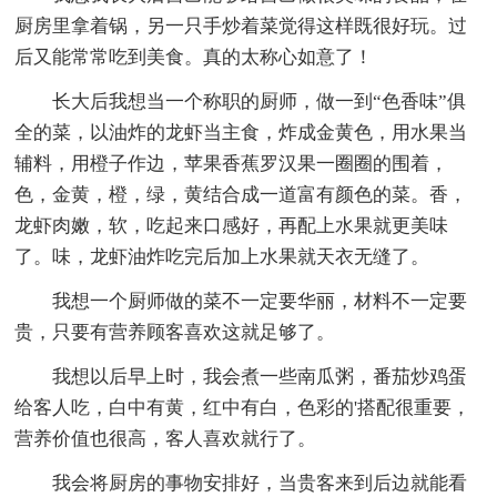
厨房里拿着锅，另一只手炒着菜觉得这样既很好玩。过
后又能常常吃到美食。真的太称心如意了！
长大后我想当一个称职的厨师，做一到“色香味”俱
全的菜，以油炸的龙虾当主食，炸成金黄色，用水果当
辅料，用橙子作边，苹果香蕉罗汉果一圈圈的围着，
色，金黄，橙，绿，黄结合成一道富有颜色的菜。香，
龙虾肉嫩，软，吃起来口感好，再配上水果就更美味
了。味，龙虾油炸吃完后加上水果就天衣无缝了。
我想一个厨师做的菜不一定要华丽，材料不一定要
贵，只要有营养顾客喜欢这就足够了。
我想以后早上时，我会煮一些南瓜粥，番茄炒鸡蛋
给客人吃，白中有黄，红中有白，色彩的'搭配很重要，
营养价值也很高，客人喜欢就行了。
我会将厨房的事物安排好，当贵客来到后边就能看