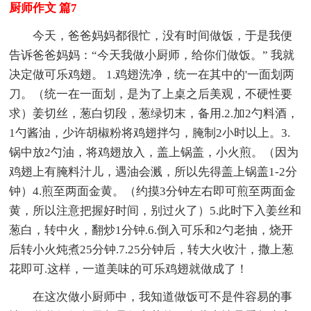
厨师作文 篇7
今天，爸爸妈妈都很忙，没有时间做饭，于是我便
告诉爸爸妈妈：“今天我做小厨师，给你们做饭。” 我就
决定做可乐鸡翅。 1.鸡翅洗净，统一在其中的'一面划两
刀。（统一在一面划，是为了上桌之后美观，不硬性要
求）姜切丝，葱白切段，葱绿切末，备用.2.加2勺料酒，
1勺酱油，少许胡椒粉将鸡翅拌匀，腌制2小时以上。3.
锅中放2勺油，将鸡翅放入，盖上锅盖，小火煎。（因为
鸡翅上有腌料汁儿，遇油会溅，所以先得盖上锅盖1-2分
钟）4.煎至两面金黄。（约摸3分钟左右即可煎至两面金
黄，所以注意把握好时间，别过火了）5.此时下入姜丝和
葱白，转中火，翻炒1分钟.6.倒入可乐和2勺老抽，烧开
后转小火炖煮25分钟.7.25分钟后，转大火收汁，撒上葱
花即可.这样，一道美味的可乐鸡翅就做成了！
在这次做小厨师中，我知道做饭可不是件容易的事