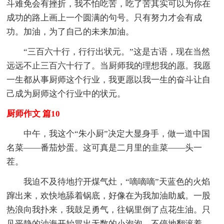
斗难免会有挫折，我不怕吃苦，吃了苦其实可以为你在
成功的路上画上一个圆满的句号。只有努力才会有成
功。加油，为了自己的未来加油。
“三百六十行，行行出状元。”这是古语，现在当然
远远不止三百六十行了。当厨师我的理想我的愿。我愿
一生都从事厨师这个行业，我更愿以我一生的奋斗让自
己成为厨师这个行业中的状元。
厨师作文 篇10
中午，我这个“朱小厨”决定大显身手，做一道中国
名菜——番茄炒蛋。这可真是二月里的韭菜——头一
茬。
我迫不及待地拧开煤气灶，“嘀嘀嘀”天蓝色的火焰
蹿出来，欢快地舔着锅底，好像在为我加油助威。一股
热浪向我扑来，我鼓足勇气，往锅里倒了点花生油。只
见平静的油海开始冒出无数的小泡泡，不停地翻滚着，