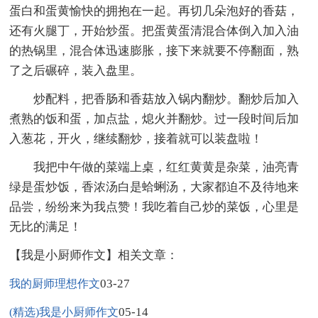
蛋白和蛋黄愉快的拥抱在一起。再切几朵泡好的香菇，
还有火腿丁，开始炒蛋。把蛋黄蛋清混合体倒入加入油
的热锅里，混合体迅速膨胀，接下来就要不停翻面，熟
了之后碾碎，装入盘里。
炒配料，把香肠和香菇放入锅内翻炒。翻炒后加入
煮熟的饭和蛋，加点盐，熄火并翻炒。过一段时间后加
入葱花，开火，继续翻炒，接着就可以装盘啦！
我把中午做的菜端上桌，红红黄黄是杂菜，油亮青
绿是蛋炒饭，香浓汤白是蛤蜊汤，大家都迫不及待地来
品尝，纷纷来为我点赞！我吃着自己炒的菜饭，心里是
无比的满足！
【我是小厨师作文】相关文章：
03-27
我的厨师理想作文
05-14
(精选)我是小厨师作文