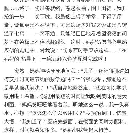
腿……终于一切准备就绪。卷起衣袖，围上围裙，我开
始第一步——切丁啦。我虽然上得了学堂，下得了厅
堂，饭堂更是不在话下，可是这厨房对我来说却是八窍
通了七窍——一窍不通，只能眼巴巴地看着圆滚滚的胡
萝卜在菜板上不停地翻跟头。这时，妈妈仿佛有心电感
应似的走过来，对我说：“切东西时手应该这样……”在
妈妈的`指导下，一碗五颜六色的配料完成啦！
突然，妈妈神秘兮兮地问我：“儿子，还记得那道如
何安排时间最节约的数学题吗？”“当然记得，那道题不
是早就被我解决了！”我自豪地回答道。“现在可以学以
致用啦！希望，你能用最短的时间让我吃到美味的意大
利面。”妈妈笑嘻嘻地看着我。听她这么一说，我一头雾
水，心想：“这该怎么学以致用呢？”我拍拍脑门，恍然
大悟：“我知道了！应该先煮面，在煮面的同时炒配料。
这样，时间就会短很多。”妈妈朝我竖起大拇指。