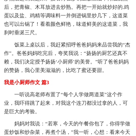
后，把青椒、木耳放进去炒熟。再把一开始就炒好的.鸡
蛋以及盐、鸡精等调味料一并倒进锅里炒几下，这道菜
也可以出锅了！看着颜色鲜艳，味道鲜美的这道菜，我
刹时垂涎三尺。
饭菜上桌以后，我赶紧招呼爸爸妈妈来品尝我的“杰
作”。爸爸妈妈吃完后，夸奖我说：“扬扬的厨艺还真不
赖，我们决定授予扬扬‘小厨师’的美誉。”听了爸爸妈妈
的赞扬，我心里美滋滋的，比吃了蜜还要甜。
我是小厨师作文 篇3
一听说高老师布置了“每个人学做两道菜”这个作
业，我吓得跳了起来，对我这个连刀都没过拿的人，可
是巨大的考验。
妈妈对我说：“若寒，今天的午餐你包了，你得学做
蛋炒饭和炒杂菜，再煮个汤，”我一听，心想：看来今天