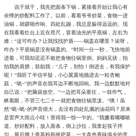
说干就干，我先把面条下锅，紧接着开始让我心有
余悸的炒配料工作了。以前，看着爷爷炒菜，食物一进
油锅，就噼啪作响、四处乱蹦，我总是躲得远远的。现
在我看着灶台上近在咫尺，冒着油光的平底锅，左右为
难：“这可咋办？让我找找护盾——锅盖在哪里？诶呀，
咋办？平底锅是没有锅盖的。”时间一分一秒，飞快地前
进着，可我却迟迟不敢把食物往锅里倒。妈妈见状，拍
拍我的肩膀，鼓励我：“儿子，别怕！倒进去，有我保护
呢！”我听了半信半疑，小心翼翼地抛进去一粒杏鲍
菇，“呲~”的声音在我耳边不断地回响。我一边默默地对
自己说：“把脑袋放空。”一边把耳朵塞住，一鼓作气，
眯着眼，不管三七二十一就把食物往锅里泼。“咦！虽
然“呲~呲~的声音很大，去没有四处乱溅的油花吗？原来
是雷声大雨点小哇！害得我一惊一乍的。”我撅着嘴嘟哝
道。炒好配料，放入面条，倒上沙拉，我拿起筷子拌
匀，最后撒上香草粉和披萨草，一大盘色香味俱全的意