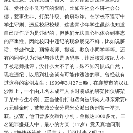
薄、受社会不良习气的影响。比如在社会不讲社会公
德，惹事生非、打架斗殴、偷窃敲诈。在学校不遵守中
学生守则、违反校纪校规。这些青少年学生虽然也知道
自己所作所为是违纪的，但他们无法真心地体会到事态
的严重性。因此校园中违纪的现象屡见不鲜，比如说脏
话、抄袭作业、顶撞老师、撒谎、欺负小同学等等。还
有的同学认为违纪与违法是两码事，违反校规校纪大不
了被老师批评，没什么大不了的，殊不知习惯成自然，
现在违纪，以后到社会就有可能作违法的事。曾经就有
过这样的案例发生：1999年3月27日晚，在襄樊市的汉江
沙滩上，一个由几名未成年人临时凑成的绑架团伙绑架
了某中专生小刚，正当他们打电话向被绑架人母亲索要6
万元赎金时，被樊城公安分局米公派出所刑警一举抓
获。据查，他们曾多次敲诈小刚，金额达1000多元。三
名犯罪嫌疑人中，最小的方某（17岁）竟天真地问刑
警：“把钱还给他（受害人）我可以走了吗？“