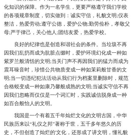
化知识的保障。作为一名学生，更要严格遵守我们学校
的各项规章制度，切实做到：诚实守信，礼貌文明;仪表
整洁，热爱劳动;遵守公德，爱护公物;勤劳俭朴，孝敬父
母;严于律己，关心他人;团结友爱，热爱学校。
良好的纪律也是创造和谐社会的条件。当垃圾不再
因我们乱扔而成为肮脏点缀时，爱护环境幻化成一种如
紫罗兰般清恬的文明;当关门声不再因我们的猛力而成为
震耳噪音时，珍惜公共物质变成一种如茉莉般甘香的文
明;当一切违纪犯法活动从我们行为档案里删除时，规范
合格蜕变成一种如康乃馨般成熟的文明;当诚实守信不再
因我们忽略而仅仅是一个词汇时，实践诚信脱身成一种
如百合般怡人的文明。
我国是一个有着五千年灿烂文化的文明古国，中华
民族历来以“礼仪之邦”著称于世，五千多年悠久的历
史，不但创造了灿烂的'文化，还形成了讲文明，懂礼貌