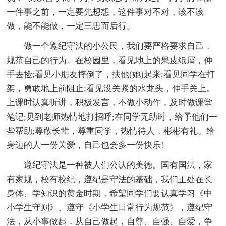
一件事之前，一定要先想想，这件事对不对，该不该
做，能不能做，一定三思而后行。
做一个遵纪守法的小公民，我们要严格要求自己，
规范自己的行为。在校园里，看见地上的果皮纸屑，伸
手去捡;看见小朋友摔倒了，扶他(她)起来;看见同学在打
架，勇敢地上前阻止;看见没关紧的水龙头，伸手关上。
上课时认真听讲，积极发言，不做小动作，及时做课堂
笔记;见到老师热情地打招呼;在同学无助时，给予他们一
些帮助;尊敬长辈，尊重同学，热情待人，彬彬有礼。给
身边的人一份关爱，自己也会多一份快乐!
遵纪守法是一种被人们公认的美德。国有国法，家
有家规，校有校纪，遵纪是守法的基础，我们正处在长
身体、学知识的黄金时期，希望同学们要认真学习《中
小学生守则》、遵守《小学生日常行为规范》，遵纪守
法，从小事做起，从自己做起，自尊、自强、自爱，争