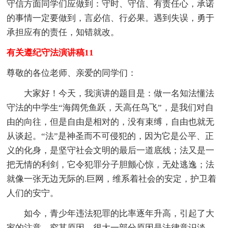
守信方面同学们应做到：守时、守信、有责任心，承诺
的事情一定要做到，言必信、行必果。遇到失误，勇于
承担应有的责任，知错就改。
有关遵纪守法演讲稿11
尊敬的各位老师、亲爱的同学们：
大家好！今天，我演讲的题目是：做一名知法懂法
守法的中学生“海阔凭鱼跃，天高任鸟飞”，是我们对自
由的向往，但是自由是相对的，没有束缚，自由也就无
从谈起。“法”是神圣而不可侵犯的，因为它是公平、正
义的化身，是坚守社会文明的最后一道底线；法又是一
把无情的利剑，它令犯罪分子胆颤心惊，无处逃逸；法
就像一张无边无际的.巨网，维系着社会的安定，护卫着
人们的安宁。
如今，青少年违法犯罪的比率逐年升高，引起了大
家的注意。究其原因，很大一部分原因是法律意识淡