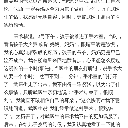
脸笑容的他立刻严肃起来，“请您尊重我”武医生正色地
说，“我们一定会竭尽全力为孩子做好手术”，听了武医
生的话，我感到无地自容，同时，更被武医生高尚的医
德所感动。
医术精湛。2号下午，孩子被推进了手术室。当时，
看着孩子大声哭喊着“妈妈、妈妈”，眼睛里满是恐惧，
我的心真如撕裂般的疼痛，孩子的爷爷、妈妈更是早已
泣不成声。我在楼道里来回地踱着步，心里想怎么度过
这漫长的一小时(事先向当医生的朋友打听过，说手术大
约要一个小时)，然而不到二十分钟，手术室的门打开
了，武医生走了出来，我不由得一阵紧张，以为出了什
么事情，只听武医生亲切地说：“手术结束了，很顺
利”。我简直不敢相信自己的耳朵，“这么快啊?”我下意
识地问道。武医生说“我们经常做这种手术，很熟练
了”。太厉害了，对武医生的医术我不由的更加佩服了。
后来，在给儿子换药的时候，我又认真地看了一下他的