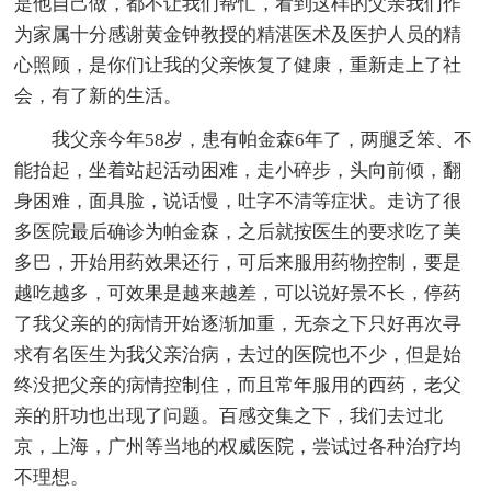
是他自己做，都不让我们帮忙，看到这样的父亲我们作
为家属十分感谢黄金钟教授的精湛医术及医护人员的精
心照顾，是你们让我的父亲恢复了健康，重新走上了社
会，有了新的生活。
我父亲今年58岁，患有帕金森6年了，两腿乏笨、不
能抬起，坐着站起活动困难，走小碎步，头向前倾，翻
身困难，面具脸，说话慢，吐字不清等症状。走访了很
多医院最后确诊为帕金森，之后就按医生的要求吃了美
多巴，开始用药效果还行，可后来服用药物控制，要是
越吃越多，可效果是越来越差，可以说好景不长，停药
了我父亲的的病情开始逐渐加重，无奈之下只好再次寻
求有名医生为我父亲治病，去过的医院也不少，但是始
终没把父亲的病情控制住，而且常年服用的西药，老父
亲的肝功也出现了问题。百感交集之下，我们去过北
京，上海，广州等当地的权威医院，尝试过各种治疗均
不理想。