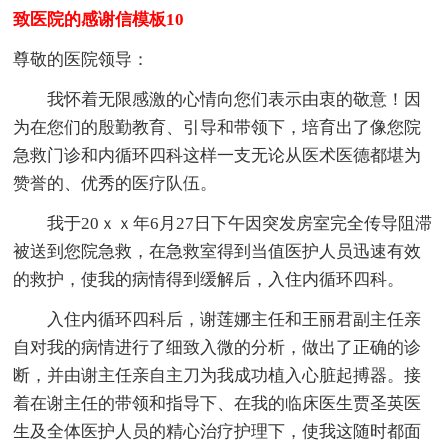
致医院的感谢信模板10
尊敬的医院领导：
我怀着无限感激的心情向您们表示由衷的敬意！因
为在您们的殷勤教育、引导和带领下，培育出了像您院
急救门诊和内循环四科这样一支无论从医术医德都堪为
赞誉的、优秀的医疗队伍。
我于20ｘｘ年6月27日下午因突发房室完全传导阻滞
被送到您院急救，在急救室得到当值医护人员迅速有效
的救护，使我的病情得到缓解后，入住内循环四科。
入住内循环四科后，谢莲娜主任和王丽君副主任亲
自对我的病情进行了细致入微的分析，做出了正确的诊
断，并由谢主任亲自主刀为我成功植入心脏起搏器。接
着在谢主任的带领和指导下、在我的临床医生贾圣英医
生及全体医护人员的精心治疗护理下，使我这随时都面