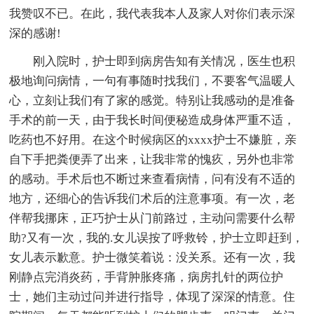
我赞叹不已。在此，我代表我本人及家人对你们表示深
深的感谢!
刚入院时，护士即到病房告知有关情况，医生也积
极地询问病情，一句有事随时找我们，不要客气温暖人
心，立刻让我们有了家的感觉。特别让我感动的是准备
手术的前一天，由于我长时间便秘造成身体严重不适，
吃药也不好用。在这个时候病区的xxxx护士不嫌脏，亲
自下手把粪便弄了出来，让我非常的愧疚，另外也非常
的感动。手术后也不断过来查看病情，问有没有不适的
地方，还细心的告诉我们术后的注意事项。有一次，老
伴帮我挪床，正巧护士从门前路过，主动问需要什么帮
助?又有一次，我的.女儿误按了呼救铃，护士立即赶到，
女儿表示歉意。护士微笑着说：没关系。还有一次，我
刚静点完消炎药，手背肿胀疼痛，病房扎针的两位护
士，她们主动过问并进行指导，体现了深深的情意。住