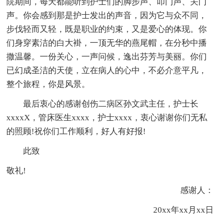
院期间，每天都能听到护士们的脚步声、叩门声、关门
声。你会感到那是护士发出的声音，因为它与众不同，
步伐轻而又轻，既是职业的约束，又是爱心的体现。你
们身穿素洁的白大褂，一顶无华的燕尾帽，在分秒中播
撒温馨。一份关心，一声问候，逸出芬芳与美丽。你们
已幻成圣洁的天使，立在病人的心中，不必介意平凡，
整个旅程，你是风景。
最后衷心的感谢创伤二病区孙文武主任，护士长
xxxxX，管床医生xxxx，护士xxxx，衷心谢谢你们无私
的照顾!祝你们工作顺利，好人有好报!
此致
敬礼!
感谢人：
20xx年xx月xx日