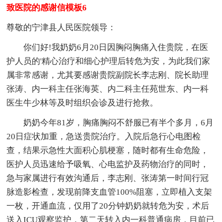
致医院的感谢信模板6
尊敬的宁津县人民医院领导：
你们好!我奶奶6月20日因胸闷胸痛入住贵院，在医
护人员的'精心治疗和细心护理后转危为安，为此我们家
属非常感谢，尤其要感谢贵院副院长李志刚、院长助理
张涛、内一科主任张海英、内二科主任苑世东、内一科
医生牛少林等及时组织会诊及进行抢救。
奶奶今年81岁，胸痛胸闷不舒服已有半个多月，6月
20日症状加重，急送贵院治疗。入院后急行心电图检
查，结果示急性大面积心肌梗塞，随时都有生命危险，
医护人员迅速给予吸氧、心电监护及药物治疗的同时，
急与家属进行有效沟通后，李志刚、张涛第一时间行冠
脉造影检查，发现前降支血管100%阻塞，立即植入支架
一枚，开通血流，仅用了20分钟奶奶就转危为安，术后
送入ICU观察监护，第二天转入内一科普通病房，目前已