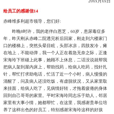
20xx月xx日
给员工的感谢信14
赤峰维多利超市领导，您们好:
昨晚8时许，我的老伴白恩芝，60岁，患尿毒症多
年，昨天刚从赤峰二院透完析后回家，刚走到六楼家门
口的楼梯上，突然头晕目眩，头部冰凉，四肢发冷，瘫
在地上，不能动弹，我一个人正在着急无奈之际，正逢
宋海玲下班碰上此事，她顾不上休息，二话没说就帮我
把病人架到屋内床上，帮助找药，给病人吃药，找针扎
针，帮忙打求助电话，忙活了近一个小时，病人慢慢的
清醒了，问及病人还没吃饭，有虚脱状况，又从家里取
来挂面，给病人吃了，见病情好转，才拖着疲倦的身体
回到自己哥哥的家里。平时宋海玲同志乐于助人，邻居
家里有大事小情，她都帮忙，在这里，我感谢贵单位培
养了这样出色的好员工，特别感谢宋海玲这样的好孩