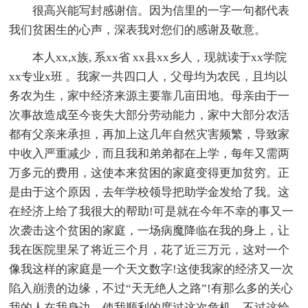
很高兴能写封感谢信。因为信里的一字一句都代表
我们贫困生的心声，深表我对您们的感谢及敬意。
本人xx,x族, 系xx省 xx县xx乡人，现就读于xx学院
xx专业x班 。我家一共四口人，父母均为农民，且均以
务农为生，家中经济来源主要靠几亩田地。母亲由于一
次事故造成至今丧失大部分劳动能力，家中大部分农活
都有父亲来承担，再加上这几年自然灾害频繁，导致家
中收入严重减少，而且我和弟弟都在上学，每年又需两
万多元的费用，这使本来贫困的家庭变得更加贫穷。正
是由于这个原因，去年学校领导把助学金发给了我。这
在经济上给了我很大的帮助!可是就在今年不幸的事又一
次袭击这个贫困的家庭，一场病魔降临在我的身上，让
我在医院里呆了将近三个月，花了近三万元，这对一个
像我这样的家庭是一个天文数字!这使我家的经济又一次
陷入崩溃的边缘，不过“天无绝人之路”!有那么多的关心
我的人在我身边，使我顺利的度过这次危机，不过这给