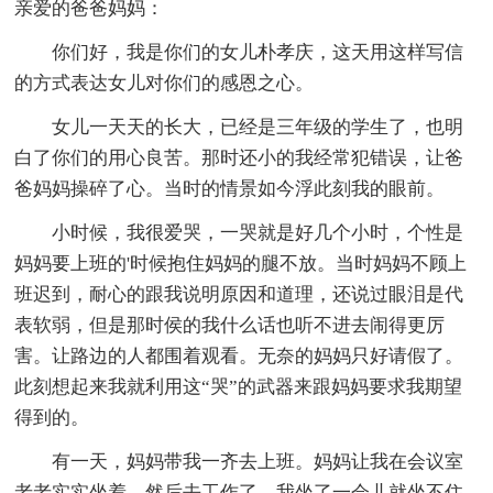
亲爱的爸爸妈妈：
你们好，我是你们的女儿朴孝庆，这天用这样写信
的方式表达女儿对你们的感恩之心。
女儿一天天的长大，已经是三年级的学生了，也明
白了你们的用心良苦。那时还小的我经常犯错误，让爸
爸妈妈操碎了心。当时的情景如今浮此刻我的眼前。
小时候，我很爱哭，一哭就是好几个小时，个性是
妈妈要上班的'时候抱住妈妈的腿不放。当时妈妈不顾上
班迟到，耐心的跟我说明原因和道理，还说过眼泪是代
表软弱，但是那时侯的我什么话也听不进去闹得更厉
害。让路边的人都围着观看。无奈的妈妈只好请假了。
此刻想起来我就利用这“哭”的武器来跟妈妈要求我期望
得到的。
有一天，妈妈带我一齐去上班。妈妈让我在会议室
老老实实坐着，然后去工作了。我坐了一会儿就坐不住