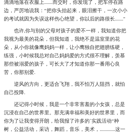
滴滴地落在衣服上.......而交时，你发现了，把车停在路
边，严厉地说我：“把你头抬起来，眼泪擦干，一次小小
的考试就因为失误这样伤心绝望，你以后的路很长......."
也许,你与别的父母对孩子的爱不一样，我知道你把
我视为最美的花朵，但我知道，我绝不是温室里的花
朵，从小你就像鹰妈妈一样，让小鹰独自把翅膀练硬，
练强，小时候我总对自己妈妈爱的方式很不理解，羡慕
那些被溺爱的孩子，可长大了才知道你那一番用心良
苦，你那别爱.
逆风的方向，更适合飞翔，我不怕万人阻挡，就怕
自己投降.
还记得小时候，我是一个非常害羞的小女孩，总是
沉浸在自己的世界里。那充满幸福和美好的世界里，而
你为了让我变得开朗，给我报了许多的`实践活动“种
树，公益活动，采访，舞蹈，音乐，美术，.............这一