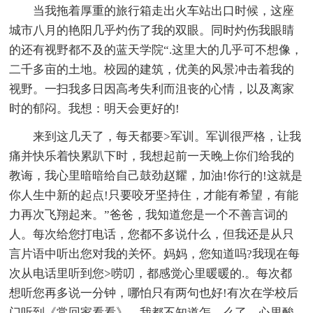
当我拖着厚重的旅行箱走出火车站出口时候，这座
城市八月的艳阳几乎灼伤了我的双眼。同时灼伤我眼睛
的还有视野都不及的蓝天学院“.这里大的几乎可不想像，
二千多亩的土地。校园的建筑，优美的风景冲击着我的
视野。一扫我多日因高考失利而沮丧的心情，以及离家
时的郁闷。我想：明天会更好的!
来到这几天了，每天都要>军训。军训很严格，让我
痛并快乐着快累趴下时，我想起前一天晚上你们给我的
教诲，我心里暗暗给自己鼓劲赵耀，加油!你行的!这就是
你人生中新的起点!只要咬牙坚持住，才能有希望，有能
力再次飞翔起来。”爸爸，我知道您是一个不善言词的
人。每次给您打电话，您都不多说什么，但我还是从只
言片语中听出您对我的关怀。妈妈，您知道吗?我现在每
次从电话里听到您>唠叨，都感觉心里暖暖的.。每次都
想听您再多说一分钟，哪怕只有两句也好!有次在学校后
门听到《常回家看看》，我都不知道怎。么了，心里酸