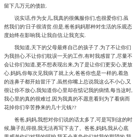
留下几万元的债款.
说实话,作为女儿,我真的很佩服你们,也很爱你们.虽
然我们的'日子很清贫.但是,爸爸妈妈那种对生活的乐观态
度始终在影响我.让我自信,让我充实.
我知道,天下的父母最疼自己的孩子了.为了不让你们
为我担心,不让你们耽误一天的工作,有时我感冒了,尽量不
会让你们知道,更不想表现出来,为了是让你们更安心,更放
心.妈妈,你每次见我病了就上火,爸爸你也是一样的,着急
的连鼻子都开始冒汗了.虽然你嘴上总说我这么不小心,又
很让你不放心,我知道你心里却在惦记我的病情,每当这时,
我心里的真的很难过.因为我真的不愿意看到为了看病而
花掉你们辛苦挣来的几十元钱??
爸爸,妈妈,我想对你们说的话太多了,可是写到这的时
候,脑子乱得很,我无法再写下去了。爸爸,妈妈,我从心底
里感谢你们对我的呵护,我不会辜负你们对我的期望的.我