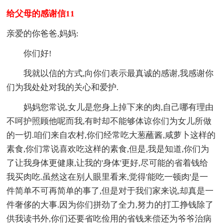
给父母的感谢信11
亲爱的你爸爸,妈妈:
你们好!
我就以信的方式,向你们表示最真诚的感谢,我感谢你
们为我处处对我的关心和爱护.
妈妈您常说,女儿是您身上掉下来的肉,自己哪有理由
不呵护照顾他呢而我,有时却不能够体谅你们为女儿所做
的一切.咱们来自农村,你们经常吃大葱蘸酱,咸萝卜这样的
素食,你们常说喜欢吃这样的素食,但是,我是知道,你们为
了让我身体更健康,让我的'身体'更好,尽可能的省着钱给
我买肉吃.虽然这在别人眼里看来,觉得'能吃一顿肉'是一
件简单不可再简单的事了,但是对于我们家来说,却真是一
件奢侈的大事.因为你们拼劲了全力,努力的打工挣钱除了
供我读书外,你们还要省吃俭用的省钱来偿还为爷爷治病