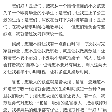
您们好！是您们，把我从一个懵懵懂懂的小女孩变
为了一个即将毕业的小学生；是您们，让我过上了公主
般的生活；是您们，深夜在台灯下为我讲解题目；是您
们，在我做错事时耐心地教导我……但您们难免会有些
缺点，我就借这次习作来说一说。
妈妈，您能不能让我有一点自由时间，每次我写完
家庭作业，您不是让我做试卷，就是让我做奥数题；还
有请您不要不耐烦，不要动不动就拍桌子，骂人，这样
会打击我的`自尊心；也请您不要只有周五、周六这两天
才让我看半个小时电视，让我多点儿娱乐时间。
爸爸，您最大的缺点就是爱吸烟，爸爸，您难道不
知道您每吸一根烟就会把您的生命时间减短一分钟？而
且我们吸到二手烟比您吸烟的危害还要大。有一次，我
鼓起勇气对您说：“爸爸，吸烟的危害很大，把烟戒掉对
您、我和妈妈的健康都有保证，把烟戒掉吧！”“好！”虽