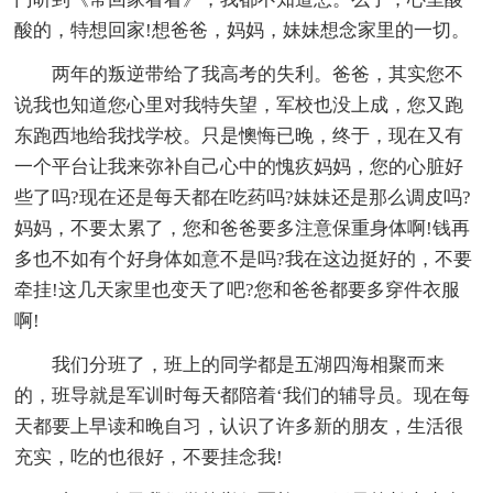
酸的，特想回家!想爸爸，妈妈，妹妹想念家里的一切。
两年的叛逆带给了我高考的失利。爸爸，其实您不
说我也知道您心里对我特失望，军校也没上成，您又跑
东跑西地给我找学校。只是懊悔已晚，终于，现在又有
一个平台让我来弥补自己心中的愧疚妈妈，您的心脏好
些了吗?现在还是每天都在吃药吗?妹妹还是那么调皮吗?
妈妈，不要太累了，您和爸爸要多注意保重身体啊!钱再
多也不如有个好身体如意不是吗?我在这边挺好的，不要
牵挂!这几天家里也变天了吧?您和爸爸都要多穿件衣服
啊!
我们分班了，班上的同学都是五湖四海相聚而来
的，班导就是军训时每天都陪着‘我们的辅导员。现在每
天都要上早读和晚自习，认识了许多新的朋友，生活很
充实，吃的也很好，不要挂念我!