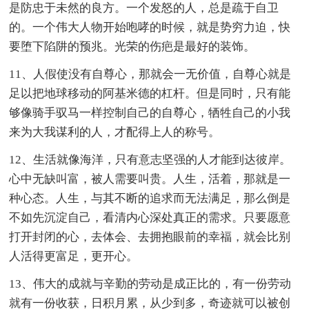
是防忠于未然的良方。一个发怒的人，总是疏于自卫
的。一个伟大人物开始咆哮的时候，就是势穷力迫，快
要堕下陷阱的预兆。光荣的伤疤是最好的装饰。
11、人假使没有自尊心，那就会一无价值，自尊心就是
足以把地球移动的阿基米德的杠杆。但是同时，只有能
够像骑手驭马一样控制自己的自尊心，牺牲自己的小我
来为大我谋利的人，才配得上人的称号。
12、生活就像海洋，只有意志坚强的人才能到达彼岸。
心中无缺叫富，被人需要叫贵。人生，活着，那就是一
种心态。人生，与其不断的追求而无法满足，那么倒是
不如先沉淀自己，看清内心深处真正的需求。只要愿意
打开封闭的心，去体会、去拥抱眼前的幸福，就会比别
人活得更富足，更开心。
13、伟大的成就与辛勤的劳动是成正比的，有一份劳动
就有一份收获，日积月累，从少到多，奇迹就可以被创