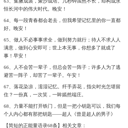
63、集腋成裘，聚沙成塔。几秒钟虽然不长，却构成永
恒长河中的伟大时代。晚安！
64、每一段青春都会老去，但我希望记忆里的你一直都
好。晚安！
65、做人不必事事求全，做到努力就行；待人不求人人
满意，做到心安即可；世上本无事，你想多了就成了
事！早安！
66、人不会苦一辈子，但总会苦一阵子；许多人为了逃
避苦一阵子，却苦了一辈子。午安！
67、落花染凉，濡湿记忆。纤手弄花，指尖时光怎堪留
住？一份真，一次笑，一眸嫣然端庄。
68、力量不能打开铁门，但是一把小钥匙可以，我们每
个人内心都有那把钥匙――超人《曾是超人的男子》
【简短的正能量语录68条】相关文章：