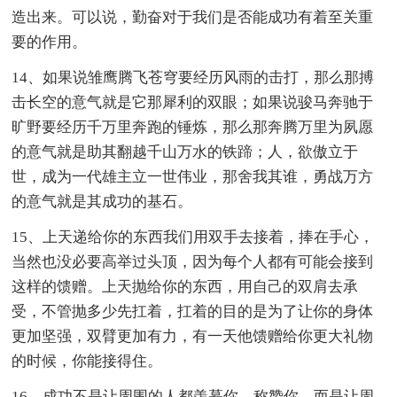
造出来。可以说，勤奋对于我们是否能成功有着至关重
要的作用。
14、如果说雏鹰腾飞苍穹要经历风雨的击打，那么那搏
击长空的意气就是它那犀利的双眼；如果说骏马奔驰于
旷野要经历千万里奔跑的锤炼，那么那奔腾万里为夙愿
的意气就是助其翻越千山万水的铁蹄；人，欲傲立于
世，成为一代雄主立一世伟业，那舍我其谁，勇战万方
的意气就是其成功的基石。
15、上天递给你的东西我们用双手去接着，捧在手心，
当然也没必要高举过头顶，因为每个人都有可能会接到
这样的馈赠。上天抛给你的东西，用自己的双肩去承
受，不管抛多少先扛着，扛着的目的是为了让你的身体
更加坚强，双臂更加有力，有一天他馈赠给你更大礼物
的时候，你能接得住。
16、成功不是让周围的人都羡慕你，称赞你。而是让周