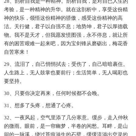
28、剖析自我是一种精神。剖析自我，是对自已人生的
考验，是一种精神的升华。就在这剖析中，享受这份精
神的快乐，领悟这份精神的骄傲，感受这份精神的高
洁。天行健，君子以自强不息；地势坤，君子以厚德载
物。我不是天才，但我愿发愤图强，永不停息，就让所
有的困苦艰难一起来吧，因为宝剑锋从磨砺出，梅花香
自苦寒来！
29、流泪了，自己悄悄拭去；受伤了，自己暗暗裹住。
人生路上，无人鼓掌也要前行；生活简单，无人喝彩也
要坚持。
30、只要你决定再来，任何时候都不会晚。
31、想多了头疼，想通了心疼。
32、一夜风起，空气里添了几分寒意。缓步，走入仲秋
的微雨。眼前，是一帘幽梦，半卷的闲愁。耳畔，是山
间的一脉溪，绕过苔痕滋生的石壁，缓缓流淌出空灵的