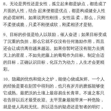
8、无论是男性还是女性，孤立起来都是缺点，都造成了
片面的人性，结合 起来便都是优点，都是构成健全人性
的必需材料。如果说男性刚强，女性温 柔，那么，只刚
不柔便成脆，只柔不刚便成软，刚柔相济才是韧。
9、目标的价值是给人以鼓励，催人奋进；如果目标变成
了沉重的负担，那么它就不仅没有任何激励作用，而且
还会让成功离你越来越远。如果你暂时还没有能力去摘
天上的星星，不如先把藤上的葡萄作为目标。制定合适
的目标，正确认识目标，化压力为动力，人生才会更精
彩。
10、隐藏的忧伤和熄火之炉，能使心烧成灰烬。一个人
的经验是要在刻苦中得到的，也只有岁月的磨炼能够使
它成熟。最肥沃的土壤上最容易生长青草。不速之客只
在告辞以后才最受欢迎。太平景象最能带来一种危险，
就是使人高枕无忧。所以适当的疑虑还是智者的明灯，