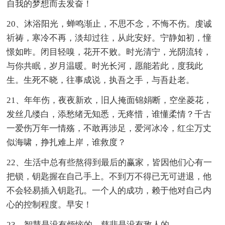
自我的梦想而去发奋！
20、沐浴阳光，蝉鸣渐止，不思不念，不悔不伤。虔诚
祈祷，寒冷不再，淡却过往，从此安好。宁静如初，憧
憬如昨。闭目轻嗅，花开不败。时光清宁，光阴流转，
与你共眠，岁月温暖。时光长河，愿能若此，度我此
生。生死不晓，往事成说，执吾之手，与吾赴老。
21、年年伤，夜夜新欢，旧人掩面锦娟断，空坐菱花，
发丝几缕白，添愁绪无知悉，无疼惜，谁懂柔情？千古
一爱伤万年一情殇，不敢再涉足，爱河冰冷，红尘万丈
似海啸，挣扎难上岸，谁救度？
22、生活中总有些熬得到最后的赢家，皆因他们心有一
把锁，钥匙握在自己手上。不到万不得已无可进退，他
不会轻易插入钥匙孔。一个人的成功，赖于他对自己内
心的控制程度。早安！
23、智慧是没有烦恼的，慈悲是没有敌人的。