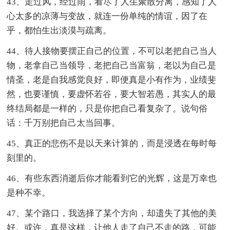
43、走过风，经过雨，看尽了人生聚散分离，感知了人
心太多的凉薄与变故，就连一份单纯的情谊，因了在
乎，都怕生出淡漠与疏离。
44、待人接物要摆正自己的位置，不可以老把自己当人
物，老拿自己当领导，老把自己当富翁，老以为自己是
情圣，老是自我感觉良好，即便真是小有作为，业绩斐
然，也要谨慎，要虚怀若谷，要大智若愚，其实人的最
终结局都是一样的，只是你把自己看复杂了。说句俗
话：千万别把自己太当回事。
45、真正的悲伤不是以天来计算的，而是浸透在每时每
刻里的。
46、有些东西消逝后你才能看到它的光辉，这是万幸也
是种不幸。
47、某个路口，我选择了某个方向，却遗失了其他的美
好。或许，真是这样，让他人走了自己不走的路，可能