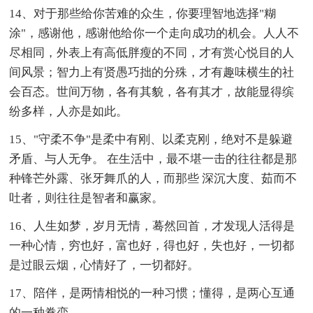
14、对于那些给你苦难的众生，你要理智地选择"糊
涂"，感谢他，感谢他给你一个走向成功的机会。人人不
尽相同，外表上有高低胖瘦的不同，才有赏心悦目的人
间风景；智力上有贤愚巧拙的分殊，才有趣味横生的社
会百态。世间万物，各有其貌，各有其才，故能显得缤
纷多样，人亦是如此。
15、"守柔不争"是柔中有刚、以柔克刚，绝对不是躲避
矛盾、与人无争。 在生活中，最不堪一击的往往都是那
种锋芒外露、张牙舞爪的人，而那些 深沉大度、茹而不
吐者，则往往是智者和赢家。
16、人生如梦，岁月无情，蓦然回首，才发现人活得是
一种心情，穷也好，富也好，得也好，失也好，一切都
是过眼云烟，心情好了，一切都好。
17、陪伴，是两情相悦的一种习惯；懂得，是两心互通
的一种眷恋。