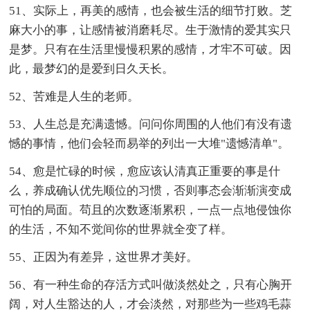
51、实际上，再美的感情，也会被生活的细节打败。芝
麻大小的事，让感情被消磨耗尽。生于激情的爱其实只
是梦。只有在生活里慢慢积累的感情，才牢不可破。因
此，最梦幻的是爱到日久天长。
52、苦难是人生的老师。
53、人生总是充满遗憾。问问你周围的人他们有没有遗
憾的事情，他们会轻而易举的列出一大堆"遗憾清单"。
54、愈是忙碌的时候，愈应该认清真正重要的事是什
么，养成确认优先顺位的习惯，否则事态会渐渐演变成
可怕的局面。苟且的次数逐渐累积，一点一点地侵蚀你
的生活，不知不觉间你的世界就全变了样。
55、正因为有差异，这世界才美好。
56、有一种生命的存活方式叫做淡然处之，只有心胸开
阔，对人生豁达的人，才会淡然，对那些为一些鸡毛蒜