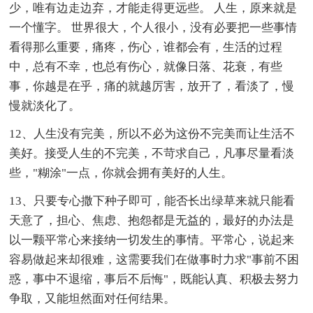
少，唯有边走边弃，才能走得更远些。 人生，原来就是
一个懂字。 世界很大，个人很小，没有必要把一些事情
看得那么重要，痛疼，伤心，谁都会有，生活的过程
中，总有不幸，也总有伤心，就像日落、花衰，有些
事，你越是在乎，痛的就越厉害，放开了，看淡了，慢
慢就淡化了。
12、人生没有完美，所以不必为这份不完美而让生活不
美好。接受人生的不完美，不苛求自己，凡事尽量看淡
些，"糊涂"一点，你就会拥有美好的人生。
13、只要专心撒下种子即可，能否长出绿草来就只能看
天意了，担心、焦虑、抱怨都是无益的，最好的办法是
以一颗平常心来接纳一切发生的事情。平常心，说起来
容易做起来却很难，这需要我们在做事时力求"事前不困
惑，事中不退缩，事后不后悔"，既能认真、积极去努力
争取，又能坦然面对任何结果。