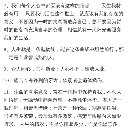
7、我们每个人心中都应该有这样的信念——"天生我材
必有用"，只要我们活在这个世上，就应该有我们存在的
意义，不要因为一时的失意而放弃自己，更不要因为暂
时的低潮而充满自卑的心理，相信总有一天阳光会照亮
我们的生活。
8、人生就是一条抛物线，能在这条曲线中坦然前行，那
一定是个睿智成熟的人。
9、众人同心，其利断金；人心不齐，难成大业。
10、痛苦长有锋利的牙齿，软弱者会遍体鳞伤。
11、生命的真实意义，常在于抗拒中保持真我，不恋人
间纷扰；于躁动中趋向澄静，不眷凡尘浮华。 花开是一
截过程，相聚当惜缘；叶落是一种轮回，别离莫挥泪。
当初有多繁荣，最后就有多败落，痛楚与快慰向来如影
随形。 人生的精彩，不是你攫取多少，而是你淡忘多