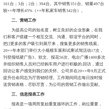
161台；3台；2台；394台。其中销售351台。销量497台
较××年增长45%（××年私家车销售342台）。
二、营销工作
为提高公司的知名度，树立良好的企业形象，在我
们和客户搭建一个相互交流、沟通、联谊平台的同时，
把[]更多的客户吸引到展厅来，搜集更多的销售线索。
20××年本部门举行大小规模车展和试乘试驾活动17次，
刊登报纸硬广告3、软文、报花56次、电台广播1400多次
并组织销售人员对已经购车用户进行积极的.回访，通过
回访让客户感觉到我们的关怀。公司并在20××年9月正式
提升任命同志为厅营销经理。工作期间同志每日按时报
送营销表格，尽职尽责，为公司的营销工作做出贡献。
三、信息报表工作
报表是一项周而复始重复循环的工作，岗位重要，