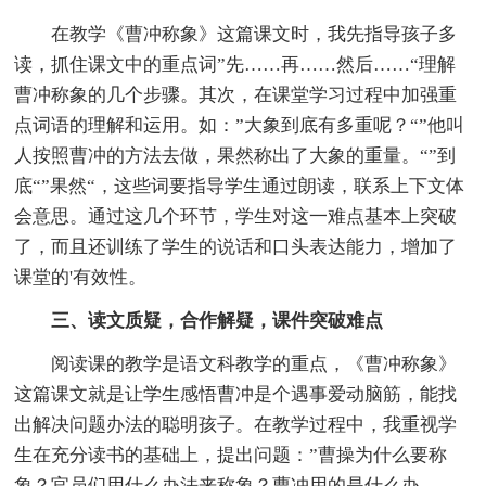
在教学《曹冲称象》这篇课文时，我先指导孩子多
读，抓住课文中的重点词”先……再……然后……“理解
曹冲称象的几个步骤。其次，在课堂学习过程中加强重
点词语的理解和运用。如：”大象到底有多重呢？“”他叫
人按照曹冲的方法去做，果然称出了大象的重量。“”到
底“”果然“，这些词要指导学生通过朗读，联系上下文体
会意思。通过这几个环节，学生对这一难点基本上突破
了，而且还训练了学生的说话和口头表达能力，增加了
课堂的'有效性。
三、读文质疑，合作解疑，课件突破难点
阅读课的教学是语文科教学的重点，《曹冲称象》
这篇课文就是让学生感悟曹冲是个遇事爱动脑筋，能找
出解决问题办法的聪明孩子。在教学过程中，我重视学
生在充分读书的基础上，提出问题：”曹操为什么要称
象？官员们用什么办法来称象？曹冲用的是什么办