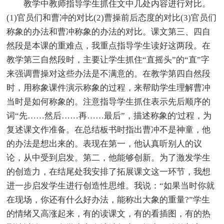
教学中教师指导学生抓住文中几处内容进行对比。
(1)官员们和曹冲的对比(2)曹操前后态度的对比(3)官员们
称象的办法和曹冲称象的办法的对比。课文第三、四自
然段是本课的重难点，我重点指导学生读好这两段。在
教学第三自然段时，主要让学生抓住“直摇头”的“直”字
来强调曹操对这些办法是不满意的。在教学第四自然段
时，用称象课件演示称象的过程，来帮助学生理解曹冲
当时是如何称象的。注意指导学生抓住表示先后顺序的
词“先……然后……再……最后”，描述称象的'过程，为
复述课文作准备。在总结板书时指出曹冲不是神童，他
的办法是想出来的。表现在第一，他认真听别人的议
论，从中受到启发。第二，他能够创新。为了激发学生
的创造力，在结尾处我安排了拓展课文这一环节，我想
进一步启发学生进行创造性思维。我说：“如果当时你就
在现场，你还有什么好办法，能称出大象的重量?”学生
的情绪又高涨起来，有的读课文，有的看插图，有的热