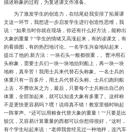
描述称象的过程，为复述课文作准备。
为了激发学生的创造力，在结尾处我安排了拓展课
文这一环节，我想进一步启发学生进行创造性思维，我
说：“如果当时你就在现场，你还有什么好方法，能称出
大象的重量？”学生的情绪又高涨起来，有的读课文，有
的看插图，有的热烈地讨论。一名学生兴奋地站起来，
提出了他的.新方法：一块石头一般都很重，。曹冲用石
头称象，需要士兵们一块一块地抬到船上，再一块一块
地称，真辛苦！我用士兵来代替石头称象。一名士兵的
体重只有一百多斤，用土兵代替石头称。士兵们跑到船
上去，不费吹灰之力，最后，只要每个士兵称出自己的
体重，全部加起来，就可以知道大象有多重了。这样称
不是更快更容易吗？嘿！说得真不错！教室里顿时响起
一阵掌声。“还可以用粮食代替大象的重量！”“只要是比
较沉，又容易计算重量的西都可以你想得很好，”这时，
有个学生站起来说：“老师我曾经见过一种地秤，连汽车