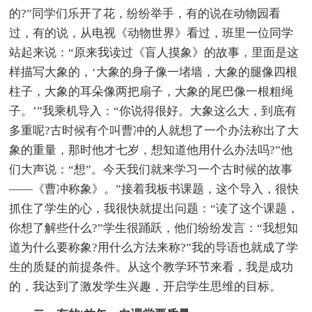
的?”同学们乐开了花，纷纷举手，有的说在动物园看
过，有的说，从电视《动物世界》看过，班里一位同学
站起来说：“原来我读过《盲人摸象》的故事，里面是这
样描写大象的，‘大象的身子像一堵墙，大象的腿像四根
柱子，大象的耳朵像两把扇子，大象的尾巴像一根粗绳
子。’”我乘机导入：“你说得很好。大象这么大，到底有
多重呢?古时候有个叫曹冲的人就想了一个办法称出了大
象的重量，那时他才七岁，想知道他用什么办法吗?”他
们大声说：“想”。今天我们就来学习一个古时候的故事
——《曹冲称象》。”接着我板书课题，这个导入，很快
抓住了学生的心，我很快就提出问题：“读了这个课题，
你想了解些什么?”学生很踊跃，他们纷纷发言：“我想知
道为什么要称象?用什么方法来称?”我的导语也就成了学
生的质疑的前提条件。从这个教学环节来看，我是成功
的，我达到了激发学生兴趣，开启学生思维的目标。