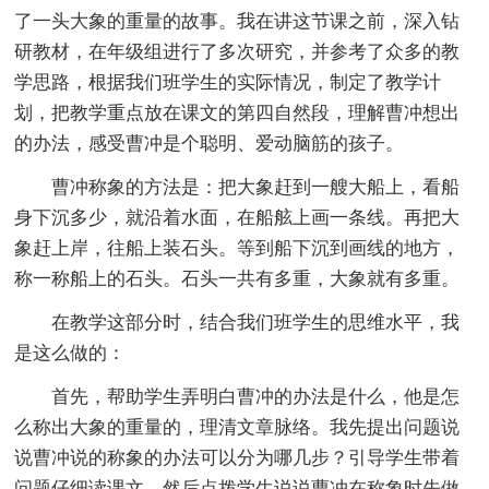
了一头大象的重量的故事。我在讲这节课之前，深入钻
研教材，在年级组进行了多次研究，并参考了众多的教
学思路，根据我们班学生的实际情况，制定了教学计
划，把教学重点放在课文的第四自然段，理解曹冲想出
的办法，感受曹冲是个聪明、爱动脑筋的孩子。
曹冲称象的方法是：把大象赶到一艘大船上，看船
身下沉多少，就沿着水面，在船舷上画一条线。再把大
象赶上岸，往船上装石头。等到船下沉到画线的地方，
称一称船上的石头。石头一共有多重，大象就有多重。
在教学这部分时，结合我们班学生的思维水平，我
是这么做的：
首先，帮助学生弄明白曹冲的办法是什么，他是怎
么称出大象的重量的，理清文章脉络。我先提出问题说
说曹冲说的称象的办法可以分为哪几步？引导学生带着
问题仔细读课文。然后点拨学生说说曹冲在称象时先做