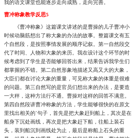
我的语文课堂也能逐步走向成熟，走向完善。
曹冲称象教学反思5
《曹冲称象》这篇课文讲述的是曹操的儿子曹冲小
时候动脑筋想出了称大象的办法的故事。整篇课文有五
个自然段，是按照事情发展的顺序记叙。第一自然段交
代了时间、人物和大象的来历。我在设计这个环节的时
候考虑到了学生是否能够回答出来，结果告诉我学生们
都掌握的不错。第二自然形象地描述又高又大的大象，
大臣们都在讨论大象的重量，可见称大象的体重是很难
的问题。第三自然写的是官员们想出来的办法，是要造
一大秤，这种方法行不通。曹操对这样的回答不满意。
第四自然段讲曹冲称象的方法，学生能够很快的在原文
里找出相关的`句子，首先是把大象赶到船上，其次是在
船身下沉处画线，再次是把大象赶下船，往船上装石
头，装到船沉到画线处为止，最后是称船上石头的重