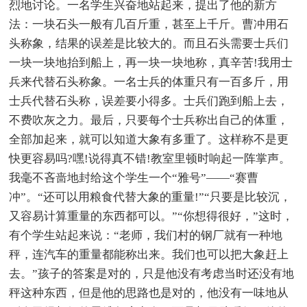
烈地讨论。一名学生兴奋地站起来，提出了他的新方
法：一块石头一般有几百斤重，甚至上千斤。曹冲用石
头称象，结果的误差是比较大的。而且石头需要士兵们
一块一块地抬到船上，再一块一块地称，真辛苦!我用士
兵来代替石头称象。一名士兵的体重只有一百多斤，用
士兵代替石头称，误差要小得多。士兵们跑到船上去，
不费吹灰之力。最后，只要每个士兵称出自己的体重，
全部加起来，就可以知道大象有多重了。这样称不是更
快更容易吗?嘿!说得真不错!教室里顿时响起一阵掌声。
我毫不吝啬地封给这个学生一个“雅号”——“赛曹
冲”。“还可以用粮食代替大象的重量!”“只要是比较沉，
又容易计算重量的东西都可以。”“你想得很好，”这时，
有个学生站起来说：“老师，我们村的钢厂就有一种地
秤，连汽车的重量都能称出来。我们也可以把大象赶上
去。”孩子的答案是对的，只是他没有考虑当时还没有地
秤这种东西，但是他的思路也是对的，他没有一味地从