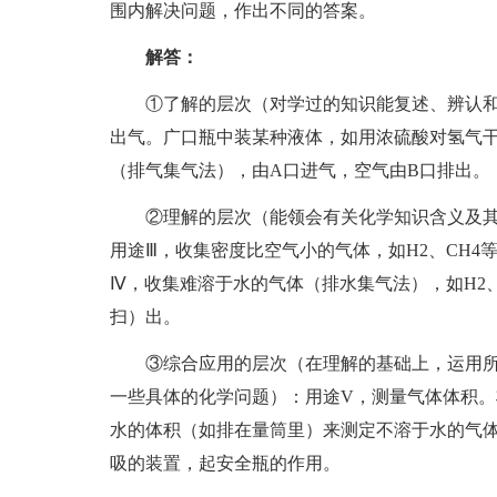
围内解决问题，作出不同的答案。
解答：
①了解的层次（对学过的知识能复述、辨认和直
出气。广口瓶中装某种液体，如用浓硫酸对氢气干燥
（排气集气法），由A口进气，空气由B口排出。
②理解的层次（能领会有关化学知识含义及其
用途Ⅲ，收集密度比空气小的气体，如H2、CH4
Ⅳ，收集难溶于水的气体（排水集气法），如H2、
扫）出。
③综合应用的层次（在理解的基础上，运用所
一些具体的化学问题）：用途V，测量气体体积。
水的体积（如排在量筒里）来测定不溶于水的气体
吸的装置，起安全瓶的作用。