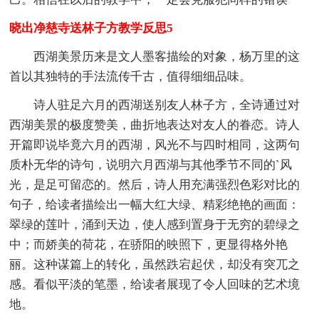
晓出净慈寺送林子方教学反思5
西湖美景历来是文人墨客描绘的对象，杨万里的这
首以其独特的手法流传千古，值得细细品味。
诗人驻足六月的西湖送别友人林子方，全诗通过对
西湖美景的极度赞美，曲折地表达对友人的眷恋。诗人
开篇即说毕竟六月的西湖，风光不与四时相同，这两句
质朴无华的诗句，说明六月西湖与其他季节不同的`风
光，是足可留恋的。然后，诗人用充满强烈色彩对比的
句子，给读者描绘出一幅大红大绿、精彩绝艳的画面：
翠绿的莲叶，涌到天边，使人感到置身于无穷的碧绿之
中；而娇美的荷花，在骄阳的映照下，更显得格外艳
丽。这种谋篇上的转化，虽然跌宕起伏，却没有突兀之
感。看似平淡的笔墨，给读者展现了令人回味的艺术境
地。