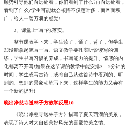
顺势引导他们向远处看，你们看到了什么?再向远处看，
看到了什么?学生可能就会顿悟不仅莲叶多，而且面积
广，给人一碧万顷的感觉!
2、课堂上“写”的.落实。
整节课教学下来，学生读了，诵了，背了，但学生
却没能拿起笔写一写。语文教学要扎实听说读写的训
练，学生书写习惯的养成，书写能力的提升、情感的内
化都离不开写!如果在这节课的教学中能安排3
--
-5分钟的
时间，学生或写古诗，或将自己从这首诗中看到的、听
到的、想到的景象动笔写下来，这样学生的能力又会有
一个新的提升!
晓出净慈寺送林子方教学反思10
《晓出净慈寺送林子方》描写了夏天西湖的美景，
表现了诗人对大自然美好风光的喜爱赞美之情。