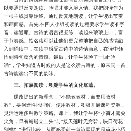
以要通过反复朗读、吟唱才能入境入情。我把朗读作为
一根主线贯穿始终。通过反复地朗读，让学生读出节奏
和画面感。首先,在四人小组初读的过程要求学生读准字
音，读通顺。古诗的语言很凝练，读起来琅琅上口，富
于节奏感。指名读可以让他们更完整地把自己的感情融
入到诵读中，在读中感受古诗中的诗情画意，在读中领
悟到诗句蕴含的情感。最后，让学生体验了一回“吟
诵”，学生知道古时候的人是这么读古诗的，原来同一首
古诗能读出不同的韵味。
三、拓展阅读，积淀学生的文化底蕴。
课改提出的新理念，“不能教教材，而要用教材
教”，要创造性地理解、使用教材，积极开展课程资源，
灵活运用多种教学策略。课上，我让学生将“小荷才露尖
尖角，早有蜻蜓立上头”与“接天莲叶无穷碧，映日荷花
别样红”进行比较，从而感受前一首诗展现的是荷花小巧