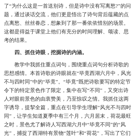
了“为什么这是一首送别诗，但是诗中没有写离愁?”的问
题，通过谈话交流，他们更是悟出了诗句背后蕴藏的点
点离愁、丝丝眷恋，想象到了那一番依依惜别的场景。
这都是得益于课堂上他们有充分的时间理解、颂读、思
考的结果。
四、抓住诗眼，挖掘诗的内涵。
教学中我抓住重点词句，围绕重点词句分析诗歌的
思想感情。本首诗歌的诗眼就在“毕竟西湖六月中，风光
不与四时同”中的“毕竟”。“毕竟”既把诗歌要写的特定节
令下的特定景色作了限定，集中在写“不同”，又突出诗
人对眼前景色的由衷赞美，乃至惊叹之情。我抓住这两
字诱导，提挈全篇，重点在引导学生理解“风光不与四时
同”，让学生知道夏季中有三个月，六月居末，荷花最旺
之时，景色尤了解诗人写西湖六月中“毕竟不同”的“风
光”，捕捉了西湖特有景物“莲叶”和“荷花”，写出了它们