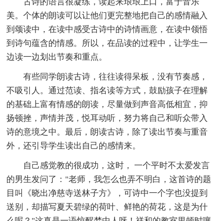
古诗的语言很凝练，读起来琅琅上口，富于音乐
美。个体的朗读可以让他们更完整地把自己的感情融入
到颂读中，在读中感受古诗中的诗情画意，在读中领悟
到诗句蕴含的情感。所以，在品读的过程中，让学生一
边读一边划出节奏和重点。
有些同学朗读古诗，往往读得呆板，没有节奏感，
不吸引人。通过范读、指名读等方式，鼓励孩子在理解
的基础上富有情感的朗读，尽量做到声音高低相宜，抑
扬顿挫，声情并茂，悦耳动听，努力将自己和听众带入
诗的意境之中。最后，朗读古诗，除了读出节奏与重音
外，还引导学生读出自己的感情来。
自己感觉教的很成功，这时， 一个平时不太爱发言
的男生发问了："老师，我怎么也弄不明白，这首诗的题
目叫《晓出净慈寺送林子方》，可诗中一个字也没提到
送别，却描写夏天碧绿的荷叶、鲜艳的荷花，这是为什
么呢？"这真是一语惊醒梦中人呀！祥和的教室里顿时嚷