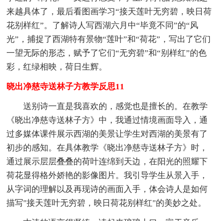
来越具体了，最后看图画学习“接天莲叶无穷碧，映日荷
花别样红”。了解诗人写西湖六月中“毕竟不同”的“风
光”，捕捉了西湖特有景物“莲叶”和“荷花”，写出了它们
一望无际的形态，赋予了它们“无穷碧”和“别样红”的色
彩，红绿相映，荷日生辉。
晓出净慈寺送林子方教学反思11
送别诗一直是我喜欢的，感觉也是擅长的。在教学
《晓出净慈寺送林子方》中，我通过情境画面导入，通
过多媒体课件展示西湖的美景让学生对西湖的美景有了
初步的感知。在具体教学《晓出净慈寺送林子方》时，
通过展示层层叠叠的荷叶连绵到天边，在阳光的照耀下
荷花显得格外娇艳的影像图片。我引导学生从景入手，
从字词的理解以及再现诗的画面入手，体会诗人是如何
描写"接天莲叶无穷碧，映日荷花别样红"的美妙之处。