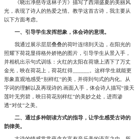
《晓出净慈寺送林子方》描写了西湖盛夏的美丽风
光，表现了诗人的热爱之情。教学这首古诗，我主要从
以下方面考虑。
一、引导学生发挥想象，体会诗的意境。
我通过展示层层叠叠的荷叶连绵到天边，在阳光的
照耀下荷花显得格外娇艳的图片，引导学生从景入手，
并相机出示句式训练：火红的太阳在荷塘上洒下了万丈
金光，映在荷花上，荷花红得______。这样学生就能更
形象直观地感受“别样红”的美，并得到句式的内化。从
字词的理解以及再现诗的.画面入手，体会诗人描写“接天
莲叶无穷碧，映日荷花别样红”的美妙之处，进而渗
透“对仗”之美。
二、通过多种朗读方式的指导，让学生感受古诗的
韵律美。
古诗的情感常常蕴含在富有音乐美的语言之中。所