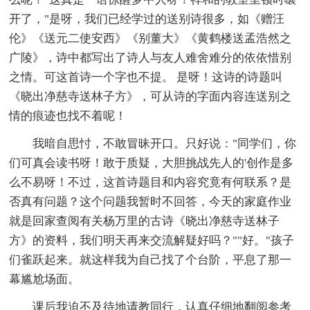
开了，"是呀，我们已经学过的送别诗很多，如《赠汪
伦》《送元二使安西》《别董大》《黄鹤楼送孟浩然之
广陵》，诗中都写出了诗人与友人难舍难分的依依惜别
之情。可这首诗一个字也不提。 是呀！这诗的诗题叫
《晓出净慈寺送林子方》，可从诗的字面内容连送别之
情的痕迹也找不着呢！
我暗自思忖，不敢冒昧开口。只好说："同学们，你
们可真会读书呀！敢于质疑，大胆挑战先人的'创作是多
么不易呀！不过，这首诗题目和内容究竟有何联系？是
否真有问题？这个问题我暂时不回答，今天的家庭作业
就是回家查阅有关杨万里的古诗《晓出净慈寺送林子
方》的资料，我们明天再来交流解疑好吗？""好。"孩子
们雀跃起来。就这样我为自己找了个台阶，平息了那一
幕尴尬场面。
课后我迫不及待地请教同行，认真仔细地翻阅参考