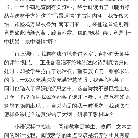
书，一丝不苟地查阅有关资料。终于研读出了《晓出净
慈寺送林子方》这首"写景道情"的古诗内涵。我恍然大
悟，难怪杨万里被誉为"南宋四家"，原来他这首送别诗
竟是如此清新含蓄，藏而不露。貌似"咏荷"诗，竟是"情
中状景，景中溢情"呀！
再上课时，我胸有成竹地走进教室，直扑昨天师生
的课堂"疑点"，正准备滔滔不绝地陈述此诗到底情归何
处时，却被学生抢占了说话权。望着孩子们一张张求知
的脸，一双双充满探究充满智慧的眼，我会心地笑了。
同时也陷入了深深的沉思之中。这首诗我不是已经上过
几次了吗？而且我每次都备了课才上呀，可是竟有如此
尴尬的场面出现，让自以为是的我一时语塞。我到底在
怎样备课呢？这真深钻了大纲，研读了教材吗？
小语课标中指出："阅读教学是学生、教师、文本之
间的对话过程。阅读教学的重点应该是培养学生具有感