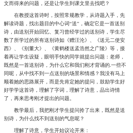
文而得来的问题，还是让学生到课文里去找吧？
在教授这首诗时，按照常规教学，从诗题入手，先
解读诗题，找出题目的中心词“送”，确定它是一首送别
诗，由送别开始回忆、复习曾经学过的送别诗，学生尽
数了所学过的所有送别诗如《赠汪沦》、《送元二使安
西》、《别董大》、《黄鹤楼送孟浩然之广陵》等，接
着再让学生设疑，眼明手快的同学就提出问题：老师，
既然是一首送别诗，为什么它和我们刚才背诵的.一些不
同呢，从中找不到一点送别的场景和情感？我没有马上
顺着她的思路展开，而是先肯定她的提问，鼓励学生好
好学学这首诗，理解了字词，理解了诗意，品出诗情
了，再来思考刚才提出的问题。
教学最后，我把刚才学生提问拎了出来，既然是送
别诗，为什么找不到送别的气息呢？
理解了诗意，学生开始议论开来：