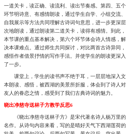
一道关卡，读正确、读流利、读出节奏感。第四、五个
环节明诗意、有感情朗读，通过学生自学、小组交流、
自我展示等方法共同理解古诗词句意思，进一步更深层
次地朗读，通过朗读第二道关卡，读得有感情。到此，
本节课的重点基本解决，第六个环节体会诗人情感，解
决本课难点。通过师生共同探讨，对比两首古诗异同，
感悟作者借景抒情的写作手法。并使学生的朗读更深入
了一步。
课堂上，学生的读书声不绝于耳，一层层地深入文
本朗读、感悟，被西湖的美景所折服，体会到了诗人对
友人的眷恋之情，感受到了我们古典诗词的魅力。
晓出净慈寺送林子方教学反思6
《晓出净慈寺送林子方》是宋代著名诗人杨万里的
名作。从诗句内容来看，写的是晴好天气下西湖莲荷的
壮美，前两句议论，后两句写景，景在议后，突出景