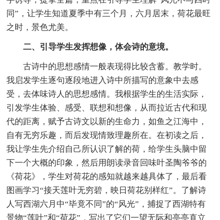
同”，让学生知道夏季中有三个月，六月居末，荷花最旺
之时，景色尤美。
二、引导学生发挥想像，体会诗的意境。
古诗中的思想感情一般表现得比较含蓄。教学时。
我启发学生逐句逐段地进入诗中所描写的意象中去感
受，去体味诗人的思想感情。我根据学生的生活实际，
引发学生体验、感受、联想和想像，从而拉近古代和现
代的距离，赋予古诗文以新的生命力，如鱼之江海中，
自有无穷乐趣，而后发现情致理趣所在。在初读之后，
我让学生先介绍自己所认识了解的荷，给学生头脑中留
下一个大概的印象，然后用朗读录音回味叶圣陶爷爷的
《荷花》，学生对荷花的感知就越来越具体了，最后看
图画学习“接天莲叶无穷碧，映日荷花别样红”。了解诗
人写西湖六月中“毕竟不同”的“风光”，捕捉了西湖特有
景物“莲叶”和“荷花”，写出了它们一望无际和亭亭直立