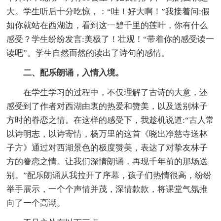
大。学生听后十分吃惊，：“哇！好大啊！”我接着问:假
如你就站在西湖边，看到这一碧千里的莲叶，你有什么
感受？学生纷纷发言:美极了！壮观！“带着你的感受读一
读吧”。学生自然而然的读出了诗句的感情。
二、配乐朗诵，入情入境。
在学生学习的过程中，不仅理解了古诗的大意，还
感受到了作者对西湖由衷的热爱和赞美，以及送别林子
方时的眷恋之情。在这样的感受下，我趁机说道:“古人常
以诗明志，以诗寄情，杨万里的这首《晓出净慈寺送林
子方》通过对西湖景色的极度赞美，表达了对挚友林子
方的眷恋之情。让我们深情朗诵，再现千年前的那场送
别。”配乐朗诵从我拉开了序幕，孩子们热情很高，纷纷
举手展示，一个个声情并茂，深情款款，将课堂气氛推
向了一个高潮。