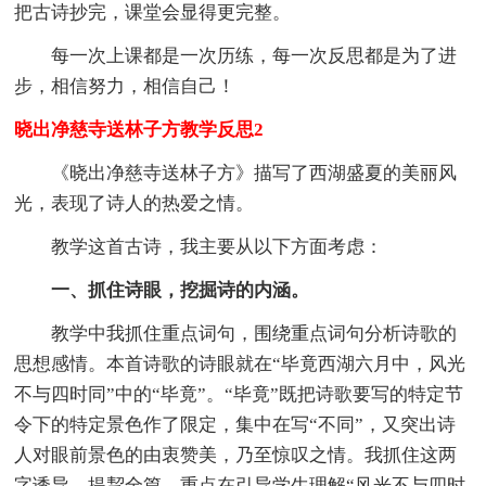
把古诗抄完，课堂会显得更完整。
每一次上课都是一次历练，每一次反思都是为了进
步，相信努力，相信自己！
晓出净慈寺送林子方教学反思2
《晓出净慈寺送林子方》描写了西湖盛夏的美丽风
光，表现了诗人的热爱之情。
教学这首古诗，我主要从以下方面考虑：
一、抓住诗眼，挖掘诗的内涵。
教学中我抓住重点词句，围绕重点词句分析诗歌的
思想感情。本首诗歌的诗眼就在“毕竟西湖六月中，风光
不与四时同”中的“毕竟”。“毕竟”既把诗歌要写的特定节
令下的特定景色作了限定，集中在写“不同”，又突出诗
人对眼前景色的由衷赞美，乃至惊叹之情。我抓住这两
字诱导，提挈全篇，重点在引导学生理解“风光不与四时