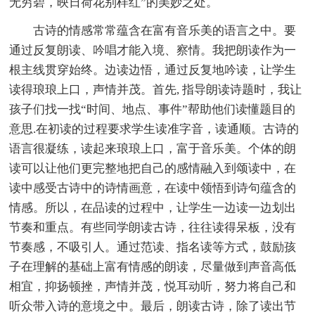
无穷碧，映日荷花别样红”的美妙之处。
古诗的情感常常蕴含在富有音乐美的语言之中。要
通过反复朗读、吟唱才能入境、察情。我把朗读作为一
根主线贯穿始终。边读边悟，通过反复地吟读，让学生
读得琅琅上口，声情并茂。首先, 指导朗读诗题时，我让
孩子们找一找“时间、地点、事件”帮助他们读懂题目的
意思.在初读的过程要求学生读准字音，读通顺。古诗的
语言很凝练，读起来琅琅上口，富于音乐美。个体的朗
读可以让他们更完整地把自己的感情融入到颂读中，在
读中感受古诗中的诗情画意，在读中领悟到诗句蕴含的
情感。所以，在品读的过程中，让学生一边读一边划出
节奏和重点。有些同学朗读古诗，往往读得呆板，没有
节奏感，不吸引人。通过范读、指名读等方式，鼓励孩
子在理解的基础上富有情感的朗读，尽量做到声音高低
相宜，抑扬顿挫，声情并茂，悦耳动听，努力将自己和
听众带入诗的意境之中。最后，朗读古诗，除了读出节