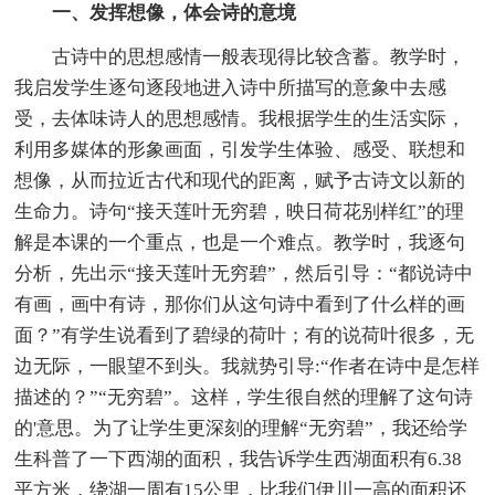
一、发挥想像，体会诗的意境
古诗中的思想感情一般表现得比较含蓄。教学时，
我启发学生逐句逐段地进入诗中所描写的意象中去感
受，去体味诗人的思想感情。我根据学生的生活实际，
利用多媒体的形象画面，引发学生体验、感受、联想和
想像，从而拉近古代和现代的距离，赋予古诗文以新的
生命力。诗句“接天莲叶无穷碧，映日荷花别样红”的理
解是本课的一个重点，也是一个难点。教学时，我逐句
分析，先出示“接天莲叶无穷碧”，然后引导：“都说诗中
有画，画中有诗，那你们从这句诗中看到了什么样的画
面？”有学生说看到了碧绿的荷叶；有的说荷叶很多，无
边无际，一眼望不到头。我就势引导:“作者在诗中是怎样
描述的？”“无穷碧”。这样，学生很自然的理解了这句诗
的'意思。为了让学生更深刻的理解“无穷碧”，我还给学
生科普了一下西湖的面积，我告诉学生西湖面积有6.38
平方米，绕湖一周有15公里，比我们伊川一高的面积还