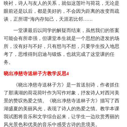
映衬，诗人与友人的关系，就似这莲叶与荷花，无论是
眼前还是以后，都是美好的，不会因为距离的改变而疏
谈，正所谓“海内存知己，天涯若比邻……
一堂课最后以同学的解疑而结束，虽然我们的答案
可能会有所牵强，但课堂本生就是一个思想的迸发的场
所，没有好与不好，只有想与不想，只要学生投入地思
考了，思维得到启迪与锻炼，也就完成了这堂课的任
务。
晓出净慈寺送林子方教学反思4
《晓出净慈寺送林子方》是一首送别诗，作者抓住
了那满湖的荷花荷叶作为写作对象，抒发诗人对西河美
景的赞叹热爱之情。《晓出净慈寺送林子方》描写了西
湖盛夏的美丽风光，表现了诗人的热爱之情。教学本课
我试图将音乐和文学综合起来，让学生一边欣赏秀丽的
风光景色和优美的音乐中感受古诗的意境美。