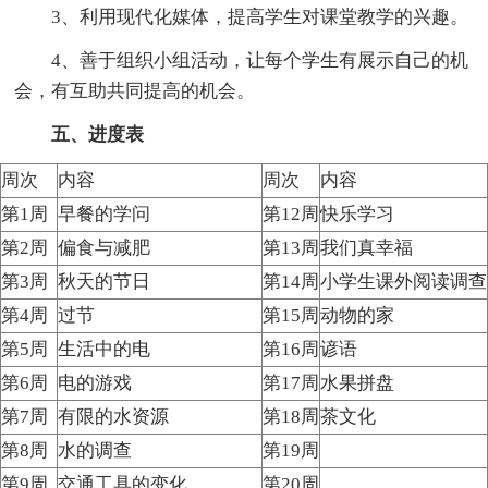
3、利用现代化媒体，提高学生对课堂教学的兴趣。
4、善于组织小组活动，让每个学生有展示自己的机
会，有互助共同提高的机会。
五、进度表
周次
内容
周次
内容
第1周
早餐的学问
第12周
快乐学习
第2周
偏食与减肥
第13周
我们真幸福
第3周
秋天的节日
第14周
小学生课外阅读调查
第4周
过节
第15周
动物的家
第5周
生活中的电
第16周
谚语
第6周
电的游戏
第17周
水果拼盘
第7周
有限的水资源
第18周
茶文化
第8周
水的调查
第19周
第9周
交通工具的变化
第20周