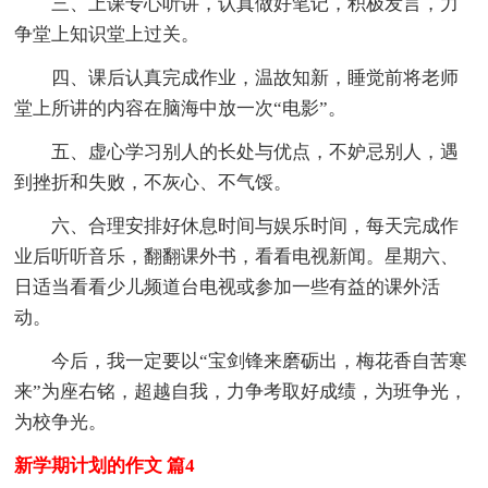
三、上课专心听讲，认真做好笔记，积极发言，力
争堂上知识堂上过关。
四、课后认真完成作业，温故知新，睡觉前将老师
堂上所讲的内容在脑海中放一次“电影”。
五、虚心学习别人的长处与优点，不妒忌别人，遇
到挫折和失败，不灰心、不气馁。
六、合理安排好休息时间与娱乐时间，每天完成作
业后听听音乐，翻翻课外书，看看电视新闻。星期六、
日适当看看少儿频道台电视或参加一些有益的课外活
动。
今后，我一定要以“宝剑锋来磨砺出，梅花香自苦寒
来”为座右铭，超越自我，力争考取好成绩，为班争光，
为校争光。
新学期计划的作文 篇4