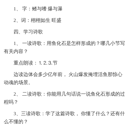
1、 字：鳍与嗜 爆与瀑
2、词：栩栩如生 旺盛
四、学习诗歌
1、 一读诗歌：用鱼化石是怎样形成的？哪几小节写
有关内容？
重点朗读：⒈⒉⒊节
边读边体会多少亿年前， 火山爆发掩埋活鱼那惊心
动魂的场景。
2、 二读诗歌：你能用几句话说一说鱼化石形成的过
程吗？
3、三读诗歌：学了这篇诗歌， 你懂了什么？还有什
么不懂的？