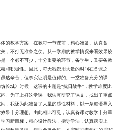
体的教学方案，在教每一节课前，精心准备、认真备
放矢，不打无准备之仗。从一学期的教学情况来看效果较
课是一个必不可少，十分重要的环节，备学生，又要备教
气氛和积极性。因此，每天我都用大量的时间在备课之
。虽然辛苦，但事实证明是值得的。一堂准备充分的课，
筑长城》时候，这课的主题是“抗日战争”，教学难度比
沉闷。为了上好这堂课，我认真研究了课文，找出了重点
沉闷，我还为此准备了大量的感性材料，以一条谜语导入
学效果十分理想。由此相比可见，认真备课对教学十分重
，学习新目标，精心设计教法，指导学法，认真落实上
做到超周备课，作业全批全改，不定时抽查学生的.背诵