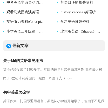
2024-11-08
中考英语非谓语动词资料
英语口译的相关资料
2025-01-18
2024-10-04
观看马戏团表演英语听力资料
2024-12-30
history vaccines英语听力资料
2024-12-10
英语听力资料:Get a piece of action
学习英语推荐资料
2025-12-19
2024-11-19
小学英语三年级第一册上册集体备课资料
2024-10-24
北大版英语《Shapes》集合资料
2024-09-22
2024-10-03
最新文章
关于kid的英语常见用法
英语已经发展了1400多年。英语的最早形式是由盎格鲁-撒克逊人移
民于5世纪带到英国的一组西日耳曼语支（Ingv...
初中英语怎么学
英语作为一门国际通用语言，虽然从小学就开始学了，但由于不是我