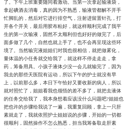
了。下午上班重要随同着激动。当第一次拿起输液袋，
拿起碘酒去消毒，真的因为不熟悉，输液管都解不开手
忙脚乱的，然后对它进行排空气，注射进留置针孔，打
开各个开关，最后用胶布粘好，就这样顺利完成了我平
生的第一次输液，固然不太顺利但也好好的做完了，后
面多做了几个，自然也就上手了，也不会再呈现这些环
境了。当然输完液姐姐们对我也很相信，就把做雾化，
量体温的小任务就交给我了，就这样不停走走走，拿
药，筹备用具。小孩子液体少没一会儿就输完了，因为
我去的那些天医院有运动，所以下午的护士就没有早
上，以前那么多，本日下午恰好又要收新的病人，所以
就对照忙了，姐姐看我也领悟的差不多了，就把去液体
的任务交给我了，我本身想着应该没什么问题吧?姐姐也
把也许的步骤给我说了一遍，我重复回顾，拿上一只肝
素就走了，我就依照护士姐姐说的步骤，开始的一切都
很顺利，固然操作不怎么熟悉，担当我筹备取走肝素