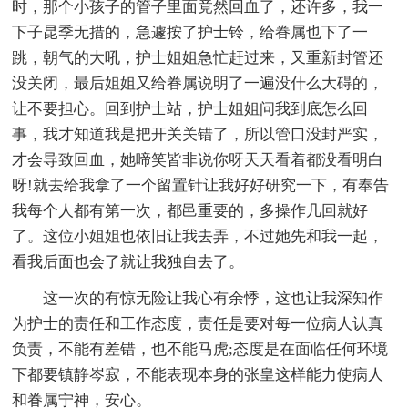
时，那个小孩子的管子里面竟然回血了，还许多，我一
下子昆季无措的，急遽按了护士铃，给眷属也下了一
跳，朝气的大吼，护士姐姐急忙赶过来，又重新封管还
没关闭，最后姐姐又给眷属说明了一遍没什么大碍的，
让不要担心。回到护士站，护士姐姐问我到底怎么回
事，我才知道我是把开关关错了，所以管口没封严实，
才会导致回血，她啼笑皆非说你呀天天看着都没看明白
呀!就去给我拿了一个留置针让我好好研究一下，有奉告
我每个人都有第一次，都邑重要的，多操作几回就好
了。这位小姐姐也依旧让我去弄，不过她先和我一起，
看我后面也会了就让我独自去了。
这一次的有惊无险让我心有余悸，这也让我深知作
为护士的责任和工作态度，责任是要对每一位病人认真
负责，不能有差错，也不能马虎;态度是在面临任何环境
下都要镇静岑寂，不能表现本身的张皇这样能力使病人
和眷属宁神，安心。