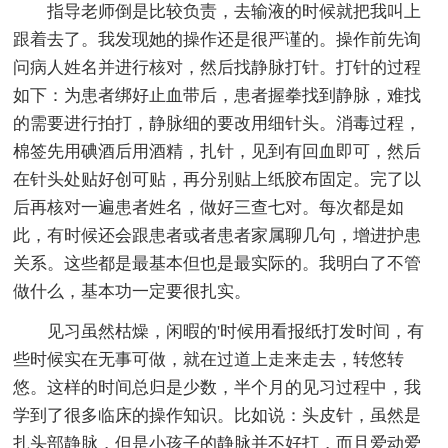
指导老师倒是比较负责，去输液的时候就把我叫上
跟着去了。我发现她的操作还是很严谨的。操作前先询
问病人姓名并进行核对，然后找静脉打针。打针的过程
如下：为患者绑好止血带后，患者握拳找到静脉，难找
的需要进行拍打，静脉细的要改用细针头。消毒过程，
棉签先用碘酒后用酒精，扎针，见到有回血即可，然后
在针头处贴好创可贴，再分别贴上纸胶布固定。完了以
后再核对一遍患者姓名，做好三查七对。每次都是如
此，有时候还会跟患者或者患者家属聊几句，增进护患
关系。这些都是最基本但也是最实际的。我明白了不管
做什么，基本功一定要很扎实。
见习虽然枯燥，闲暇的'时候用看报纸打发时间，有
些时候实在无事可做，就在过道上走来走去，转悠转
悠。这样的时间总归是少数，半个月的见习过程中，我
学到了很多临床的操作知识。比如说：头皮针，虽然是
扎头部静脉，但是小孩子的静脉并不好打，而且爱动爱