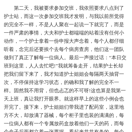
第二天，我被要求参加交班，我依照要求八点到了
护士站，而这一次参加交班我才发明，与我以前所觉得
的完全不一样，不是人人聚在一起说一下就完了，而是
一件严肃的事情，大夫和护士都端端的站着没有任何小
动作，一个护士拿着一份申报大声念着，每个人都仔细
听着，念完后还要挨个去每个病房查房，他们这一团队
做到了真正了解每一位病人。最后一声接过话：“本日交
班到这里，人人去忙吧!”我就筹备走开，结果护士长却
把我们留下来了，我才知道护士姐姐会每隔两天抽背一
次，不停保持这学习状态，的确和我了解的完全不一
样。固然我不用背，但也忐忑的不可呀!这也算是我第一
天上班，真让我打开眼界。就这样早上的这些小例会也
开完了。接下来，护士姐姐们带我进了配药室，这里地
方不大，却放满了器械，每个柜子里也装的满满的，每
一位病人都有一个专属放药盒放着他们一天的药，而每
个盒子后面都立着一张票据，看起来井井有条的，每个