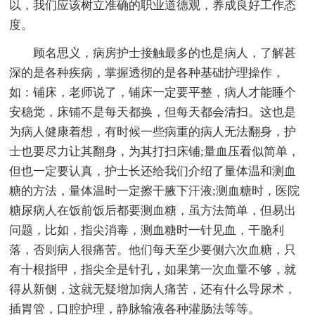
以，我们应该树立准确的职业道德观，养成良好工作态
度。
顾名思义，病房护士接触最多的也是病人，了解甚
深的是各种疾病，掌握透彻的是各种基础护理操作，
如：铺床，老师说了，铺床一定要平整，病人才能睡个
安稳觉，床铺不是每天都换，但每天都会清扫。这也是
为病人健康着想，有时候一些病重的病人无法翻身，护
士也要尽力让其翻身，为其打扫床铺;量血压看似简单，
但也一定要认真，护士长还给我们介绍了量体温和测血
糖的方法，量体温时一定擦干腋下汗液;测血糖时，医院
糖尿病人在饭前饭后都要测血糖，虽方法简单，但易出
问题，比如，指尖消毒，测血糖时一针见血，干脆利
落，否则病人很痛苦。他们每天至少要侧六次血糖，只
有十根指甲，指尖全是针孔，如果第一次血量不够，就
得从新侧，这就无疑增加病人痛苦，还有什么导尿术，
插胃管，口腔护理，静脉输液各种灌肠法等等。