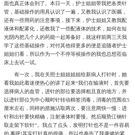
面也真正体会到了。本日一天，护士姐姐带我把各类针
管，基础操作的用具认识了一遍，又教我认识了医嘱，
还有一些用药的注意事项，接下来，护士姐姐又教我配
液体和配雾化，还教我了一些配液体的技术，如何在短
光阴内把几个人的药能一起筹备好，就这样前两三天我
学了这些基础操作，对付其他得更多的便是追随者护士
姐姐们看，所以作为一个不停等候操作的我也总想莅临
床上去试一试。
有一次，我在关照士姐姐姐姐给新病人打针时，她
看我如此着迷便热心的讲了起来“我们在输液时，首先要
选择病人的血管，进针的部位要选择粗且直的地方，并
以进针部位为中心顺时针转动棉签消毒，消毒的范围在5
厘米左右，同样的措施沾取两次，要注意两快一慢：进
针和出针要快精确，注射液体时要慢。然后顺势江钢针
取走留下软针”。我点了点头，发明打针也不是一件容易
的.事呀!其实打针真的很痛，所以也奉告了我康健的紧