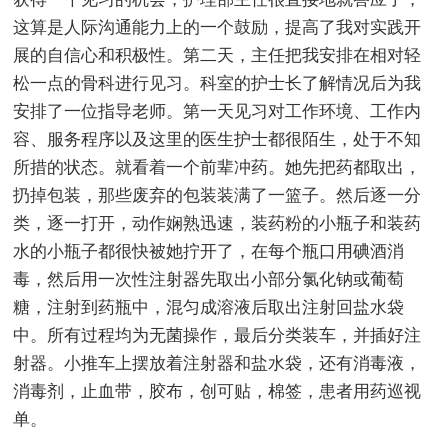
这算是人际沟通能力上的一个鼓励，提高了我对实践开
展的自信心和积极性。第二天，主任把我安排在相对轻
松一点的骨科进行见习。科室的护士长了解情况后为我
安排了一位指导老师。第一天见习对工作环境、工作内
容、服务程序以及这里的医生护士都很陌生，处于不知
所措的状态。就看着一个前辈冲药。她先把药都取出，
扔掉包装，那些废弃的包装装满了一篮子。然后逐一分
类，逐一打开，动作娴熟迅速，装药粉的小瓶子和装药
水的小瓶子都很快被她拧开了，在每个瓶口用碘酒消
毒，然后用一次性注射器先取出小部分氯化钠或葡萄
糖，注射到药瓶中，混匀成溶液后取出注射回盐水袋
中。所有过程均为无菌操作，最后分类装车，并插好注
射器。小推车上摆放着注射器和盐水袋，还有消毒液，
消毒剂，止血带，胶布，创可贴，棉签，患者用药巡视
单。