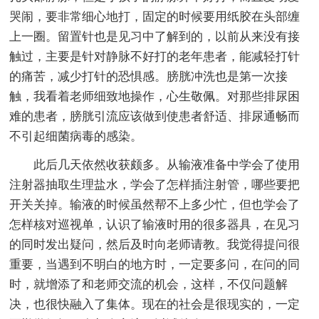
哭闹，要非常细心地打，固定的时候要用纸胶在头部缠
上一圈。留置针也是见习中了解到的，以前从来没有接
触过，主要是针对静脉不好打的老年患者，能减轻打针
的痛苦，减少打针的恐惧感。膀胱冲洗也是第一次接
触，我看着老师细致地操作，心生敬佩。对那些排尿困
难的患者，膀胱引流应该做到使患者舒适、排尿通畅而
不引起细菌病毒的感染。
此后几天依然收获颇多。从输液准备中学会了使用
注射器抽取生理盐水，学会了怎样插注射管，哪些要把
开关关掉。输液的时候虽然帮不上多少忙，但也学会了
怎样核对巡视单，认识了输液时用的很多器具，在见习
的同时发出疑问，然后及时向老师请教。我觉得提问很
重要，当遇到不明白的地方时，一定要多问，在问的同
时，就增添了和老师交流的机会，这样，不仅问题解
决，也很快融入了集体。现在的社会是很现实的，一定