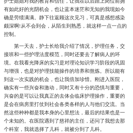
护士姐姐对我的教育和信任，让我在以后踏上岗位前拥
有如此好的光阴机会，也让蓝本迷茫和无知的我现如今
确是劳绩满满。静下往返顾这次见习，可真是感想感染
颇深啊!从不会到会，从陌生到熟悉，就这样一点一点的
控制。
第一天去，护士长给我介绍了情况，护理任务，交
接班和一些护理法度模范，同时还要去了解病人的环
境。在我看光降床的实习是对理论知识学习阶段的巩固
与增强，也是对护理技能操作的培养和熬炼。所以能有
到这一次实践的机会，也让我倍加珍惜。刚进入医院，
确实有一些兴奋和激动，同时又有十分的恐惧与重要，
兴奋的是可以让我真正的去体会临床护理操作，重要的
是会在病房里打仗到社会各类各样的人与他们交流。当
然这些种种都是我本身的心里想法，最后的结果也是一
个未知的。在医院遇到了慈祥的主任，还问了我想去那
个科室，我就选择了儿科，就被分到了儿科。