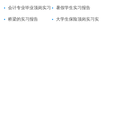
会计专业毕业顶岗实习
习报告优秀范文
暑假学生实习报告
报告
桥梁的实习报告
大学生保险顶岗实习实
践报告