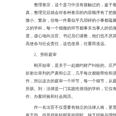
整理卷宗，这个是习中没有接触过的，鉴于卷
真，整理完后就会对各种卷宗的内容顺序有了把
微小、繁杂，但每一件看似平凡琐碎的小事都蕴
义的学科，每一个细微的环节都事关当事人的切身
度，虚心地向法官、书记员们请教，他们也不厌
高使命与社会责任，这也使肩，任重而道远。
2、旁听庭审
刚开始审，是关于一起婚约财产纠纷的。庄严
折射出审判的严肃和公正，几乎每次都能带给和
件，所以这次的庭审一个环节，每一个细节，从
所获。到：法律是一门实践性很强的学科，它仅
作、办案经验和社会阅历。
作一名法官不仅需要有独立的法律人格，更需要有
有干劲，但是些年轻财富的同时，缺乏经验与理