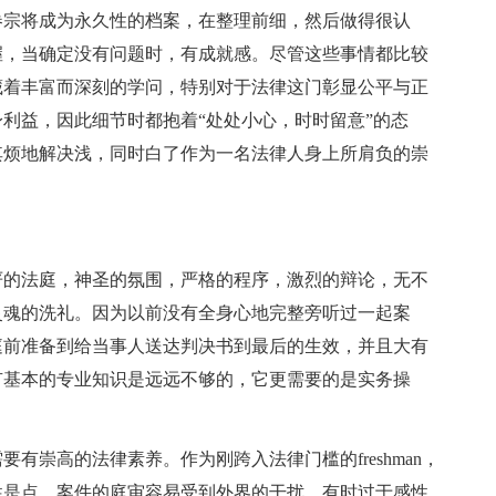
宗将成为永久性的档案，在整理前细，然后做得很认
握，当确定没有问题时，有成就感。尽管这些事情都比较
藏着丰富而深刻的学问，特别对于法律这门彰显公平与正
利益，因此细节时都抱着“处处小心，时时留意”的态
其烦地解决浅，同时白了作为一名法律人身上所肩负的崇
的法庭，神圣的氛围，严格的程序，激烈的辩论，无不
灵魂的洗礼。因为以前没有全身心地完整旁听过一起案
庭前准备到给当事人送达判决书到最后的生效，并且大有
有基本的专业知识是远远不够的，它更需要的是实务操
崇高的法律素养。作为刚跨入法律门槛的freshman，
性是点，案件的庭审容易受到外界的干扰，有时过于感性