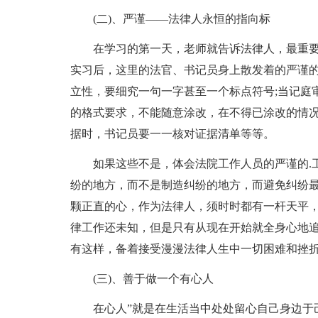
(二)、严谨——法律人永恒的指向标
在学习的第一天，老师就告诉法律人，最重要
实习后，这里的法官、书记员身上散发着的严谨
立性，要细究一句一字甚至一个标点符号;当记庭
的格式要求，不能随意涂改，在不得已涂改的情况
据时，书记员要一一核对证据清单等等。
如果这些不是，体会法院工作人员的严谨的.工
纷的地方，而不是制造纠纷的地方，而避免纠纷
颗正直的心，作为法律人，须时时都有一杆天平，
律工作还未知，但是只有从现在开始就全身心地
有这样，备着接受漫漫法律人生中一切困难和挫折
(三)、善于做一个有心人
在心人”就是在生活当中处处留心自己身边于己