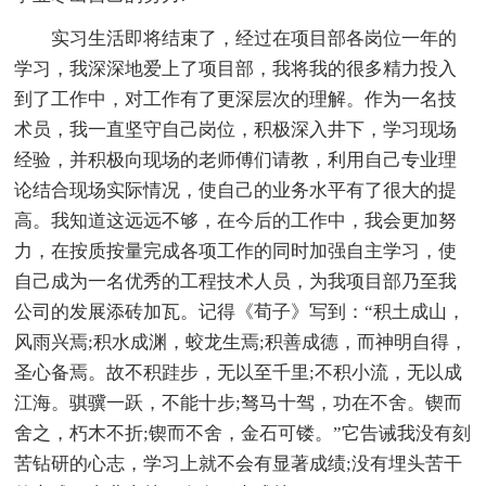
实习生活即将结束了，经过在项目部各岗位一年的
学习，我深深地爱上了项目部，我将我的很多精力投入
到了工作中，对工作有了更深层次的理解。作为一名技
术员，我一直坚守自己岗位，积极深入井下，学习现场
经验，并积极向现场的老师傅们请教，利用自己专业理
论结合现场实际情况，使自己的业务水平有了很大的提
高。我知道这远远不够，在今后的工作中，我会更加努
力，在按质按量完成各项工作的同时加强自主学习，使
自己成为一名优秀的工程技术人员，为我项目部乃至我
公司的发展添砖加瓦。记得《荀子》写到：“积土成山，
风雨兴焉;积水成渊，蛟龙生焉;积善成德，而神明自得，
圣心备焉。故不积跬步，无以至千里;不积小流，无以成
江海。骐骥一跃，不能十步;驽马十驾，功在不舍。锲而
舍之，朽木不折;锲而不舍，金石可镂。”它告诫我没有刻
苦钻研的心志，学习上就不会有显著成绩;没有埋头苦干