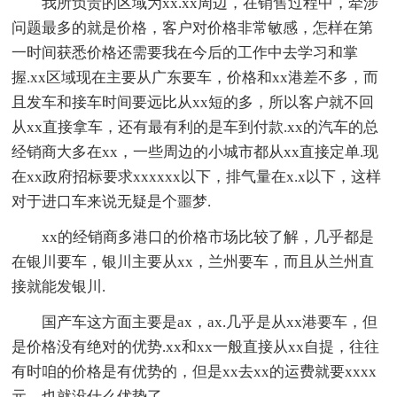
我所负责的区域为xx.xx周边，在销售过程中，牵涉
问题最多的就是价格，客户对价格非常敏感，怎样在第
一时间获悉价格还需要我在今后的工作中去学习和掌
握.xx区域现在主要从广东要车，价格和xx港差不多，而
且发车和接车时间要远比从xx短的多，所以客户就不回
从xx直接拿车，还有最有利的是车到付款.xx的汽车的总
经销商大多在xx，一些周边的小城市都从xx直接定单.现
在xx政府招标要求xxxxxx以下，排气量在x.x以下，这样
对于进口车来说无疑是个噩梦.
xx的经销商多港口的价格市场比较了解，几乎都是
在银川要车，银川主要从xx，兰州要车，而且从兰州直
接就能发银川.
国产车这方面主要是ax，ax.几乎是从xx港要车，但
是价格没有绝对的优势.xx和xx一般直接从xx自提，往往
有时咱的价格是有优势的，但是xx去xx的运费就要xxxx
元，也就没什么优势了.