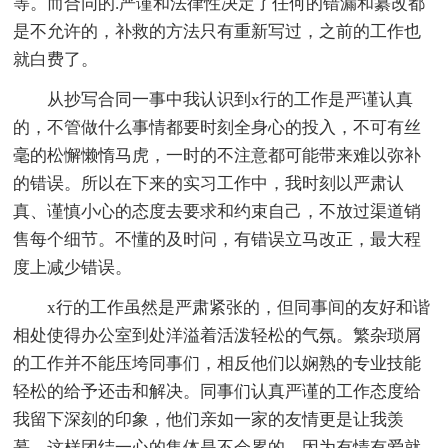
等。而合同的.严谨和法律性决定了任何的错漏和纂改都
是不允许的，补救的方法只有重新写过，之前的工作也
就白费了。
从抄写合同一事中我认识到x行的工作是严谨认真
的，不管做什么事情都要时刻全身心的投入，不可有丝
毫的松懈懒惰马虎，一时的不注意都可能带来难以弥补
的错误。所以在下来的实习工作中，我时刻以严肃认
真、谨慎小心的态度去要求和约束自己，不放过渠道销
售每个细节。不懂的及时问，有错误立马改正，最大程
度上减少错误。
x行的工作虽然是严肃紧张的，但同事间的友好和谐
相处使得办公室到处洋溢着活泼轻松的气氛。繁杂琐屑
的工作并不能压垮同事们，相反他们以娴熟的专业技能
轻松的给予还击和解决。同事们认真严谨的工作态度给
我留下深刻的印象，他们亲如一家的友情更是让我羡
慕。这样团结一心的集体是不会累的，因为有情有爱就