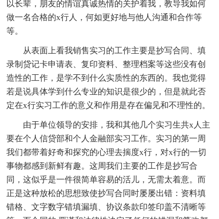
以长辈，朋友的情谊真诚热情的关护着我，教导我如何
做一名合格的x行人，何如更好地与他人沟通和合作等
等。
从表面上看我销售实习的工作主要是抄写合同、填
录制贷记卡申请表、复印资料、整理档案等这些没有创
造性的工作，是学不到什么实质性的东西的。我也觉得
若是说具体学到什么专业的知识是很少的，但是就此否
定在x行实习工作的意义和作用是存在偏见和不理性的。
由于单位领导的安排，我和其他几个实习生共x人主
要在个人信贷部和个人金融部实习工作。实习的第一周
我们都带着好奇和探究的心理去揣度x行，对x行的一切
事物都感到新鲜有趣。这周我们主要的工作是抄写合
同，这似乎是一件很简单容易的活儿，无需太着意。而
正是这种放松的思想致使抄写合同时屡屡出错：资料填
错格、文字数字错填漏填、协议条款印签印盖不清晰等