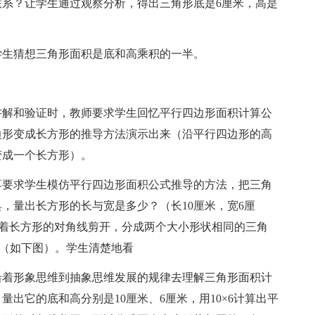
系？让学生通过观察分析，得出三角形底是6厘米，高是
学生猜想三角形面积是底和高乘积的一半。
解和验证时，教师要求学生回忆平行四边形面积计算公
边形变成长方形的推导方法演示出来（沿平行四边形的高
变成一个长方形）。
要求学生模仿平行四边形面积公式推导的方法，把三角
，量出长方形的长与宽是多少？（长10厘米，宽6厘
再沿着长方形的对角线剪开，分成两个大小形状相同的三角
厘米（如下图）。学生清楚地看
着形象思维到抽象思维发展的规律去理解三角形面积计
出它的底和高分别是10厘米、6厘米，用10×6计算出平