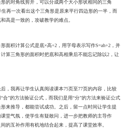
边形的对角线剪开，可以分成两个大小形状相同的三角
米。学生再一次看出这个三角形是原来平行四边形的一半，而
底和高是一致的，攻破教学的难点。
积计算公式是底×高÷2，用字母表示写作S=ah÷2，并
计算三角形的面积时把底和高相乘后不能忘记除以2，让
，我再让学生认真阅读课本75页至77页的内容，比较
“合”的方法验证公式，而我们是用“分”的方法来验证公式
边形来推导，都能尝试成功。之后，留一点时间让学生提
的课堂气氛，使学生有疑敢问，进一步把教师的主导作
之间的互补作用有机地结合起来，提高了课堂效率。