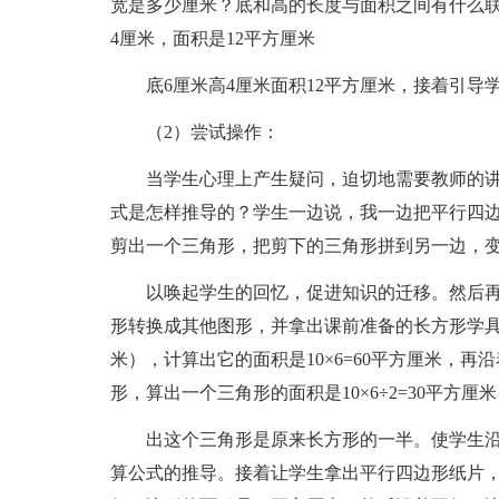
宽是多少厘米？底和高的长度与面积之间有什么联
4厘米，面积是12平方厘米
底6厘米高4厘米面积12平方厘米，接着引导
（2）尝试操作：
当学生心理上产生疑问，迫切地需要教师的讲
式是怎样推导的？学生一边说，我一边把平行四
剪出一个三角形，把剪下的三角形拼到另一边，
以唤起学生的回忆，促进知识的迁移。然后再
形转换成其他图形，并拿出课前准备的长方形学具
米），计算出它的面积是10×6=60平方厘米，
形，算出一个三角形的面积是10×6÷2=30平方
出这个三角形是原来长方形的一半。使学生沿
算公式的推导。接着让学生拿出平行四边形纸片，量