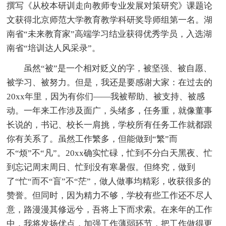
撰写《从校本研训走向教师专业发展对策研究》课题论
文获得北京师范大学教育教学科研奖导师组第一名。湖
南省“未来教育家”高端学习结业获得优秀学员，入选湖
南省“培训达人风采录”。
虽然“被”是一个相对贬义的字，被坚强、被自愿、
被学习、被努力。但是，我还是要感谢大家：在过去的
20xx年里，因为有你们——我被帮助、被支持、被感
动。一年来工作涉及面广，头绪多，任务重，就像董事
长说的，书记、校长一肩挑，学校所有任务工作就都跟
你有关系了。虽然工作繁多，但能做到“繁”而
不“烦”不“凡”。20xx确实忙碌，忙到不分白天黑夜、忙
到忘记周末周日、忙到没有寒暑假。但终究，做到
了“忙“而不“盲”不“茫”，做人做事均精彩，收获很多的
赞誉。但同时，因为精力不够，学校有些工作还不尽人
意，路漫漫其修远兮，吾将上下而求索。在来年的工作
中，我将发扬优点，加强工作薄弱环节，把工作做得更