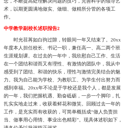
念，不断提高处理解决问题的技巧，完善科学的领导艺
术，以期更圆满地做实、做细、做精所分管的各项工
作。
中学教学副校长述职报告2
时光荏苒如白驹过隙，转眼间一年又结束了。20xx
年度本人担任校长、书记一职，兼任高一、高二两个班
生涯规划课。在过去的一年中，我欣慰自己工作、生活
在一个团结和谐而又有理性、有激情的团队中，我从中
感受到了团结、和谐的快乐，理性与激情完美结合的魅
力。我为自己能为学校、为教职工、为学生付出努力而
感到幸福。20xx年不论是于学校还是我个人，都是发展
的一年，我们把握机遇、勤奋砥砺，一步一个脚印，扎
扎实实地走过来，收获着鲜花和微笑。回顾过去一年的
工作，是充实而有收获的，可简单概括成“做人负责担
当、做事用心用情、事业出色精彩”。现具体述职如下，
请各位予以批评指正评鉴。