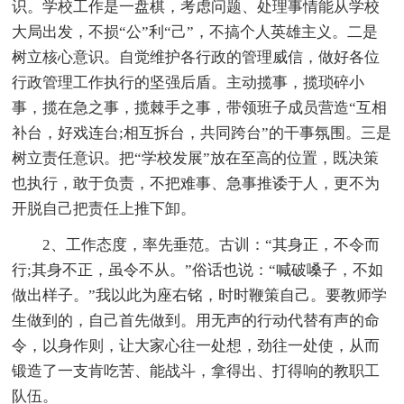
识。学校工作是一盘棋，考虑问题、处理事情能从学校
大局出发，不损“公”利“己”，不搞个人英雄主义。二是
树立核心意识。自觉维护各行政的管理威信，做好各位
行政管理工作执行的坚强后盾。主动揽事，揽琐碎小
事，揽在急之事，揽棘手之事，带领班子成员营造“互相
补台，好戏连台;相互拆台，共同跨台”的干事氛围。三是
树立责任意识。把“学校发展”放在至高的位置，既决策
也执行，敢于负责，不把难事、急事推诿于人，更不为
开脱自己把责任上推下卸。
2、工作态度，率先垂范。古训：“其身正，不令而
行;其身不正，虽令不从。”俗话也说：“喊破嗓子，不如
做出样子。”我以此为座右铭，时时鞭策自己。要教师学
生做到的，自己首先做到。用无声的行动代替有声的命
令，以身作则，让大家心往一处想，劲往一处使，从而
锻造了一支肯吃苦、能战斗，拿得出、打得响的教职工
队伍。