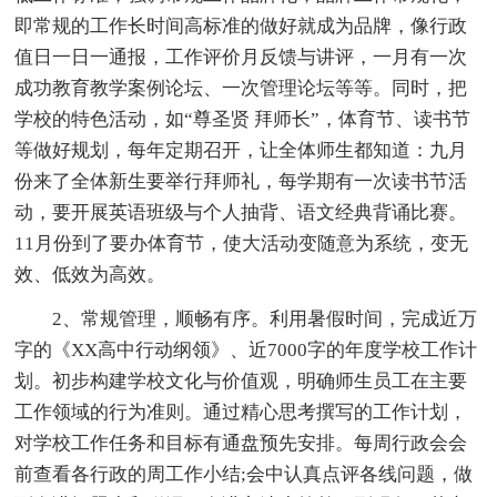
即常规的工作长时间高标准的做好就成为品牌，像行政
值日一日一通报，工作评价月反馈与讲评，一月有一次
成功教育教学案例论坛、一次管理论坛等等。同时，把
学校的特色活动，如“尊圣贤 拜师长”，体育节、读书节
等做好规划，每年定期召开，让全体师生都知道：九月
份来了全体新生要举行拜师礼，每学期有一次读书节活
动，要开展英语班级与个人抽背、语文经典背诵比赛。
11月份到了要办体育节，使大活动变随意为系统，变无
效、低效为高效。
2、常规管理，顺畅有序。利用暑假时间，完成近万
字的《XX高中行动纲领》、近7000字的年度学校工作计
划。初步构建学校文化与价值观，明确师生员工在主要
工作领域的行为准则。通过精心思考撰写的工作计划，
对学校工作任务和目标有通盘预先安排。每周行政会会
前查看各行政的周工作小结;会中认真点评各线问题，做