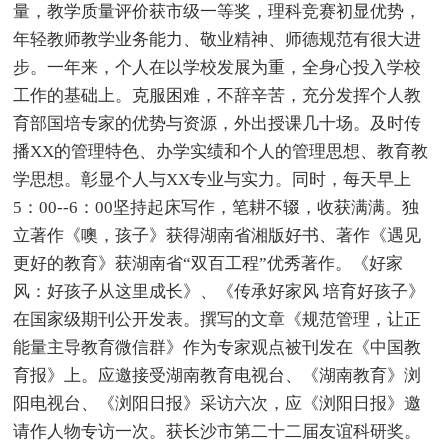
量，教学质量评价获市级一等奖，理科竞赛初显优势，
年轻教师教学业务能力、敬业精神、师德规范有很大进
步。一年来，个人在以学校发展为重，全身心投入学校
工作的基础上。克服困难，不辞辛苦，充分发挥个人教
育部国培专家的优势与资源，外出授课几十场。及时传
播XX的管理特色、办学实绩和个人的管理思想、教育教
学思想。彰显个人与XX专业与实力。同时，每天早上
5：00--6：00坚持起床写作，笔耕不辍，收获满满。独
立著作《噢，孩子》获得湖南省湘版好书、著作《遇见
更好的教育》获湖南省“双百工程”优秀著作。《好家
风：好孩子从这里成长》、《传承好家风 培育好孩子》
在国家级期刊公开发表。撰写的文章《规范管理，让正
能量主导教育微信群》作为专家观点被刊发在《中国教
育报》上。应邀接受湖南教育电视台、《湖南教育》浏
阳电视台、《浏阳日报》采访六次，应《浏阳日报》邀
请作人物专访一次。获长沙市第二十二届友谊科研奖。