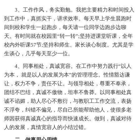
3、工作作风，务实勤勉。我把主要精力和时间投入
到工作中，真抓实干，讲求效率。每天早上学生晨跑时
间到校和学生一起跑步，每天请一位同学边跑步边聊
天。有时间就在校园里“转一转”;坚持进课堂听课，全年
校内外听课57节;坚持和师生、家长谈心制度。尤其是学
生谈心，几乎每天至少一位。
4、同事相处，真诚宽容。在工作中努力践行“以人
为本， 就是以人的发展为本”的管理理念。性情豁达谦
让，权力不争，责任不让。与领导相处，尊重不奉承，
团结不巴结，真诚不傲物，坦率不鲁莽。以同事相处真
诚不谄媚，助人尽心不敷衍，与教职工工作交流，表扬
不浮夸，纠错不偏见，尽自己所能帮助他人，使很多老
师因获得真诚真心的指导而快速成长。做到，真诚对待
人的发展，真情宽容人的小结过错。
二、做事用心用情