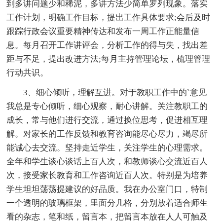
到多讲问题少和稀泥，多讲方法少简单罗列现象。落实
工作计划，明确工作目标，提出工作具体要求;会后及时
跟踪行政会议重要精神传达和发布一周工作正能量信
息。每月召开工作讲评会，分析工作的得与失，找出差
距与不足，提出改进方法;每月主持管理论坛，梳理管理
行动共识。
3、细心倾听，理解互进。对于教职工作中的`意见
我总是专心倾听，细心观察，耐心讲解。关注教职工的
成长，常与他们进行交流，通过换位思考，促进相互理
解。对家长的工作反馈和教育咨询能尽心尽力，竭尽所
能诚心去交流。坚持走近学生，关注学生的心理需求。
全年和学生谈心谈话上百人次，和教师谈心交流近百人
次，接受家长教育和工作咨询近百人次。特别是为培养
学生坦坦荡荡提建议的好品质。我在办公室门口，特制
一个透明的玻璃框架，里面分几格，分别放着适合师生
看的杂志，笔和纸，留言本，把留言本放在人人可触及