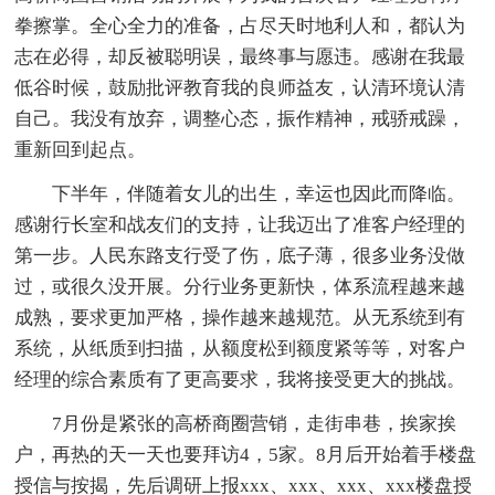
拳擦掌。全心全力的准备，占尽天时地利人和，都认为
志在必得，却反被聪明误，最终事与愿违。感谢在我最
低谷时候，鼓励批评教育我的良师益友，认清环境认清
自己。我没有放弃，调整心态，振作精神，戒骄戒躁，
重新回到起点。
下半年，伴随着女儿的出生，幸运也因此而降临。
感谢行长室和战友们的支持，让我迈出了准客户经理的
第一步。人民东路支行受了伤，底子薄，很多业务没做
过，或很久没开展。分行业务更新快，体系流程越来越
成熟，要求更加严格，操作越来越规范。从无系统到有
系统，从纸质到扫描，从额度松到额度紧等等，对客户
经理的综合素质有了更高要求，我将接受更大的挑战。
7月份是紧张的高桥商圈营销，走街串巷，挨家挨
户，再热的天一天也要拜访4，5家。8月后开始着手楼盘
授信与按揭，先后调研上报xxx、xxx、xxx、xxx楼盘授