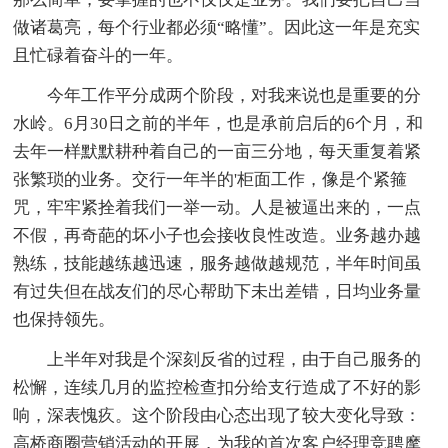
做诸葛亮，每个行业都必须“略懂”。因此这一年是充实
且忙碌着奋斗的一年。
今年工作平分成两个阶段，对我来说也是重要的分
水岭。6月30日之前的半年，也是承前启后的6个月，和
去年一样默默耕种着自己的一亩三分地，每天重复着紧
张繁琐的业务。交行一年半的'柜面工作，像是个紧箍
咒，牢牢紧拴着我们一举一动。人是被逼出来的，一点
不假，再奇葩的坏小子也会接收良性改造。业务越办越
熟练，技能越练越迅速，服务越做越规范，半年时间虽
有过失但在战友们的尽心帮助下未出差错，日均业务量
也保持领先。
上半年对我是个深刻反省的过程，由于自己服务的
松懈，连续几月的监控检查扣分给支行造成了不好的影
响，深表愧疚。这个阶段由心态出现了较大变化导致：
高桥商圈营销活动的开展，为我的首次客户经理竞聘摩