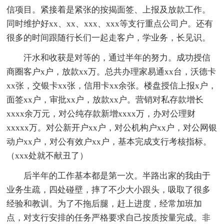
信项目。紧接着是紧张的按揭面签、上报及放款工作。
同时维护好xx、xx、xxx、xxx等支行重点公司户。还有
很多的时间跟随行长们一起走客户，学业务，长见识。
汗水和收获是对等的，通过半年的努力。成功授信
商圈客户x户，放款xx万。总共办理家易通xx台，沃德卡
xx张，交银卡xx张，信用卡xx余张。楼盘授信上报x户，
面签xx户，审批xx户，放款xx户。营销对私存款增长
xxxx余万元，对公纯存款新增xxxx万，办对公理财
xxxxx万。对公新开户xx户，对公机构户xx户，对公网银
动户xx户，对公有效户xx户，基本完成支行考核指标。
（xxx处就不献丑了）
后半年的工作基本都是第一次。半路出家的我由于
业务生疏，四处碰壁，摔了不少大小跟头，吸取了很多
经验和教训。为了不拖后腿，赶上进度，经常加班加
点，对支行安排的任务严格要求自己按质按量完成。非