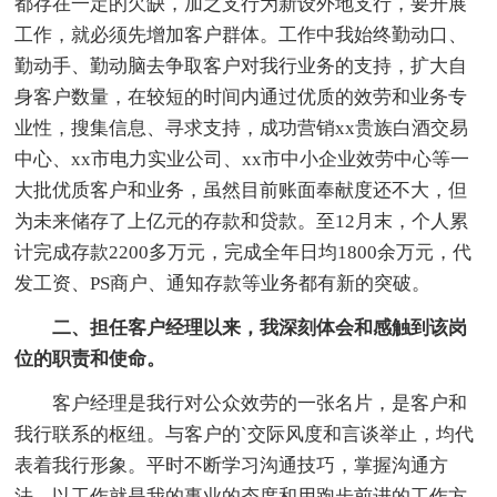
都存在一定的欠缺，加之支行为新设外地支行，要开展
工作，就必须先增加客户群体。工作中我始终勤动口、
勤动手、勤动脑去争取客户对我行业务的支持，扩大自
身客户数量，在较短的时间内通过优质的效劳和业务专
业性，搜集信息、寻求支持，成功营销xx贵族白酒交易
中心、xx市电力实业公司、xx市中小企业效劳中心等一
大批优质客户和业务，虽然目前账面奉献度还不大，但
为未来储存了上亿元的存款和贷款。至12月末，个人累
计完成存款2200多万元，完成全年日均1800余万元，代
发工资、PS商户、通知存款等业务都有新的突破。
二、担任客户经理以来，我深刻体会和感触到该岗
位的职责和使命。
客户经理是我行对公众效劳的一张名片，是客户和
我行联系的枢纽。与客户的`交际风度和言谈举止，均代
表着我行形象。平时不断学习沟通技巧，掌握沟通方
法，以工作就是我的事业的态度和用跑步前进的工作方