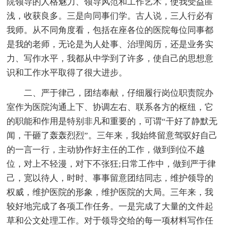
院领导的人格魅力、领导风范和工作艺术，使我受益匪
浅，收获良多。三是向同事们学。古人说，三人行必有
我师。从不同角度看，包括在座各位的医院每位同事都
是我的老师，无论是为人处事、治理阅历，还是业务实
力、写作水平，我都从中学到了许多，使自己的思想意
识和工作水平取得了很大进步。
二、严于律己，团结奉献，仔细履行岗位职责院办
室作为医院沟通上下、协调左右、联系各方的枢纽，它
的职能和作用是特别非凡和重要的，可谓“干好了静默无
闻，干砸了轰轰烈烈”。三年来，我始终留意驾驭好自己
的一言一行，主动协作好主任的工作，做到到位不越
位，对上不轻漫，对下不张狂;日常工作中，做到严于律
己，宽以待人，时时、事事留意团结同志，维护领导的
权威，维护医院的形象，维护医院的大局。三年来，我
较好地完成了各项工作任务。一是完成了大量的文件起
草和公文处理工作。对于领导交给的每一项材料写作任