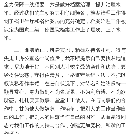
全力保障一线须要。六是做好档案治理，提升治理水
平。经过我们的主动努力和仔细预备，档案治理工作得
到了省卫生厅和省档案局的充分确定，档案治理工作被
认定为国家二级，使医院档案工作上了层次、上了水
平。
三、廉洁清正，脚踏实地，精确对待名和利、得与
失走上办公室这个岗位后，我不断提示自己要执着地追
求，尽力地干好，不同别人计较享受的条件和优势，要
经得住诱惑，守得住清贫，严格遵守党纪国法，不把以
权谋私看作本领，在任何状况下，对待名利始终保持一
颗寻常心。努力做到不为名所累、不为利所缚、不为欲
所惑。扎扎实实做事、堂堂正正做人。在与同事们的合
作中，甘为他人做嫁衣、作铺垫，把别人的工作当作自
己的工作，把别人的困难当作自己的困难，从而赢得同
志对我们工作的支持与合作，创建更加宽松、和谐的工
作环境。