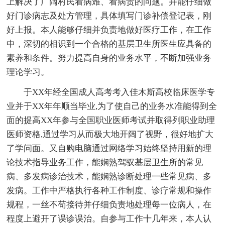
上解决了广阔村民看病难、看病贵的问题。并能仔细做
好门诊病志及处方管理，具体填写门诊补偿登记表，刚
好上报。本人能够仔细并负责地做好医疗工作，在工作
中，深切的相识到一个合格的基层卫生所医生应具备的
素养和条件。努力提高自身的业务水平，不断加强业务
理论学习。
于XX年经全国成人高考考入佳木斯高校临床医学专
业并于XX年年顺当毕业,为了使自己的业务水准能得到全
面的提高XX年参与全国职业医师考试并取得列职业助理
医师资格,通过学习从而极大地开阔了视野，很好地扩大
了学问面。又自购电脑通过网络学习始终坚持用新的理
论技术指导业务工作，能娴熟驾驭基层卫生所的常见
病、多发病诊治技术，能娴熟诊断处理一些常见病、多
发病。工作中严格执行各种工作制度、诊疗常规和操作
规程，一丝不苟接待并仔细负责地处理每一位病人，在
程度上避开了误诊误治。自参与工作十几年来，本人认