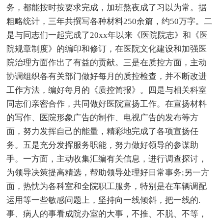
务，都能按时按要求完成，加班熬夜成了习以为常。据
粗略统计，三年共撰写各种材料250余篇，约50万字。二
是与同志们一起完成了20xx年以来《医院院志》和《医
院规章制度》的编印和修订，在医院文化建设和加强医
院治理方面作出了有益的贡献。三是在质控方面，主动
协调组织各有关部门做好每月的质控检查，并不断改进
工作方法，编好每月的《质控简报》。四是与相关科室
同志们亲密合作，共同做好医院宣扬工作。在宣扬材料
的写作、医院形象广告的制作、电视广告的发布等方
面，努力发挥自己的能量，精彩地完成了各项宣扬任
务。五是充分发挥服务职能，努力做好领导的参谋助
手。一方面，主动收集汇编有关信息，进行调查探讨，
为领导决策提高精选，帮助领导处理好日常事务;另一方
面，热忱为各科室和全院职工服务，特别是在车辆调配
运用等一些敏感问题上，坚持向一线倾斜，把一线的.
事、病人的事看成院办室的大事，不推、不脱、不等，