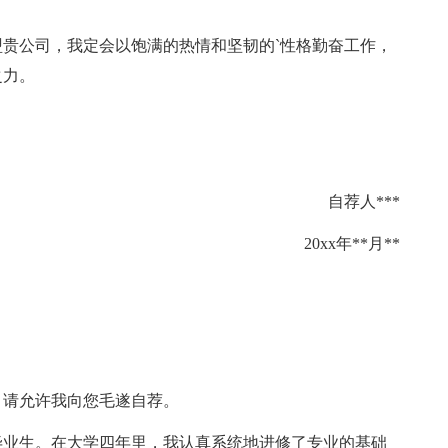
公司，我定会以饱满的热情和坚韧的`性格勤奋工作，
之力。
自荐人***
20xx年**月**
请允许我向您毛遂自荐。
毕业生。在大学四年里，我认真系统地进修了专业的基础