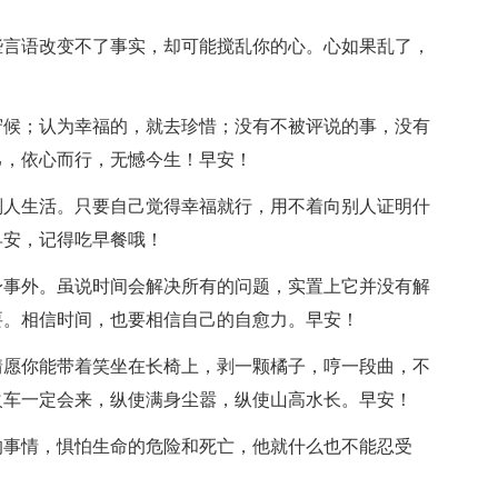
些言语改变不了事实，却可能搅乱你的心。心如果乱了，
守候；认为幸福的，就去珍惜；没有不被评说的事，没有
己，依心而行，无憾今生！早安！
别人生活。只要自己觉得幸福就行，用不着向别人证明什
早安，记得吃早餐哦！
身事外。虽说时间会解决所有的问题，实置上它并没有解
要。相信时间，也要相信自己的自愈力。早安！
情愿你能带着笑坐在长椅上，剥一颗橘子，哼一段曲，不
火车一定会来，纵使满身尘嚣，纵使山高水长。早安！
的事情，惧怕生命的危险和死亡，他就什么也不能忍受