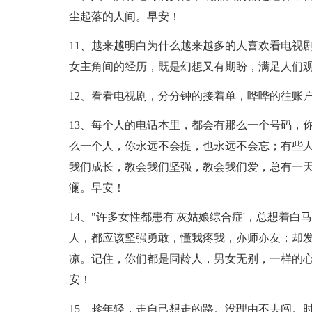
尘起落的人间。早安！
11、越来越明白为什么越来越多的人喜欢看电视
女主角间的经历，既是幻想又有期盼，满足人们
12、看看电视剧，分分钟的接着单，哗哗的往账
13、每个人的电话本里，都会有那么一个号码，
么一个人，你永远不会提，也永远不会忘；有些
我们成长，教会我们坚强，教会我们爱，总有一天
澜。早安！
14、"许多女性都患有'灰姑娘综合症'，总想着
人，都应该坚强勇敢，懂我疼我，亦师亦友；却
凉。记住，你们都是同龄人，男女无别，一样的心
安！
15、趁年轻，走自己想走的路。没理由不去闯。