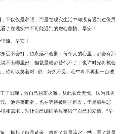
剧，不仅仅是养眼，而是在现实生活中却没有遇到过像男
观看了在现实中不可能遇到的虐心剧情。早安！
户里流。早安！
你永远不会打，也永远不会删；每个人的心里，都会有那
人说不出哪里好，但就是谁都替代不了；也许时光将教会
，你可以笑着对ta说：好久不见，心中却不再起一点波
白马王子出现，救自己脱离火海，从此衣食无忧。认为凡男
发现，他遇事脆弱，也在等待被呵护疼爱，于是顿生悲
境和需求，别让自己编织的故事毁了自己和爱情。"早
时间，抓起了就是黄金，虚度了就是流水；书，看了就是