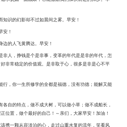
而知识的幻影却不过如晨间之雾。早安！
早安！
身边的人飞黄腾达。早安！
是非人，挣钱是个是非事，变革的年代是是非的年代，怎
常好非常稳定的价值观。是非取于心，很多是非是心不平
能行，你一生所修学的全都是福德，没有功德；能解又能
有各自的特点，做不成大树，可以做小草；做不成船长，
摆正位置，做个最好的自己！～亲们，大家早安！加油！
就该携一颗从容淡泊的心，走过山重水复的流年，笑看风