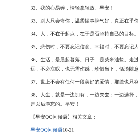
32、我的心易碎，请轻拿轻放。早安！
33、别人只会夸你，温柔懂事脾气好，真正在乎
34、人，不在于起点，在于是否坚持自己的目标
35、悲伤时，不要忘记信念。幸福时，不要忘记
36、生活，是晨起暮落。日子，是柴米油盐。走
远，不必哀叹，也无需伤感，珍惜当下，恬淡随
37、世上不会有任何一段美好的爱情，那些也只
38、人生，就是一边拥有，一边失去；一边选择
是以后淡忘的。早安！
【早安QQ问候语】相关文章：
早安QQ问候语
10-21