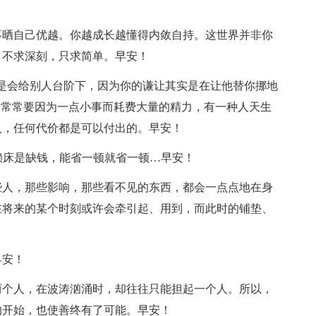
不晒自己优越。你越成长越懂得内敛自持。这世界并非你
。不求深刻，只求简单。早安！
总是会给别人台阶下，因为你的谦让其实是在让他替你挪地
们常常要因为一点小事而耗费大量的精力，有一种人天生
人，任何代价都是可以付出的。早安！
我赖床是缺钱，能省一顿就省一顿…早安！
些人，那些影响，那些看不见的东西，都会一点点地在身
在将来的某个时刻或许会牵引起、用到，而此时的铺垫、
早安！
两个人，在波涛汹涌时，却往往只能担起一个人。所以，
的开始，也使善终有了可能。早安！