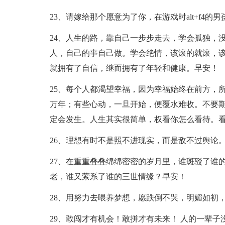
23、请嫁给那个愿意为了你，在游戏时alt+f4的
24、人生的路，靠自己一步步走去，学会孤独，
人，自己的事自己做。学会绝情，该滚的就滚，
就拥有了自信，继而拥有了年轻和健康。早安！
25、每个人都渴望幸福，因为幸福始终在前方，
万年；有些心动，一旦开始，便覆水难收。不要
定会发生。人生其实很简单，权看你怎么看待。
26、理想有时不是照不进现实，而是敌不过舆论
27、在重重叠叠绵绵密密的岁月里，谁斑驳了谁
老，谁又萦系了谁的三世情缘？早安！
28、用努力去喂养梦想，愿跌倒不哭，明媚如初
29、敢闯才有机会！敢拼才有未来！ 人的一辈子