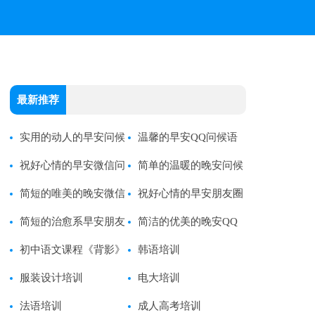
最新推荐
实用的动人的早安问候
温馨的早安QQ问候语
语短信50条
祝好心情的早安微信问
59条
简单的温暖的晚安问候
候语
简短的唯美的晚安微信
语
祝好心情的早安朋友圈
问候语79条
简短的治愈系早安朋友
问候语
简洁的优美的晚安QQ
圈问候语25条
初中语文课程《背影》
问候语49条
韩语培训
教学设计范文
服装设计培训
电大培训
法语培训
成人高考培训