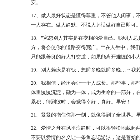
安。
17、做人最好状态是懂得尊重，不管他人闲事，
一人存在。做人静默、不说人坏话做好自己即可
18、"宽恕别人其实是在变相的爱自己。聪明人
方，将会使你的道路变得宽广。""在人生中，我
只能跟善良的好人打交道，如果能离开难缠的小
19、别人赖床是有钱，想睡多晚就睡多晚… ~ 
20、我相信，经历会让一个人成长。那些事，那
体里慢慢沉淀，融为一体，成为生命的一部分，
累积，待到彼时，会觉得幸好，真好。早安！
21、紧紧的抱住你那一刻，就像得到了全世界。
22、爱情之舟在风平浪静时，可以很轻松地载起
不要以爱情的名义让一条鱼忘记游泳，这是善始