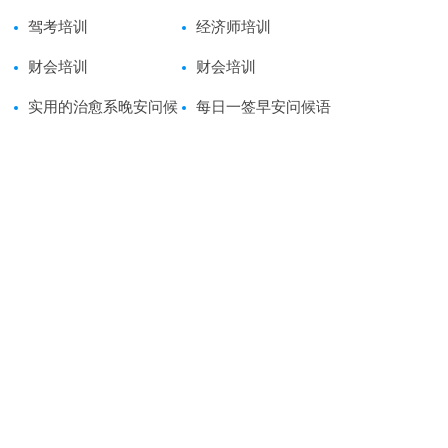
驾考培训
经济师培训
财会培训
财会培训
实用的治愈系晚安问候
每日一签早安问候语
语短信61条