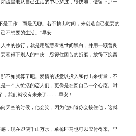
，如流星般从自己生活的中心穿过，很快地，便留下那一
担不是工作，而是无聊。若不抽出时间，来创造自己想要的
己不想要的生活。"早安！
。人生的修行，就是用智慧看透世间黑白，并用一颗善良
。要容得下别人的中伤，忍得住困苦的折磨，放得下挽留
，那不如就算了吧。爱情的诚意以投入和付出来衡量，不
总是一个人忙活的恋人们，更像是在圆自己一个心愿。时
了，我们就没有未来了……"早安！
扔向天空的时候，他会笑，因为他知道你会接住他，这就
善感，现在即便千山万水，单枪匹马也可以应付得来。早