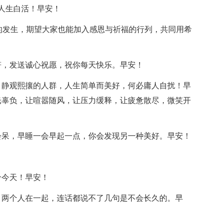
博人生白活！早安！
有好的发生，期望大家也能加入感恩与祈福的行列，共同用希
符，发送诚心祝愿，祝你每天快乐。早安！
，静观熙攘的人群，人生简单而美好，何必庸人自扰！早
光辜负，让喧嚣随风，让压力缓释，让疲惫散尽，微笑开
会呆，早睡一会早起一点，你会发现另一种美好。早安！
个今天！早安！
，两个人在一起，连话都说不了几句是不会长久的。早