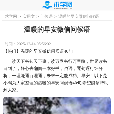
>
>
>
求学网
实用文
问候语
温暖的早安微信问候语
首页
工作计划
活动计划
学习计划
工
温暖的早安微信问候语
时间：2025-12-14 05:56:02
【热门】温暖的早安微信问候语40句
读天下书知天下事，读万卷书行万里路，世界读书
日到了，静心去翻阅一本好书，俗语，逐句逐行细分
析，一理能通百理通，未来一定能成功。早安！以下是
小编为大家整理的温暖的早安问候语40句,希望能够帮助
到大家。