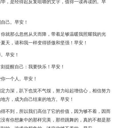
精华，是经得起反复咀嚼的文字，值得一读再读的。早
到自己。早安！
，你就那么忽然从天而降，带着足够温暖我照耀我的光
个夏天，请和我一样变得骄傲和坚强！早安！
搏。早安！
时刻提醒自己：我要快乐！早安！
爱你一个人。早安！
闯定力深，趴下也笑不气馁，努力站起增信心，相信努力
的地方，成为自己结束的地方。早安！
为得不到，所以我们高估了它的价值，因为够不着，因而
实没有你想象中的那样完美，那些跳舞的，真的不都是那