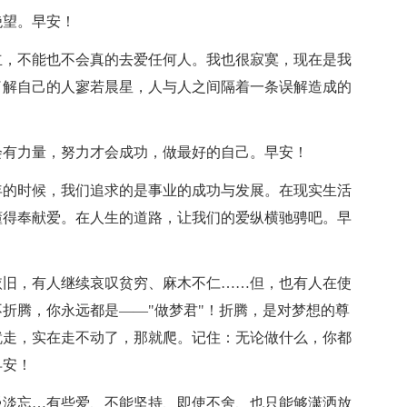
绝望。早安！
立，不能也不会真的去爱任何人。我也很寂寞，现在是我
了解自己的人寥若晨星，人与人之间隔着一条误解造成的
会有力量，努力才会成功，做最好的自己。早安！
年的时候，我们追求的是事业的成功与发展。在现实生活
懂得奉献爱。在人生的道路，让我们的爱纵横驰骋吧。早
依旧，有人继续哀叹贫穷、麻木不仁……但，也有人在使
折腾，你永远都是——"做梦君"！折腾，是对梦想的尊
就走，实在走不动了，那就爬。记住：无论做什么，你都
早安！
慢淡忘…有些爱、不能坚持、即使不舍、也只能够潇洒放