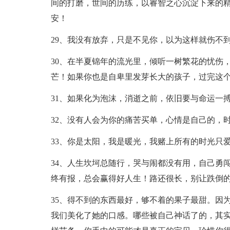
间的打磨，世间的历练，以睿智之心沉淀下来的
安！
29、我没有放弃，只是不见你，以为这样就伤不
30、在半夏锦年的流光里，倾听一树繁花的忧伤
芒！如果你也是自卑里发芽长大的孩子，过完这
31、如果化为泡沫，消逝之前，依旧要与命运一
32、没有人会为你的痛苦买单，心情是自己的，
33、你是太阳，我是暖光，我赌上所有的时光只
34、人生坎坷总随行，哭与闹都没有用，自己勇
终有报，总会赢得好人生！路还很长，别让跌倒
35、得不到的东西最好，够不着的果子最甜。因
我们美化了她的口感。哪些被自己神话了的，其