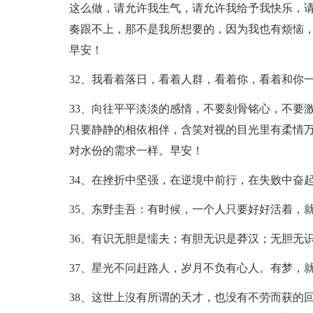
这么做，请允许我生气，请允许我给予我快乐，
奏跟不上，那不是我所想要的，因为我也有烦恼
早安！
32、我看着落日，看着人群，看着你，看着和你
33、向往平平淡淡的感情，不要刻骨铭心，不要
只要静静的相依相伴，含笑对视的目光里有柔情
对水份的需求一样。早安！
34、在挫折中坚强，在逆境中前行，在失败中奋
35、东野圭吾：有时候，一个人只要好好活着，
36、有识无胆是懦夫；有胆无识是莽汉；无胆无
37、星光不问赶路人，岁月不负有心人。有梦，
38、这世上沒有所谓的天才，也没有不劳而获的