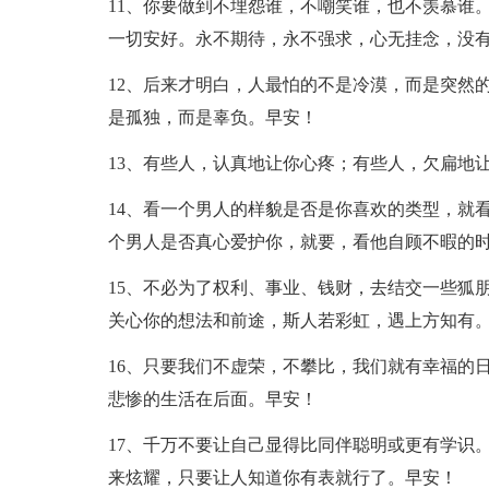
11、你要做到不埋怨谁，不嘲笑谁，也不羡慕谁
一切安好。永不期待，永不强求，心无挂念，没
12、后来才明白，人最怕的不是冷漠，而是突然
是孤独，而是辜负。早安！
13、有些人，认真地让你心疼；有些人，欠扁地
14、看一个男人的样貌是否是你喜欢的类型，就
个男人是否真心爱护你，就要，看他自顾不暇的
15、不必为了权利、事业、钱财，去结交一些狐
关心你的想法和前途，斯人若彩虹，遇上方知有
16、只要我们不虚荣，不攀比，我们就有幸福的
悲惨的生活在后面。早安！
17、千万不要让自己显得比同伴聪明或更有学识
来炫耀，只要让人知道你有表就行了。早安！