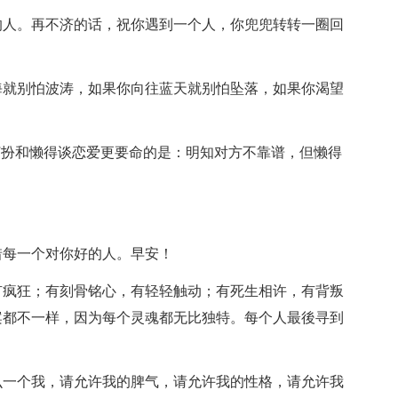
的人。再不济的话，祝你遇到一个人，你兜兜转转一圈回
！
海就别怕波涛，如果你向往蓝天就别怕坠落，如果你渴望
得打扮和懒得谈恋爱更要命的是：明知对方不靠谱，但懒得
惜每一个对你好的人。早安！
有疯狂；有刻骨铭心，有轻轻触动；有死生相许，有背叛
案都不一样，因为每个灵魂都无比独特。每个人最後寻到
么一个我，请允许我的脾气，请允许我的性格，请允许我