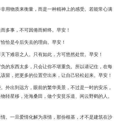
并非用物质来衡量，而是一种精神上的感受。若能常心满
快而多事，不可因倦而鲜终。早安！
有恰恰是今后失去的理由。早安！
容天下难容之人。只有如此，方可悠然处世。早安！
背负的东西太多，只会让你不堪重负。所以请记住，在每
么该留，把更多的位置空出来，让自己轻松起来。早安！
些。外出到远方，眼前的繁华美景，不过是一时的安乐，
任物转星移，沧海桑田，做个安贫乐道、闲云野鹤的人。
亲情。一旦爱情化解为亲情，那份根基，才不是建筑在沙