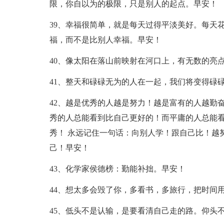
限，你自以为的极限，只是别人的起点。早安！
39、幸福很简单，就是每天过得平淡美好。每天
福，而不是比别人幸福。早安！
40、像太阳在落山前映射在河口上，有无数的亮
41、整天和碌碌无为的人在一起，我们将变得碌
42、越是优秀的人越是努力！越是富有的人越勤
秀的人总能看到比自己更好的！而平庸的人总能
秀！ 永远记住一句话：向别人学！跟自己比！越
己！早安！
43、化学家侯德榜：勤能补拙。早安！
44、想太多会毁了你，多看书，多旅行，把时间
45、低头不是认输，是要看清自己走的路。仰头