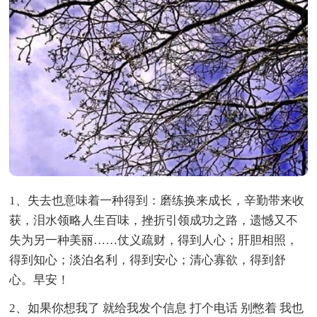
1、失去也意味着一种得到：磨练换来成长，辛勤带来收
获，泪水领略人生百味，挫折引领成功之路，遗憾又不
失为另一种美丽……仗义疏财，得到人心；肝胆相照，
得到知心；淡泊名利，得到安心；清心寡欲，得到舒
心。早安！
2、如果你想我了 就给我发个信息 打个电话 别憋着 我也