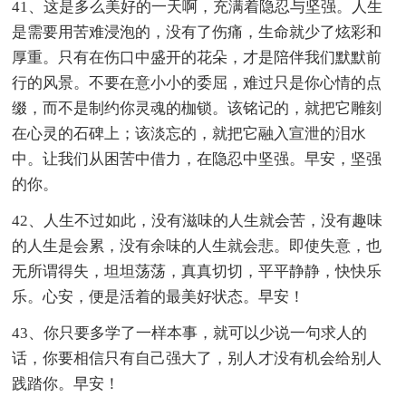
41、这是多么美好的一天啊，充满着隐忍与坚强。人生
是需要用苦难浸泡的，没有了伤痛，生命就少了炫彩和
厚重。只有在伤口中盛开的花朵，才是陪伴我们默默前
行的风景。不要在意小小的委屈，难过只是你心情的点
缀，而不是制约你灵魂的枷锁。该铭记的，就把它雕刻
在心灵的石碑上；该淡忘的，就把它融入宣泄的泪水
中。让我们从困苦中借力，在隐忍中坚强。早安，坚强
的你。
42、人生不过如此，没有滋味的人生就会苦，没有趣味
的人生是会累，没有余味的人生就会悲。即使失意，也
无所谓得失，坦坦荡荡，真真切切，平平静静，快快乐
乐。心安，便是活着的最美好状态。早安！
43、你只要多学了一样本事，就可以少说一句求人的
话，你要相信只有自己强大了，别人才没有机会给别人
践踏你。早安！