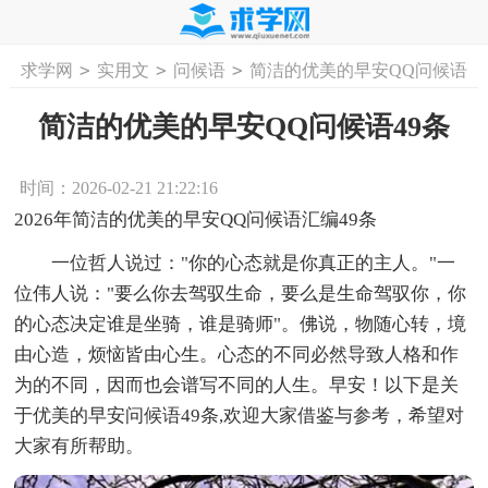
>
>
>
求学网
实用文
问候语
简洁的优美的早安QQ问候语
首页
工作计划
活动计划
学习计划
工
49条
简洁的优美的早安QQ问候语49条
时间：2026-02-21 21:22:16
2026年简洁的优美的早安QQ问候语汇编49条
一位哲人说过："你的心态就是你真正的主人。"一
位伟人说："要么你去驾驭生命，要么是生命驾驭你，你
的心态决定谁是坐骑，谁是骑师"。佛说，物随心转，境
由心造，烦恼皆由心生。心态的不同必然导致人格和作
为的不同，因而也会谱写不同的人生。早安！以下是关
于优美的早安问候语49条,欢迎大家借鉴与参考，希望对
大家有所帮助。