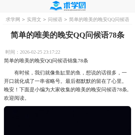
>
>
>
求学网
实用文
问候语
简单的唯美的晚安QQ问候语
首页
工作计划
活动计划
学习计划
工
78条
简单的唯美的晚安QQ问候语78条
时间：2026-02-25 23:17:22
简单的唯美的晚安QQ问候语锦集78条
有时候，我们就像鱼缸里的鱼，想说的话很多，一
开口就化成了一串省略号。最后都默默的留在了心里。
晚安！下面是小编为大家收集的唯美的晚安问候语78条,
欢迎阅读。