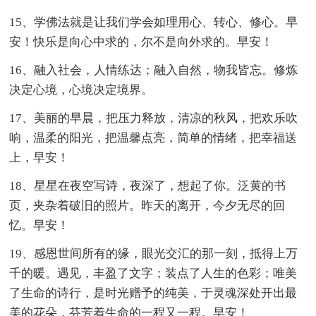
15、学佛法就是让我们学会如理用心、转心、修心。早
安！快乐是向心中求的，尔不是向外求的。早安！
16、融入社会，人情练达；融入自然，物我皆忘。修炼
决定心境，心境决定境界。
17、美丽的早晨，把压力释放，清凉的秋风，把欢乐吹
响，温柔的阳光，把温馨点亮，简单的情绪，把幸福送
上，早安！
18、星星在夜空写诗，夜深了，想起了你。泛黄的书
页，夹杂着破旧的照片。昨天的离开，今夕无尽的回
忆。早安！
19、感恩世间所有的缘，眼光交汇的那一刻，抵得上万
千的暖。遇见，丰盈了文字；装点了人生的色彩；唯美
了生命的诗行，是时光赠予的纯美，于灵魂深处开出最
美的花朵，芬芳着生命的一程又一程。早安！