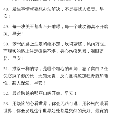
48、发生事情就要想办法解决，不是要找人负责。早
安！
49、每一块美玉都离不开雕琢，每一个成功都离不开磨
练。早安！
50、梦想的路上注定崎岖不定，坎坷萦绕，风雨万阻。
而现实的路上注定疲倦不堪，身心伤痕累累，泪眼婆
娑。早安！
51、撒泼一样的绿，是哪个粗心的画师，忘了留白？任
凭它疯了似的长，无知无畏，反而显得愈加狂野愈加随
性，惹人深爱。早安！
52、最难跨越的那座山叫开始。早安！
53、用烦恼的心看世界，你会无路可逃；用轻松的眼看
世界，你会发现这个世界处处都是突然的美好。最宽的