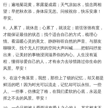
行；遍地菊花黄，寒露凝成霜；天气凉如水，惦念两相
望；早把秋衣添，身体应无恙。问候祝你，快乐安康！
早安。
8、人累了，就休息；心累了，就淡定；箭弦张弛有度，
才能保证最佳的状态；找个适合自己的方式，梳理心
情。看温暖心灵的美文、静静聆听自然的声音、与朋友
聊聊天、找个无人打扰的空间大声叫喊……把郁闷抒发
出来，让美好的事物浸润滋养你的内心。人生没有返
程，懂得珍爱自己的人，才有余力去珍惜路过你生命的
风景。早安！
9、在这个角落里，我想，那些上了锁的记忆，却又都是
鲜活的吧！因为时光可以流走，记忆却可以永恒。一些
人、一些事，仿佛定了格，在我们柔软的心底，永远是
挥之不去的风景。早安！
10、一个只想被人爱而没有爱人之心的人，其实根本不