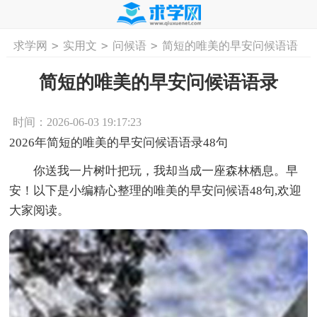
>
>
>
求学网
实用文
问候语
简短的唯美的早安问候语语
首页
工作计划
活动计划
学习计划
工
录
简短的唯美的早安问候语语录
时间：2026-06-03 19:17:23
2026年简短的唯美的早安问候语语录48句
你送我一片树叶把玩，我却当成一座森林栖息。早
安！以下是小编精心整理的唯美的早安问候语48句,欢迎
大家阅读。