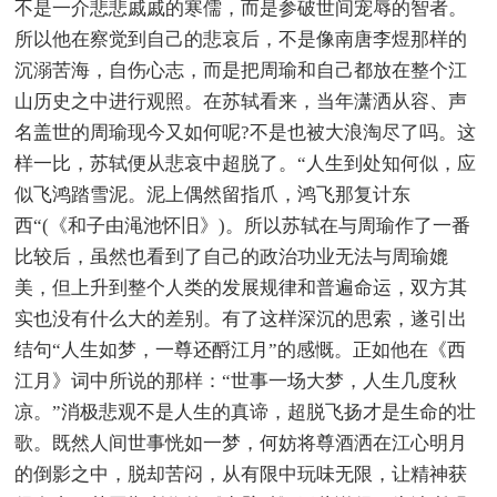
不是一介悲悲戚戚的寒儒，而是参破世间宠辱的智者。
所以他在察觉到自己的悲哀后，不是像南唐李煜那样的
沉溺苦海，自伤心志，而是把周瑜和自己都放在整个江
山历史之中进行观照。在苏轼看来，当年潇洒从容、声
名盖世的周瑜现今又如何呢?不是也被大浪淘尽了吗。这
样一比，苏轼便从悲哀中超脱了。“人生到处知何似，应
似飞鸿踏雪泥。泥上偶然留指爪，鸿飞那复计东
西“(《和子由渑池怀旧》)。所以苏轼在与周瑜作了一番
比较后，虽然也看到了自己的政治功业无法与周瑜媲
美，但上升到整个人类的发展规律和普遍命运，双方其
实也没有什么大的差别。有了这样深沉的思索，遂引出
结句“人生如梦，一尊还酹江月”的感慨。正如他在《西
江月》词中所说的那样：“世事一场大梦，人生几度秋
凉。”消极悲观不是人生的真谛，超脱飞扬才是生命的壮
歌。既然人间世事恍如一梦，何妨将尊酒洒在江心明月
的倒影之中，脱却苦闷，从有限中玩味无限，让精神获