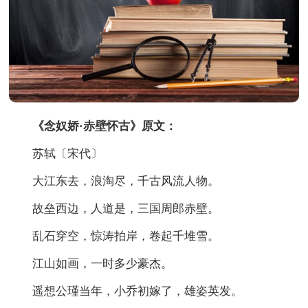
《念奴娇·赤壁怀古》原文：
苏轼〔宋代〕
大江东去，浪淘尽，千古风流人物。
故垒西边，人道是，三国周郎赤壁。
乱石穿空，惊涛拍岸，卷起千堆雪。
江山如画，一时多少豪杰。
遥想公瑾当年，小乔初嫁了，雄姿英发。