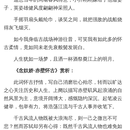
子，英姿雄健风度翩翩神采照人。
手摇羽扇头戴纶巾，谈笑之间，就把强敌的战船烧
得灰飞烟灭。
如今我身临古战场神游往昔，可笑我有如此多的怀
古柔情，竟如同未老先衰般鬓发斑白。
人生犹如一场梦，且洒一杯酒祭奠江上的明月。
《念奴娇·赤壁怀古》赏析：
此词怀古抒情，写自己消磨壮心殆尽，转而以旷达
之心关注历史和人生。上阕以描写赤壁矶风起浪涌的自
然风景为主，意境开阔博大，感慨隐约深沉。起笔凌云
健举，包举有力。将浩荡江流与千古人事并收笔下。
千古风流人物既被大浪淘尽，则一己之微岂不可
悲？然而苏轼却另有心得：既然千古风流人物也难免如