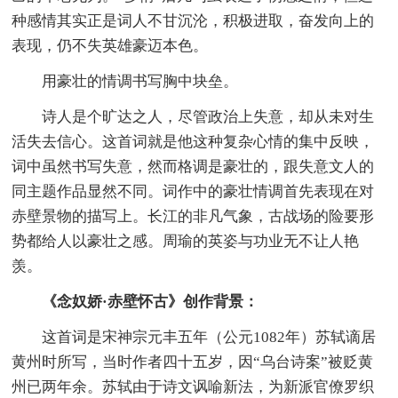
种感情其实正是词人不甘沉沦，积极进取，奋发向上的
表现，仍不失英雄豪迈本色。
用豪壮的情调书写胸中块垒。
诗人是个旷达之人，尽管政治上失意，却从未对生
活失去信心。这首词就是他这种复杂心情的集中反映，
词中虽然书写失意，然而格调是豪壮的，跟失意文人的
同主题作品显然不同。词作中的豪壮情调首先表现在对
赤壁景物的描写上。长江的非凡气象，古战场的险要形
势都给人以豪壮之感。周瑜的英姿与功业无不让人艳
羡。
《念奴娇·赤壁怀古》创作背景：
这首词是宋神宗元丰五年（公元1082年）苏轼谪居
黄州时所写，当时作者四十五岁，因“乌台诗案”被贬黄
州已两年余。苏轼由于诗文讽喻新法，为新派官僚罗织