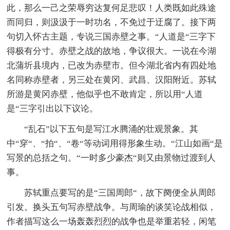
此，那么一己之荣辱穷达复何足悲叹！人类既如此殊途
而同归，则汲汲于一时功名，不免过于迂腐了。接下两
句切入怀古主题，专说三国赤壁之事。“人道是“三字下
得极有分寸。赤壁之战的故地，争议很大。一说在今湖
北蒲圻县境内，已改为赤壁市。但今湖北省内有四处地
名同称赤壁者，另三处在黄冈、武昌、汉阳附近。苏轼
所游是黄冈赤壁，他似乎也不敢肯定，所以用“人道
是“三字引出以下议论。
“乱石”以下五句是写江水腾涌的壮观景象。其
中“穿“、“拍“、“卷“等动词用得形象生动。“江山如画“是
写景的总括之句。“一时多少豪杰“则又由景物过渡到人
事。
苏轼重点要写的是“三国周郎“，故下阕便全从周郎
引发。换头五句写赤壁战争。与周瑜的谈笑论战相似，
作者描写这么一场轰轰烈烈的战争也是举重若轻，闲笔