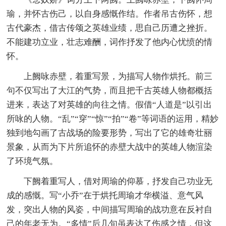
瑜，并怀古伤己，以自身感慨作结。作者吊古伤怀，想
古代豪杰，借古传颂之英雄业绩，思自己历遭之挫折。
不能建功立业，壮志难酬，词作抒发了他内心忧愤的情
怀。
上阙咏赤壁，着重写景，为描写人物作烘托。前三
句不仅写出了大江的气势，而且把千古英雄人物都概括
进来，表达了对英雄的向往之情。假借“人道是”以引出
所咏的人物。“乱”“穿”“惊”“拍”“卷”等词语的运用，精妙
独到地勾画了古战场的险要形势，写出了它的雄奇壮丽
景象，从而为下片所追怀的赤壁大战中的英雄人物渲染
了环境气氛。
下阙着重写人，借对周瑜的仰慕，抒发自己功业无
成的感慨。写“小乔”在于烘托周瑜才华横溢、意气风
发，突出人物的风姿，中间描写周瑜的战功意在反衬自
己的年老无为。“多情”后几句虽表达了伤感之情，但这