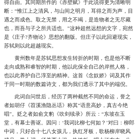
得自由。其同期所作的《赤壁赋》于此说得更为清晰明
断：“惟江上之清风，与山间之明月，耳得之而为声，目
遇之而成色。取之无禁，用之不竭，是造物者之无尽藏
也，而吾与子之所共适也。”这种超然远想的文字，宛然
是《庄子?齐物论》思想的翻版。但庄子以此回避现实，
苏轼则以此超越现实。
黄州数年是苏轼思想发生转折的时期，也是他不断
走向成熟和睿智的时期，他以此保全自己的岸然人格，
也以此养护自己淳至的精神。这首《念奴娇》词及其作
于同一时期的数篇诗文，都为我们透示了其中的端倪。
此词自问世后，经历了两种截然不同的命运，誉之
者如胡仔《苕溪渔隐丛话》称其“语意高妙，真古今绝
唱”。贬之者如俞文豹《吹剑续录》所云：“东坡在玉
堂，有幕士善讴。因问：‘我词比柳七何如？’对曰：柳郎
中词，只好合十七八女孩儿，执红牙板，歌杨柳岸晓风