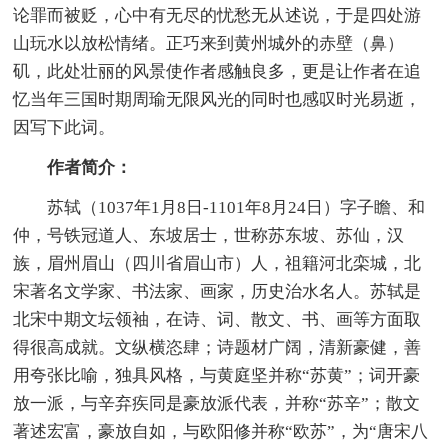
论罪而被贬，心中有无尽的忧愁无从述说，于是四处游
山玩水以放松情绪。正巧来到黄州城外的赤壁（鼻）
矶，此处壮丽的风景使作者感触良多，更是让作者在追
忆当年三国时期周瑜无限风光的同时也感叹时光易逝，
因写下此词。
作者简介：
苏轼（1037年1月8日-1101年8月24日）字子瞻、和
仲，号铁冠道人、东坡居士，世称苏东坡、苏仙，汉
族，眉州眉山（四川省眉山市）人，祖籍河北栾城，北
宋著名文学家、书法家、画家，历史治水名人。苏轼是
北宋中期文坛领袖，在诗、词、散文、书、画等方面取
得很高成就。文纵横恣肆；诗题材广阔，清新豪健，善
用夸张比喻，独具风格，与黄庭坚并称“苏黄”；词开豪
放一派，与辛弃疾同是豪放派代表，并称“苏辛”；散文
著述宏富，豪放自如，与欧阳修并称“欧苏”，为“唐宋八