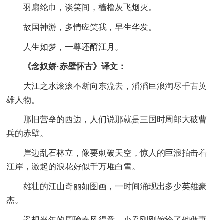
羽扇纶巾，谈笑间，樯橹灰飞烟灭。
故国神游，多情应笑我，早生华发。
人生如梦，一尊还酹江月。
《念奴娇·赤壁怀古》译文：
大江之水滚滚不断向东流去，滔滔巨浪淘尽千古英
雄人物。
那旧营垒的西边，人们说那就是三国时周郎大破曹
兵的赤壁。
岸边乱石林立，像要刺破天空，惊人的巨浪拍击着
江岸，激起的浪花好似千万堆白雪。
雄壮的江山奇丽如图画，一时间涌现出多少英雄豪
杰。
遥想当年的周瑜春风得意，小乔刚刚嫁给了他做妻