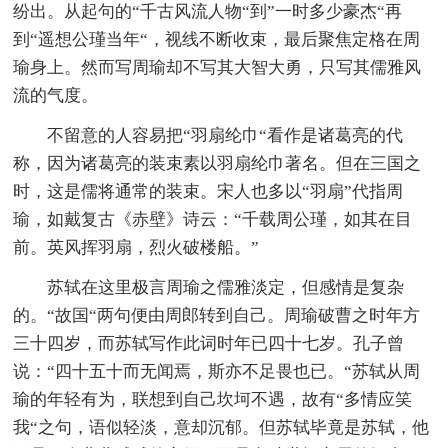
纷出。从起句的“千古风流人物“到”一时多少豪杰“再
到“遥想公瑾当年“，视线不断收束，最后聚焦定格在周
瑜身上。然而写周瑜却不写其大智大勇，只写其儒雅风
流的气度。
不留意的人容易把“羽扇纶巾“看作是诸葛亮的代
称，因为诸葛亮的装束素以羽扇纶巾著名。但在三国之
时，这是儒将通常的装束。宋人也多以“羽扇”代指周
瑜，如戴复古《赤壁》诗云：“千载周公瑾，如其在目
前。英风挥羽扇，烈火破楼船。”
苏轼在这里极言周瑜之儒雅淡定，但感情是复杂
的。“故国“两句便由周郎转到自己。周瑜破曹之时年方
三十四岁，而苏轼写作此词时年已四十七岁。孔子曾
说：“四十五十而无闻焉，斯亦不足畏也已。“苏轼从周
瑜的年轻有为，联想到自己坎坷不遇，故有“多情应笑
我“之句，语似轻淡，意却沉郁。但苏轼毕竟是苏轼，他