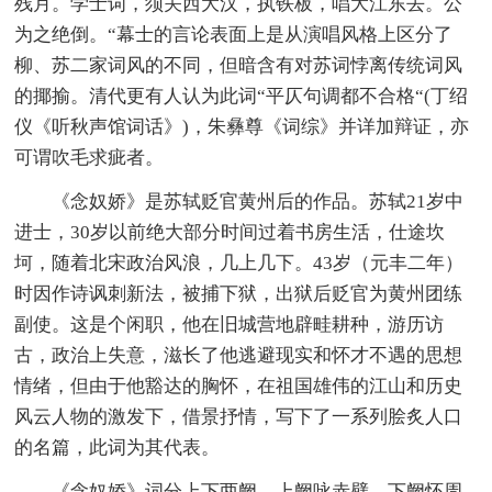
残月。学士词，须关西大汉，执铁板，唱大江东去。公
为之绝倒。“幕士的言论表面上是从演唱风格上区分了
柳、苏二家词风的不同，但暗含有对苏词悖离传统词风
的揶揄。清代更有人认为此词“平仄句调都不合格“(丁绍
仪《听秋声馆词话》)，朱彝尊《词综》并详加辩证，亦
可谓吹毛求疵者。
《念奴娇》是苏轼贬官黄州后的作品。苏轼21岁中
进士，30岁以前绝大部分时间过着书房生活，仕途坎
坷，随着北宋政治风浪，几上几下。43岁（元丰二年）
时因作诗讽刺新法，被捕下狱，出狱后贬官为黄州团练
副使。这是个闲职，他在旧城营地辟畦耕种，游历访
古，政治上失意，滋长了他逃避现实和怀才不遇的思想
情绪，但由于他豁达的胸怀，在祖国雄伟的江山和历史
风云人物的激发下，借景抒情，写下了一系列脍炙人口
的名篇，此词为其代表。
《念奴娇》词分上下两阙。上阙咏赤壁，下阙怀周