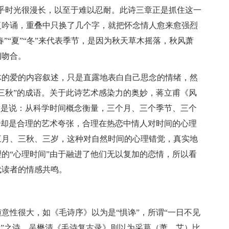
乎时光很漫长，以至于难以忍耐。此诗三章正是抓住这一
复吟诵，重叠中只换了几个字，就把怀念情人愈来愈强烈
”“夏”“冬”来代表季节，是因为秋天草木摇落，秋风萧
相吻合。
的爱的内容叙述，只是直露地表白自己思念的情绪，然
三秋”的成语。关于此诗艺术感染力的奥妙，蒋立甫《风
意是说：从科学时间概念衡量，三个月、三个季节、三个
看却是合理的艺术夸张，合理在热恋中情人对时间的心理
三月、三秋、三岁，这种对自然时间的心理错觉，真实地
的“心理时间”由于融进了他们无以复加的恋情，所以看
代读者的情感共鸣。
性很大，如《毛诗序》以为是“惧谗”，所谓“一日不见
奔”之诗，吴懋清《毛诗复古录》则以为采葛（萧、艾）比