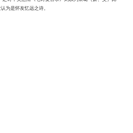
致认为是怀友忆远之诗。