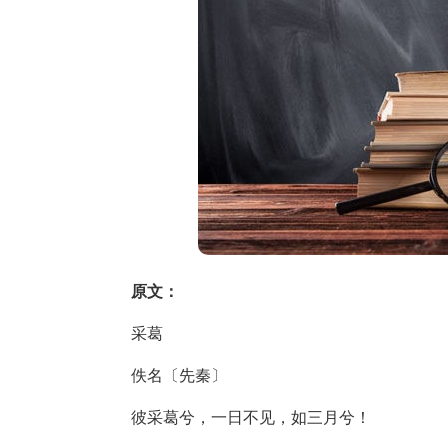
原文：
采葛
佚名〔先秦〕
彼采葛兮，一日不见，如三月兮！