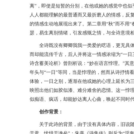
离”，即使是短暂的分别，在他或她的感觉中也似
人人都能理解的最普通而又最折磨人的情感，反
的情感生动地展现出来了。第二章用“秋”而不用“春
瑟，易生离别情绪，引发感慨之情，与全诗意境
全诗既没有卿卿我我一类爱的呓语，更无具体
而却能流传千古，后人并将这一情感浓缩为“一日
诗含蓄美论析》曾剖析说：“妙在语言悖理。”其
年头与“一日”等同，当是悖理的，然而从诗抒情
体验，一日之别，逐渐在他或她的心理上延长为
映照出他们如胶似漆、难分难舍的恋情。这一悖理
似痴语、疯话，却能妙达离人心曲，唤起不同时
创作背景：
关于此诗的背景，由于没有具体内容，旧说随意
于君，忧惧于谗矣”；朱熹《诗集传》则斥为“淫