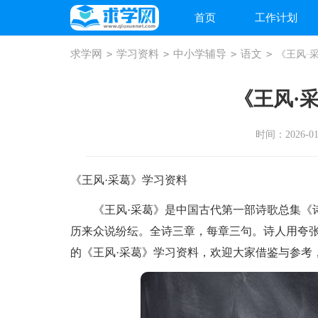
首页
工作计划
求学网
>
学习资料
>
中小学辅导
>
语文
>
《王风·
《王风·
时间：2026-01-
《王风·采葛》学习资料
《王风·采葛》是中国古代第一部诗歌总集《诗
历来众说纷纭。全诗三章，每章三句。诗人用夸
的《王风·采葛》学习资料，欢迎大家借鉴与参考