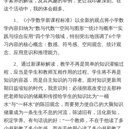
学素养的解读，及其风趣的举例，更让我印象深刻。在
这个活动中，我的体会颇多。
1、《小学数学新课程标准》以全新的观点将小学数
学内容归纳为“数与代数”“空间与图形”“统计与概率”“实
践与综合应用”四个学习领域，特别突出地强调了6个学
习内容的核心概念：数感、符号感、空间观念、统计观
念、应用意识和推理能力。
2、通过新课标解读，教学不再是简单的知识灌输过
程，应当是学生和教师互相作用的过程。学生将不再是
知识的容器，而是自主知识的习得者。面对知识更新周
期日益缩短的时代，我意识到：必须彻底改变过去那种
把老师知识的储藏和传授给学生的知识比为“一桶
水”与“一杯水”的陈旧观念，而要努力使自己的大脑知识
储量成为一条生生不息的河流，筛滤旧有，活化新知，
积淀学养。有句话说的好：“一个教师，不在于他读了多
少书和教了多少年书，而在于他用心读了多少书和教了