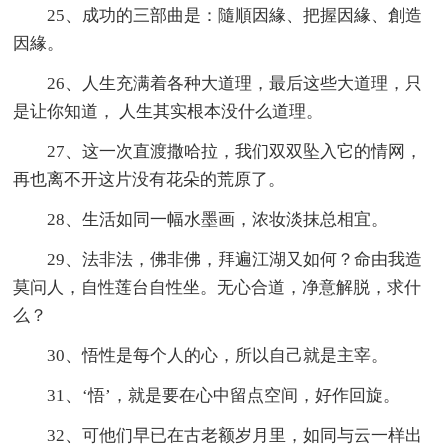
25、成功的三部曲是：隨順因緣、把握因緣、創造
因緣。
26、人生充满着各种大道理，最后这些大道理，只
是让你知道， 人生其实根本没什么道理。
27、这一次直渡撒哈拉，我们双双坠入它的情网，
再也离不开这片没有花朵的荒原了。
28、生活如同一幅水墨画，浓妆淡抹总相宜。
29、法非法，佛非佛，拜遍江湖又如何？命由我造
莫问人，自性莲台自性坐。无心合道，净意解脱，求什
么？
30、悟性是每个人的心，所以自己就是主宰。
31、‘悟’，就是要在心中留点空间，好作回旋。
32、可他们早已在古老额岁月里，如同与云一样出