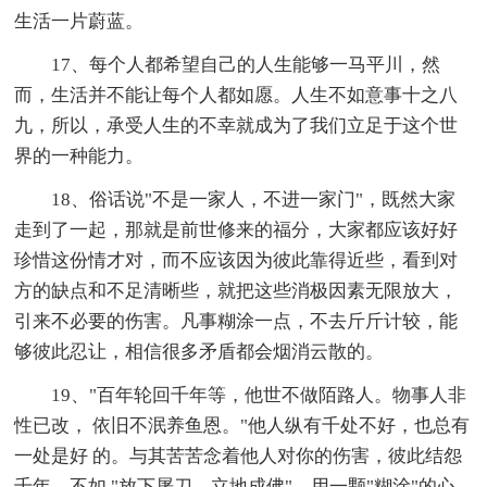
生活一片蔚蓝。
17、每个人都希望自己的人生能够一马平川，然
而，生活并不能让每个人都如愿。人生不如意事十之八
九，所以，承受人生的不幸就成为了我们立足于这个世
界的一种能力。
18、俗话说"不是一家人，不进一家门"，既然大家
走到了一起，那就是前世修来的福分，大家都应该好好
珍惜这份情才对，而不应该因为彼此靠得近些，看到对
方的缺点和不足清晰些，就把这些消极因素无限放大，
引来不必要的伤害。凡事糊涂一点，不去斤斤计较，能
够彼此忍让，相信很多矛盾都会烟消云散的。
19、"百年轮回千年等，他世不做陌路人。物事人非
性已改， 依旧不泯养鱼恩。"他人纵有千处不好，也总有
一处是好 的。与其苦苦念着他人对你的伤害，彼此结怨
千年，不如 "放下屠刀，立地成佛"，用一颗"糊涂"的心