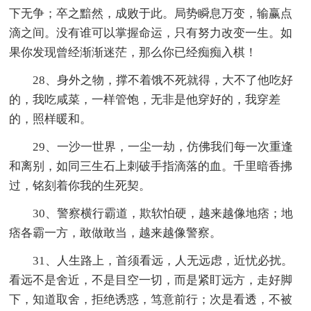
下无争；卒之黯然，成败于此。局势瞬息万变，输赢点
滴之间。没有谁可以掌握命运，只有努力改变一生。如
果你发现曾经渐渐迷茫，那么你已经痴痴入棋！
28、身外之物，撑不着饿不死就得，大不了他吃好
的，我吃咸菜，一样管饱，无非是他穿好的，我穿差
的，照样暖和。
29、一沙一世界，一尘一劫，仿佛我们每一次重逢
和离别，如同三生石上刺破手指滴落的血。千里暗香拂
过，铭刻着你我的生死契。
30、警察横行霸道，欺软怕硬，越来越像地痞；地
痞各霸一方，敢做敢当，越来越像警察。
31、人生路上，首须看远，人无远虑，近忧必扰。
看远不是舍近，不是目空一切，而是紧盯远方，走好脚
下，知道取舍，拒绝诱惑，笃意前行；次是看透，不被