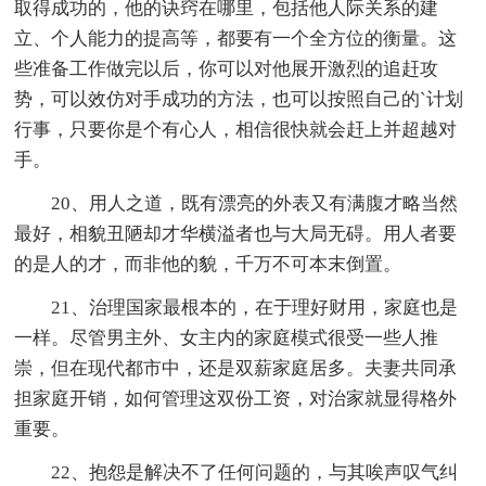
取得成功的，他的诀窍在哪里，包括他人际关系的建
立、个人能力的提高等，都要有一个全方位的衡量。这
些准备工作做完以后，你可以对他展开激烈的追赶攻
势，可以效仿对手成功的方法，也可以按照自己的`计划
行事，只要你是个有心人，相信很快就会赶上并超越对
手。
20、用人之道，既有漂亮的外表又有满腹才略当然
最好，相貌丑陋却才华横溢者也与大局无碍。用人者要
的是人的才，而非他的貌，千万不可本末倒置。
21、治理国家最根本的，在于理好财用，家庭也是
一样。尽管男主外、女主内的家庭模式很受一些人推
崇，但在现代都市中，还是双薪家庭居多。夫妻共同承
担家庭开销，如何管理这双份工资，对治家就显得格外
重要。
22、抱怨是解决不了任何问题的，与其唉声叹气纠