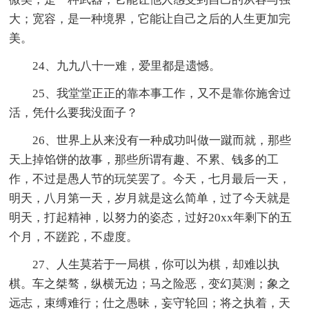
大；宽容，是一种境界，它能让自己之后的人生更加完
美。
24、九九八十一难，爱里都是遗憾。
25、我堂堂正正的靠本事工作，又不是靠你施舍过
活，凭什么要我没面子？
26、世界上从来没有一种成功叫做一蹴而就，那些
天上掉馅饼的故事，那些所谓有趣、不累、钱多的工
作，不过是愚人节的玩笑罢了。今天，七月最后一天，
明天，八月第一天，岁月就是这么简单，过了今天就是
明天，打起精神，以努力的姿态，过好20xx年剩下的五
个月，不蹉跎，不虚度。
27、人生莫若于一局棋，你可以为棋，却难以执
棋。车之桀骜，纵横无边；马之险恶，变幻莫测；象之
远志，束缚难行；仕之愚昧，妄守轮回；将之执着，天