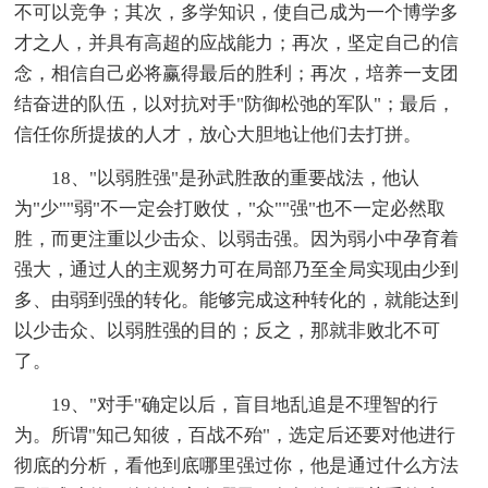
不可以竞争；其次，多学知识，使自己成为一个博学多
才之人，并具有高超的应战能力；再次，坚定自己的信
念，相信自己必将赢得最后的胜利；再次，培养一支团
结奋进的队伍，以对抗对手"防御松弛的军队"；最后，
信任你所提拔的人才，放心大胆地让他们去打拼。
18、"以弱胜强"是孙武胜敌的重要战法，他认
为"少""弱"不一定会打败仗，"众""强"也不一定必然取
胜，而更注重以少击众、以弱击强。因为弱小中孕育着
强大，通过人的主观努力可在局部乃至全局实现由少到
多、由弱到强的转化。能够完成这种转化的，就能达到
以少击众、以弱胜强的目的；反之，那就非败北不可
了。
19、"对手"确定以后，盲目地乱追是不理智的行
为。所谓"知己知彼，百战不殆"，选定后还要对他进行
彻底的分析，看他到底哪里强过你，他是通过什么方法