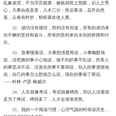
乱象迷惑，不为浮言困袭，修炼洞世之慧眼，识人之秀
心，凡事由表及里，入木三分；然后看淡，花开自然
落，云卷有时舒，郁郁寡欢使人累。
32、成功没有捷径，胜利没有坦途，所有的成功来
自不懈的坚持和奋斗，所有的胜利来自永恒的拼搏和付
出。
33、急事慢慢说，大事想清楚再说，小事幽默地
说，没把握的事小心地说，做不到的事不乱说，伤害人
的事坚决不说，没发生的事不要胡说，别人的事谨慎地
说，自己的事怎么想就怎么说，现在的事做了再说。
——科林·卢瑟·鲍威尔
34、人生就像考试，考试就像烤肉，所以人活着就
是为了烤试，烤得多了，人才会渐渐变熟。
35、我的一个阅读习惯：心浮气躁的时候读历史，