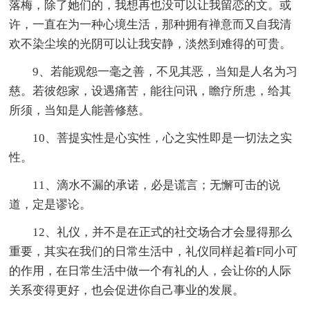
落梅，除了她们的，我想再也没可以让我留恋的文。或
许，一直在为一种心境生活，那种拥有禅意而又自我清
欢不染尘埃的光阴可以让我安静，淡然到难得的可贵。
9、若能观怨一毫之善，不见其恶，当知是人名为习
慈。若彼怨家，设遇痛苦，能往问讯，瞻疗所患，给其
所须，当知是人能善修慈。
10、菩提实性是心实性，心之实性即是一切法之实
性。
11、滴水不漏的承诺，必是谎言；无懈可击的说
道，定是谬论。
12、礼仪，并不是在正式的社交场合才会显得那么
重要，其实在我们的日常生活中，礼仪同样起着F同小可
的作用，在日常生活中做一个有礼的人，会让你的人际
关系变得更好，也会促进你自己事业的发展。