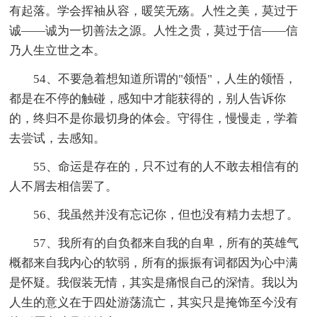
有起落。学会挥袖从容，暖笑无殇。人性之美，莫过于
诚——诚为一切善法之源。人性之贵，莫过于信——信
乃人生立世之本。
54、不要急着想知道所谓的"领悟"，人生的领悟，
都是在不停的触碰，感知中才能获得的，别人告诉你
的，终归不是你最切身的体会。守得住，慢慢走，学着
去尝试，去感知。
55、命运是存在的，只不过有的人不敢去相信有的
人不屑去相信罢了。
56、我虽然并没有忘记你，但也没有精力去想了。
57、我所有的自负都来自我的自卑，所有的英雄气
概都来自我内心的软弱，所有的振振有词都因为心中满
是怀疑。我假装无情，其实是痛恨自己的深情。我以为
人生的意义在于四处游荡流亡，其实只是掩饰至今没有