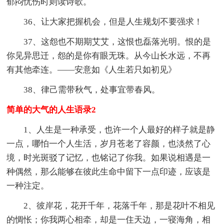
郁闷忧伤时则读诗歌。
36、让大家把握机会，但是人生规划不要强求！
37、这怨也不期期艾艾，这恨也磊落光明。恨的是
你见异思迁，怨的是你有眼无珠。从今山长水远，不再
有其他牵连。——安意如《人生若只如初见》
38、律己需带秋气，处事宜带春风。
简单的大气的人生语录2
1、人生是一种承受，也许一个人最好的样子就是静
一点，哪怕一个人生活，岁月苍老了容颜，也淡然了心
境，时光斑驳了记忆，也铭记了你我。如果说相遇是一
种偶然，那么能够在彼此生命中留下一点印迹，应该是
一种注定。
2、彼岸花，花开千年，花落千年，那是花叶不相见
的惆怅；你我两心相牵，却是一住天边，一寝海角，相