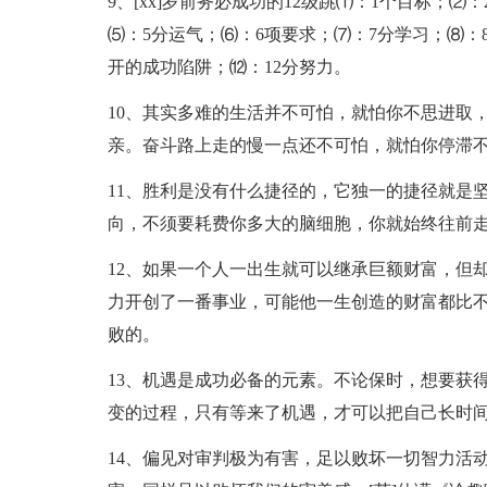
9、[xx]岁前务必成功的12级跳⑴：1个目标；
⑸：5分运气；⑹：6项要求；⑺：7分学习；⑻：
开的成功陷阱；⑿：12分努力。
10、其实多难的生活并不可怕，就怕你不思进取
亲。奋斗路上走的慢一点还不可怕，就怕你停滞
11、胜利是没有什么捷径的，它独一的捷径就是
向，不须要耗费你多大的脑细胞，你就始终往前
12、如果一个人一出生就可以继承巨额财富，但
力开创了一番事业，可能他一生创造的财富都比
败的。
13、机遇是成功必备的元素。不论保时，想要获
变的过程，只有等来了机遇，才可以把自己长时
14、偏见对审判极为有害，足以败坏一切智力活