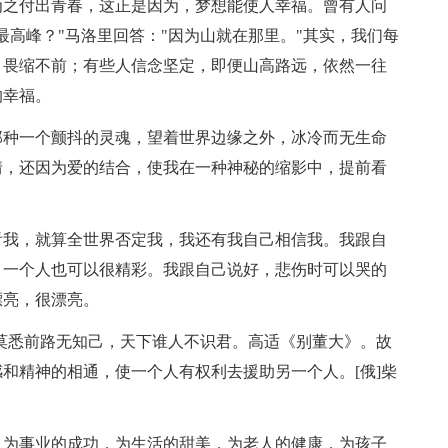
为之付出青春，这正是因为，梦想能使人幸福。曾有人问
最高峰？"马洛里回答："因为山就在那里。"其实，我们每
，畏缩不前；有些人信念坚定，即便山高路远，依然一往
的幸福。
那种一个颤抖的灵魂，望着世界边缘之外，冰冷而无生命
情，还因为爱的结合，使我在一种神秘的缩影中，提前看
看我，就算全世界否定我，我还有我自己相信我。我跟自
，一个人也可以很精彩。我跟自己说好，悲伤时可以哭的
漂亮，很漂亮。
。莫悉前路无知己，天下谁人不识君。高适《别董大》。故
和精神的相通，使一个人有权利去援助另一个人。[俄]柴
，为事业的成功，为生活的甜美，为老人的健康，为孩子