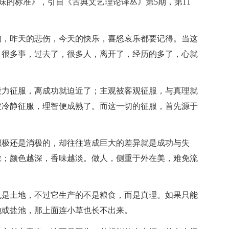
味的标准》，引自《古典文艺理论译丛》第5期，第11
的，昨天的悲伤，今天的快乐，喜怒哀乐都要记得。当这
？很多事，过去了，很多人，离开了，经历的多了，心就
毅力征服，离成功就迫近了；主观被客观征服，与真理就
被冷静征服，理智便成熟了。而这一切的征服，首先源于
积极还是消极的，却往往造成巨大的差异就是成功与失
浓；颜色越深，香味越淡。做人，侧重于外在美，难免流
也是土地，不过它生产的不是粮食，而是真理。如果只能
地或盐池，那上面连小草也长不出来。