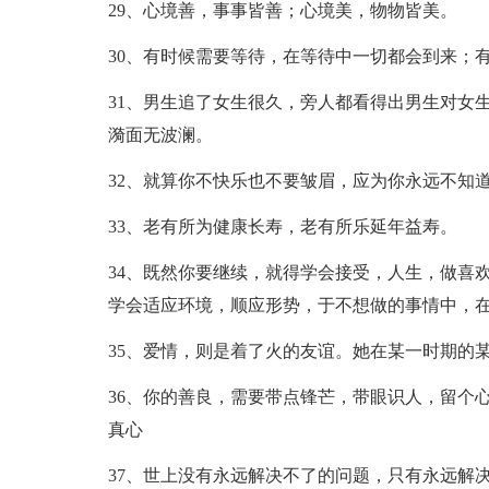
29、心境善，事事皆善；心境美，物物皆美。
30、有时候需要等待，在等待中一切都会到来；
31、男生追了女生很久，旁人都看得出男生对女
漪面无波澜。
32、就算你不快乐也不要皱眉，应为你永远不知
33、老有所为健康长寿，老有所乐延年益寿。
34、既然你要继续，就得学会接受，人生，做喜
学会适应环境，顺应形势，于不想做的事情中，
35、爱情，则是着了火的友谊。她在某一时期的
36、你的善良，需要带点锋芒，带眼识人，留个
真心
37、世上没有永远解决不了的问题，只有永远解