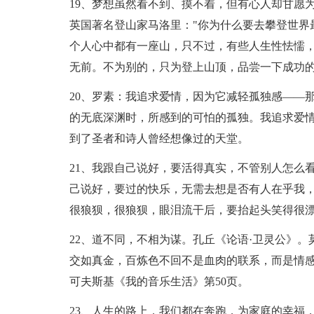
19、梦想虽然看不到、摸不着，但有心人却甘愿
英国著名登山家马洛里："你为什么要去攀登世界
个人心中都有一座山，只不过，有些人生性怯懦
无前。不为别的，只为登上山顶，品尝一下成功
20、罗素：我追求爱情，因为它减轻孤独感——
的无底深渊时，所感到的可怕的孤独。我追求爱
到了圣者和诗人曾经想像过的天堂。
21、我跟自己说好，要活得真实，不管别人怎么
己说好，要过的快乐，无需去想是否有人在乎我
很狼狈，很狼狈，眼泪流干后，要抬起头笑得很
22、道不同，不相为谋。孔丘《论语·卫灵公》
交如真金，百炼色不回不是血肉的联系，而是情感
可夫斯基《我的音乐生活》第50页。
23、人生的路上，我们都在奔跑，为家庭的幸福