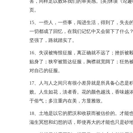
害，同样足以败坏我们的审美感。[英]休谟《论趣
页。
15、一些人，一些事，闯进生活，得到了，失去
一切都成了回忆，在我们记忆中又会留下了什么
坚强了，路就踏实了。
16、失误被悔恨征服，离正确就不远了；挫折被
贴身了；狭窄被豁达征服，胸襟就宽阔了；狂热
对自己的征服。
17、人与人之间只有很小差异就是所具备心态是
败。人生如花，淡者香。花的颜色越浅，香味越
于俗气；多注重内在美，方显雅致。
18、土地是以它的肥沃和收获而被估价的。才能
滋生冥想和幻想的话，即使再大的才能也只是砂