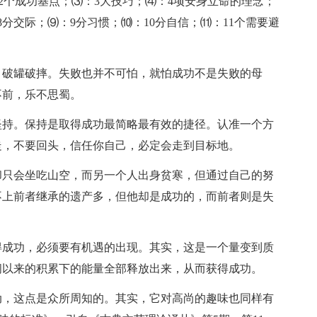
⑵：2个成功基点；⑶：3大技巧；⑷：4项安身立命的理念；
8分交际；⑼：9分习惯；⑽：10分自信；⑾：11个需要避
，破罐破摔。失败也并不可怕，就怕成功不是失败的母
不前，乐不思蜀。
坚持。保持是取得成功最简略最有效的捷径。认准一个方
走，不要回头，信任你自己，必定会走到目标地。
却只会坐吃山空，而另一个人出身贫寒，但通过自己的努
不上前者继承的遗产多，但他却是成功的，而前者则是失
得成功，必须要有机遇的出现。其实，这是一个量变到质
间以来的积累下的能量全部释放出来，从而获得成功。
动，这点是众所周知的。其实，它对高尚的趣味也同样有