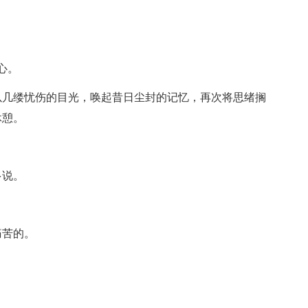
心。
以几缕忧伤的目光，唤起昔日尘封的记忆，再次将思绪搁
休憩。
。
多说。
痛苦的。