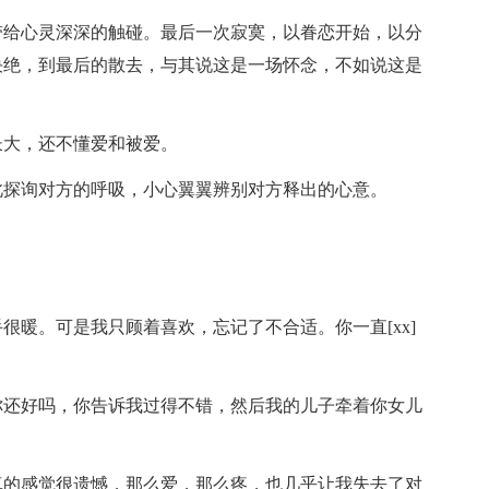
带给心灵深深的触碰。最后一次寂寞，以眷恋开始，以分
决绝，到最后的散去，与其说这是一场怀念，不如说这是
长大，还不懂爱和被爱。
此探询对方的呼吸，小心翼翼辨别对方释出的心意。
很暖。可是我只顾着喜欢，忘记了不合适。你一直[xx]
你还好吗，你告诉我过得不错，然后我的儿子牵着你女儿
真的感觉很遗憾，那么爱，那么疼，也几乎让我失去了对