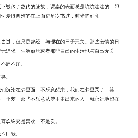
至下被传了数代的缘故，课桌的表面总是坑坑洼洼的，即
如何爱恨两难的在上面奋笔疾书过，时光的刻印。
失去过，但只是曾经，与现在的日子无关。那些激情的日
情无追求，生活颓唐或者那些自己的生活也与自己无关。
，不痛不痒。
微笑。
我们沉沦在梦里面，不乐意醒来，我们在梦里哭了，笑
外一个梦，那些不乐意从梦里走出来的人，就永远地留在
但喜欢终究是喜欢，不是爱。
你不理我。