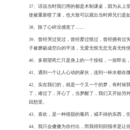
37、话说当时我们用的都是木制课桌，因为从上
使被重新喷了漆，也大致可以观出当时师兄们是
38、除了心碎没感觉了……
39、曾经哭过笑过，曾经爱过恨过，曾经拥有过
子被磨砺成空白的平淡，无爱无恨无悲无喜无性
40、多期望死亡只是身上的一个按钮，一按即去
41、遇到一个让人心动的家伙，连到一杯水都在
42、实在我们的，就是一个又一个的梦，有时候
了，难过了，开心了，当梦醒了，我们又开始另
回想里。
43、喜欢，是一种很甜的毒药，戒不掉的东西，
44、我只会傻傻为你付出，而我得到回报求是让