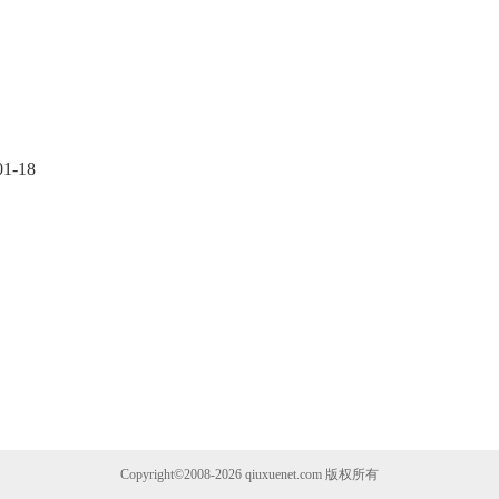
01-18
Copyright©2008-2026
qiuxuenet.com
版权所有