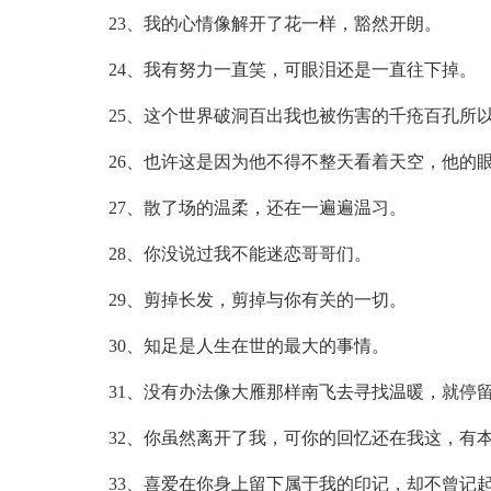
23、我的心情像解开了花一样，豁然开朗。
24、我有努力一直笑，可眼泪还是一直往下掉。
25、这个世界破洞百出我也被伤害的千疮百孔所
26、也许这是因为他不得不整天看着天空，他的
27、散了场的温柔，还在一遍遍温习。
28、你没说过我不能迷恋哥哥们。
29、剪掉长发，剪掉与你有关的一切。
30、知足是人生在世的最大的事情。
31、没有办法像大雁那样南飞去寻找温暖，就停
32、你虽然离开了我，可你的回忆还在我这，有
33、喜爱在你身上留下属于我的印记，却不曾记