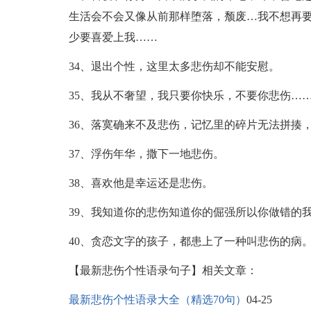
生活会不会又像从前那样堕落，颓废…我不想再
少要喜爱上我……
34、退出个性，这里太多悲伤却不能安慰。
35、我从不奢望，我只要你快乐，不要你悲伤…
36、落寞确来不及悲伤，记忆里的碎片无法拼揍
37、浮伤年华，撒下一地悲伤。
38、喜欢他是幸运还是悲伤。
39、我知道你的悲伤知道你的倔强所以你做错的
40、贪恋文字的孩子，都患上了一种叫悲伤的病
【最新悲伤个性语录句子】相关文章：
最新悲伤个性语录大全（精选70句）
04-25