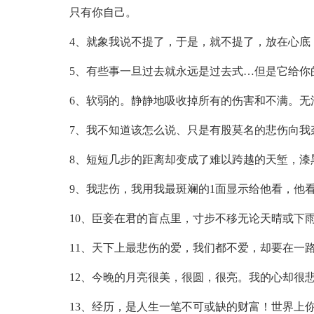
只有你自己。
4、就象我说不提了，于是，就不提了，放在心底
5、有些事一旦过去就永远是过去式…但是它给你
6、软弱的。静静地吸收掉所有的伤害和不满。无
7、我不知道该怎么说、只是有股莫名的悲伤向我
8、短短几步的距离却变成了难以跨越的天堑，漆
9、我悲伤，我用我最斑斓的1面显示给他看，他
10、臣妾在君的盲点里，寸步不移无论天晴或下
11、天下上最悲伤的爱，我们都不爱，却要在一
12、今晚的月亮很美，很圆，很亮。我的心却很
13、经历，是人生一笔不可或缺的财富！世界上