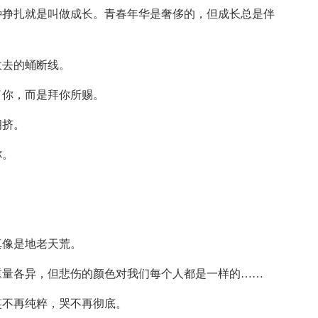
种挣扎就是叫做成长。青春年华是奢侈的，但成长总是伴
故去的蛹断线。
了你，而是拜你所赐。
拥挤。
你。
。
真像是地老天荒。
重量各异，但悲伤的颜色对我们每个人都是一样的……
笑不再纯粹，哭不再彻底。