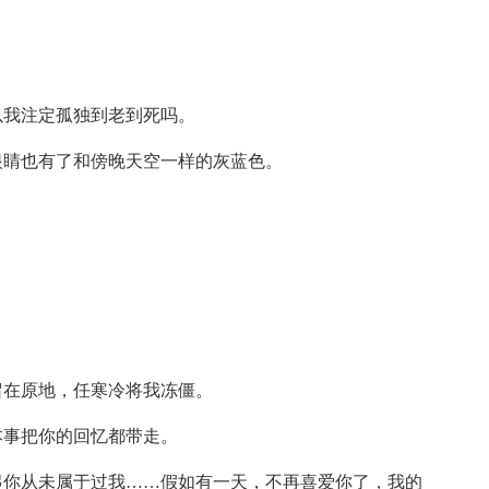
以我注定孤独到老到死吗。
眼睛也有了和傍晚天空一样的灰蓝色。
留在原地，任寒冷将我冻僵。
本事把你的回忆都带走。
起你从未属于过我……假如有一天，不再喜爱你了，我的