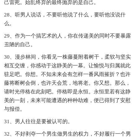
己雷死。始乱终弃的最终抛弃的是自己。
28、听男人说话，不要听他说了什么，要听他没说什
么。
29、作为一个搞艺术的人，你在传递美的同时不要暴露
丑陋的自己。
30、漫步林间，你看见一株藤蔓附着树干，柔软与坚实
相互交缠，你感动于这静美的一幕。让愉悦与归属就此
驻足吧。你想。不知未来会有怎样一番风雨摧折？也许
藤将断树会倒，也许天会荒，地将老。你又想。那么，
请时光停格在此刻吧。停格即是永恒。永恒里若有这静
美的一刻，未来可能遭遇的种种劫难，便已得到了安慰
与报偿。
31、男人往往是要被认可的。
32、不好剥夺一个男生做男生的权力，不好履行一个男