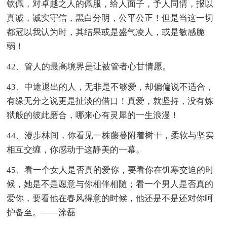
钦佩，对卓越之人的佩服，给人面子，予人同情，报以
真诚，诚实守信，黑白分明，公平公正！但是当这一切
都冠以我认为时，其结果或是盛气凌人，或是敏感脆
弱！
42、管人的最高境界是让被管者心甘情愿。
43、中途退出的人，无非是不够爱，却偏偏说不适合，
有缘无分之说更是扯淡的借口！真爱，就坚持，没有炼
狱般的彼此磨合，哪来心有灵犀的一生浪漫！
44、漫步林间，你看见一株藤蔓附着树干，柔软与坚实
相互交缠，你感动于这静美的一幕。
45、看一个女人是否真的爱你，要看你在饥寒交迫的时
候，她是不是愿意与你相伴相随；看一个男人是否真的
爱你，要看他在春风得意的时候，他还是不是还对你呵
护备至。——涂磊