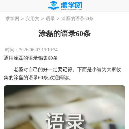
>
>
>
求学网
实用文
语录
涂磊的语录60条
首页
工作计划
活动计划
学习计划
工
涂磊的语录60条
时间：2026-06-03 19:19:34
通用涂磊的语录锦集60条
老婆对自己的好一定要记得。下面是小编为大家收
集的涂磊的语录60条,欢迎阅读。