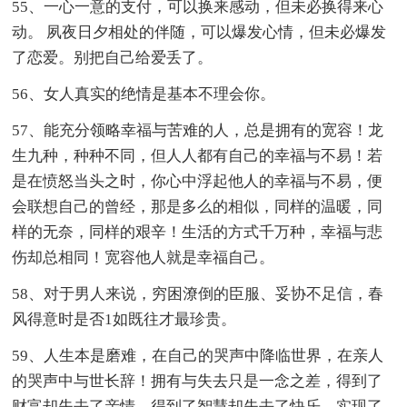
55、一心一意的支付，可以换来感动，但未必换得来心
动。 夙夜日夕相处的伴随，可以爆发心情，但未必爆发
了恋爱。别把自己给爱丢了。
56、女人真实的绝情是基本不理会你。
57、能充分领略幸福与苦难的人，总是拥有的宽容！龙
生九种，种种不同，但人人都有自己的幸福与不易！若
是在愤怒当头之时，你心中浮起他人的幸福与不易，便
会联想自己的曾经，那是多么的相似，同样的温暖，同
样的无奈，同样的艰辛！生活的方式千万种，幸福与悲
伤却总相同！宽容他人就是幸福自己。
58、对于男人来说，穷困潦倒的臣服、妥协不足信，春
风得意时是否1如既往才最珍贵。
59、人生本是磨难，在自己的哭声中降临世界，在亲人
的哭声中与世长辞！拥有与失去只是一念之差，得到了
财富却失去了亲情，得到了智慧却失去了快乐，实现了