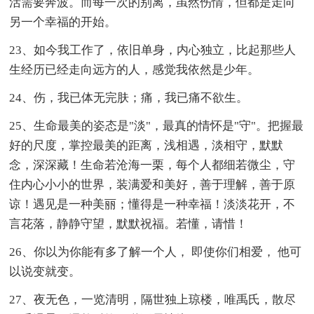
活需要奔波。而每一次的别离，虽然伤情，但都是走向
另一个幸福的开始。
23、如今我工作了，依旧单身，内心独立，比起那些人
生经历已经走向远方的人，感觉我依然是少年。
24、伤，我已体无完肤；痛，我已痛不欲生。
25、生命最美的姿态是"淡"，最真的情怀是"守"。把握最
好的尺度，掌控最美的距离，浅相遇，淡相守，默默
念，深深藏！生命若沧海一栗，每个人都细若微尘，守
住内心小小的世界，装满爱和美好，善于理解，善于原
谅！遇见是一种美丽；懂得是一种幸福！淡淡花开，不
言花落，静静守望，默默祝福。若懂，请惜！
26、你以为你能有多了解一个人， 即使你们相爱， 他可
以说变就变。
27、夜无色，一览清明，隔世独上琼楼，唯禹氏，散尽