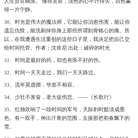
人生贵在糊涂。 懂得宽容，淡然的心不计得失，自然赢
得一片宁静。
30、时光是伟大的魔法师，它能让你治愈伤害，能让你
遗忘仇恨，能洗刷掉你身上那些所谓刻骨铭心的痛。所
以，在我遭遇生活重创的这些日子里，我决定把自己交
给时间托管。作者：沈肯尼 出处：破碎的时光
31、时间是最好的药，却也有医不好的伤。
32、时间一天天走过，我们一天天路过。
33、流年莫虚掷，华发不相容。
34、少壮不发奋，老大徒伤悲。——《长歌行》
35、红烛吹响了一段时间的军号，天际刹时黯淡成墨
色。有一双手，伸出汗青的范围，去接那把初春飘下的
雪。