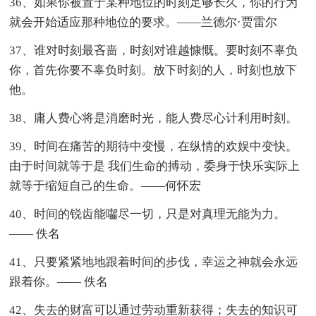
36、如果你被置于某种地位的时刻足够长久，你的行为
就会开始适应那种地位的要求。——兰德尔·贾雷尔
37、谁对时刻最吝啬，时刻对谁越慷慨。要时刻不辜负
你，首先你要不辜负时刻。放下时刻的人，时刻也放下
他。
38、庸人费心将是消磨时光，能人费尽心计利用时刻。
39、时间在痛苦的期待中变慢，在纵情的欢娱中变快。
由于时间就等于是 我们生命的搏动，委身于快乐实际上
就等于缩短自己的生命。——何怀宏
40、时间的锐齿能囓尽一切，只是对真理无能为力。
—— 佚名
41、只要紧紧地地跟着时间的步伐，幸运之神就会永远
跟着你。—— 佚名
42、失去的财富可以通过劳动重新获得；失去的知识可