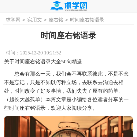
>
>
>
求学网
实用文
座右铭
时间座右铭语录
首页
工作计划
活动计划
学习计划
工
时间座右铭语录
时间：2025-12-20 10:21:52
关于时间座右铭语录大全50句精选
总会有那么一天，我们会不再联系彼此，不是不念
不是忘记，只是不知以何种立场，去联系去沟通去相
处，时间改变了好多事情，我们失去了原有的简单。
（越长大越孤单）本篇文章是小编给各位读者分享的一
些时间座右铭语录，欢迎大家阅读分享。