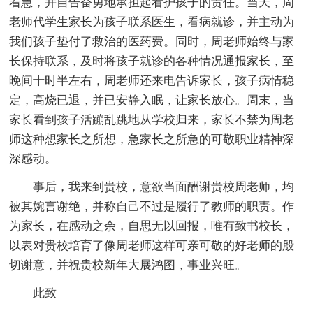
着急，并自告奋勇地承担起看护孩子的责任。当天，周
老师代学生家长为孩子联系医生，看病就诊，并主动为
我们孩子垫付了救治的医药费。同时，周老师始终与家
长保持联系，及时将孩子就诊的各种情况通报家长，至
晚间十时半左右，周老师还来电告诉家长，孩子病情稳
定，高烧已退，并已安静入眠，让家长放心。周末，当
家长看到孩子活蹦乱跳地从学校归来，家长不禁为周老
师这种想家长之所想，急家长之所急的可敬职业精神深
深感动。
事后，我来到贵校，意欲当面酬谢贵校周老师，均
被其婉言谢绝，并称自己不过是履行了教师的职责。作
为家长，在感动之余，自思无以回报，唯有致书校长，
以表对贵校培育了像周老师这样可亲可敬的好老师的殷
切谢意，并祝贵校新年大展鸿图，事业兴旺。
此致